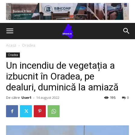
Acasă
Oradea
Oradea
Un incendiu de vegetația a
izbucnit în Oradea, pe
dealuri, duminică la amiază
De către
User1
-
14 august 2022
195
0