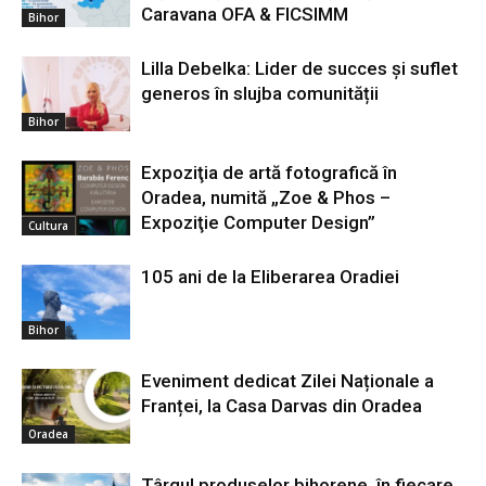
Caravana OFA & FICSIMM
Bihor
Lilla Debelka: Lider de succes și suflet
generos în slujba comunității
Bihor
Expoziţia de artă fotografică în
Oradea, numită „Zoe & Phos –
Expoziţie Computer Design”
Cultura
105 ani de la Eliberarea Oradiei
Bihor
Eveniment dedicat Zilei Naționale a
Franței, la Casa Darvas din Oradea
Oradea
Târgul produselor bihorene, în fiecare