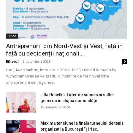
Bihor
Antreprenorii din Nord-Vest și Vest, față în
față cu decidenții naționali...
Bihorul
-
9 octombrie 2025
0
Luni, 14 octombrie, între orele 9:30 și 13:00, Hotelul Ramada by
Wyndham Oradea va găzdui o întâlnire de înalt nivel între
antreprenorii din regiunea...
Lilla Debelka: Lider de succes și suflet
generos în slujba comunității
15 noiembrie 2024
Maximă tensiune la finala turneului de tenis
organizat la București ”Țiriac...