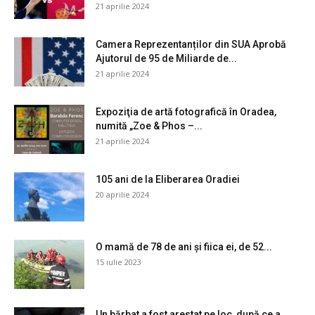
21 aprilie 2024
Camera Reprezentanților din SUA Aprobă
Ajutorul de 95 de Miliarde de...
21 aprilie 2024
Expoziţia de artă fotografică în Oradea,
numită „Zoe & Phos –...
21 aprilie 2024
105 ani de la Eliberarea Oradiei
20 aprilie 2024
O mamă de 78 de ani și fiica ei, de 52...
15 iulie 2023
Un bărbat a fost arestat pe loc, după ce a