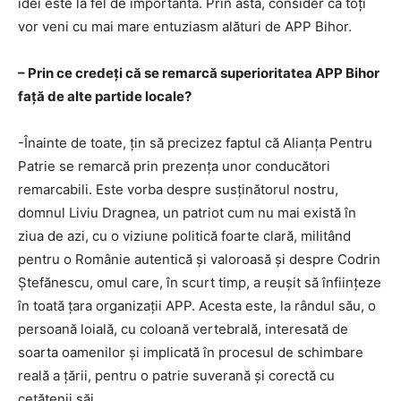
idei este la fel de importantă. Prin asta, consider că toţi
vor veni cu mai mare entuziasm alături de APP Bihor.
– Prin ce credeți că se remarcă superioritatea APP Bihor
față de alte partide locale?
-Înainte de toate, țin să precizez faptul că Alianța Pentru
Patrie se remarcă prin prezența unor conducători
remarcabili. Este vorba despre susţinătorul nostru,
domnul Liviu Dragnea, un patriot cum nu mai există în
ziua de azi, cu o viziune politică foarte clară, militând
pentru o Românie autentică și valoroasă şi despre Codrin
Ştefănescu, omul care, în scurt timp, a reuşit să înființeze
în toată țara organizaţii APP. Acesta este, la rândul său, o
persoană loială, cu coloană vertebrală, interesată de
soarta oamenilor și implicată în procesul de schimbare
reală a țării, pentru o patrie suverană și corectă cu
cetățenii săi.