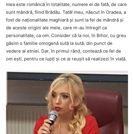
mea este româncă în totalitate, numele ei de fată, de care
sunt mândră, fiind Brădău. Tatăl meu, născut în Oradea, a
fost de naţionalitate maghiară şi sunt la fel de mândră şi
de aceste origini ale mele, care m-au întregit ca
personalitate, ca om. Consider că la noi, în Bihor, cu greu
găsim o familie omogenă sută la sută, din punct de
vedere al etniei. Dar, în primul rând, contează ce fel de
om ești, pentru ce lupţi şi ce ai reuşit să realizezi în viaţă.