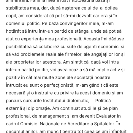
alimentară. Familia mea a fost întotdeauna baza și
stabilitatea mea, dar, după naşterea celui de-al doilea
copil, am considerat că pot să-mi dezvolt cariera şi în
domeniul politic. Pe baza convingerilor mele, m-am
hotărât să intru într-un partid de stânga, unde să pot să
ajut cu experienţa mea profesională. Aceasta îmi dăduse
posibilitatea să colaborez cu sute de agenţi economici şi
să văd problemele reale ale firmelor, ale angajaților lor şi
ale proprietarilor acestora. Am simţit că, dacă voi intra
într-un partid politic, voi avea ocazia să mă implic activ și
pozitiv în cât mai multe zone ale societății noastre.
Întrucât eu sunt o perfecţionistă, m-am gândit că este
necesară şi o instruire cu privire la acest domeniu şi am
parcurs cursurile Institutului diplomatic, Politică
externă şi diplomaţie. Am continuat studiile şi pe plan
profesional, de management şi am devenit Evaluator în
cadrul Comisiei Naţionale de Acreditare a Spitalelor. În
decursul anilor, am muncit pentru tot ceea ce am înfăptuit