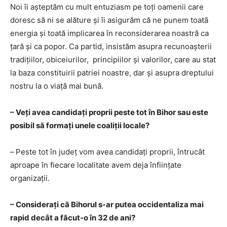
Noi îi aşteptăm cu mult entuziasm pe toţi oamenii care
doresc să ni se alăture și îi asigurăm că ne punem toată
energia și toată implicarea în reconsiderarea noastră ca
țară și ca popor. Ca partid, insistăm asupra recunoașterii
tradițiilor, obiceiurilor, principiilor și valorilor, care au stat
la baza constituirii patriei noastre, dar și asupra dreptului
nostru la o viață mai bună.
– Veți avea candidați proprii peste tot în Bihor sau este
posibil să formați unele coaliții locale?
–
Peste tot în judeţ vom avea candidaţi proprii, întrucât
aproape în fiecare localitate avem deja înfiinţate
organizaţii.
– Considerați că Bihorul s-ar putea occidentaliza mai
rapid decât a făcut-o în 32 de ani?