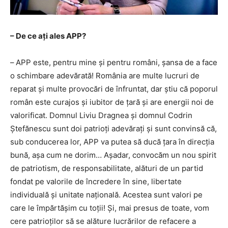
– De ce ați ales APP?
–
APP este, pentru mine și pentru români, șansa de a face
o schimbare adevărată! România are multe lucruri de
reparat și multe provocări de înfruntat, dar știu că poporul
român este curajos și iubitor de țară și are energii noi de
valorificat. Domnul Liviu Dragnea și domnul Codrin
Ștefănescu sunt doi patrioți adevărați și sunt convinsă că,
sub conducerea lor, APP va putea să ducă țara în direcția
bună, așa cum ne dorim… Așadar, convocăm un nou spirit
de patriotism, de responsabilitate, alături de un partid
fondat pe valorile de încredere în sine, libertate
individuală și unitate națională. Acestea sunt valori pe
care le împărtășim cu toții! Și, mai presus de toate, vom
cere patrioților să se alăture lucrărilor de refacere a