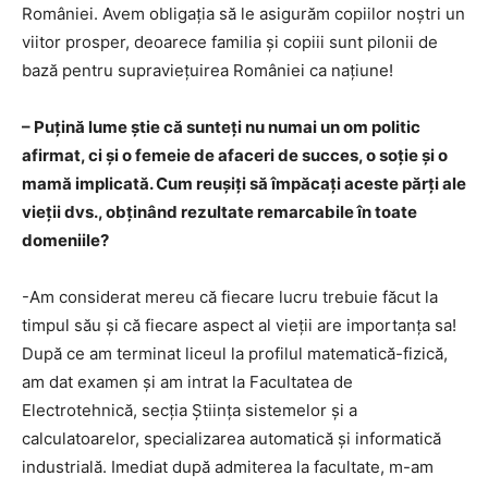
României. Avem obligația să le asigurăm copiilor noștri un
viitor prosper, deoarece familia și copiii sunt pilonii de
bază pentru supraviețuirea României ca națiune!
– Puțină lume știe că sunteți nu numai un om politic
afirmat, ci și o femeie de afaceri de succes, o soție și o
mamă implicată. Cum reușiți să împăcați aceste părți ale
vieții dvs., obținând rezultate remarcabile în toate
domeniile?
-Am considerat mereu că fiecare lucru trebuie făcut la
timpul său și că fiecare aspect al vieții are importanța sa!
După ce am terminat liceul la profilul matematică-fizică,
am dat examen și am intrat la Facultatea de
Electrotehnică, secţia Ştiinţa sistemelor şi a
calculatoarelor, specializarea automatică şi informatică
industrială. Imediat după admiterea la facultate, m-am