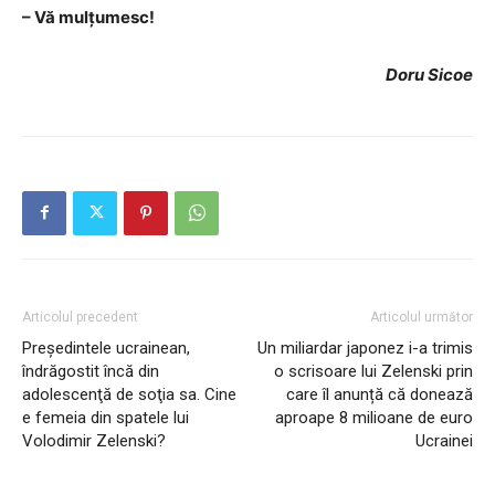
– Vă mulțumesc!
Doru Sicoe
Articolul precedent
Articolul următor
Preşedintele ucrainean,
Un miliardar japonez i-a trimis
îndrăgostit încă din
o scrisoare lui Zelenski prin
adolescenţă de soţia sa. Cine
care îl anunță că donează
e femeia din spatele lui
aproape 8 milioane de euro
Volodimir Zelenski?
Ucrainei