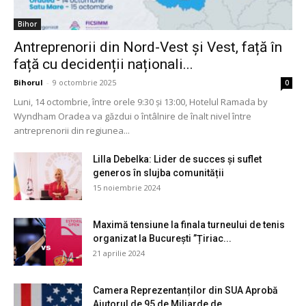
Bihor
Antreprenorii din Nord-Vest și Vest, față în
față cu decidenții naționali...
Bihorul
-
9 octombrie 2025
0
Luni, 14 octombrie, între orele 9:30 și 13:00, Hotelul Ramada by
Wyndham Oradea va găzdui o întâlnire de înalt nivel între
antreprenorii din regiunea...
Lilla Debelka: Lider de succes și suflet
generos în slujba comunității
15 noiembrie 2024
Maximă tensiune la finala turneului de tenis
organizat la București ”Țiriac...
21 aprilie 2024
Camera Reprezentanților din SUA Aprobă
Ajutorul de 95 de Miliarde de...