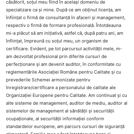
căsătorit, soțul meu fiind în același domeniu de
specializare ca și mine. După ce am obţinut licenţa, am
înfiinţat o firmă de consultanţă în afaceri şi management,
respectiv o firmă de formare profesională. Întotdeauna
mi-a plăcut să am inițiativă, astfel că, după patru ani, am
înfiinţat, împreună cu soţul meu, un organism de
certificare. Evident, pe tot parcursul activităţii mele, m-
am dezvoltat profesional prin diferite cursuri de
perfecţionare şi am devenit auditor, în conformitate cu
reglementările Asociaţiei Române pentru Calitate şi cu
prevederile Schemei armonizate pentru
înregistrare/certificare a personalului de calitate ale
Organizaţiei Europene pentru Calitate. Am continuat şi cu
alte sisteme de management, auditor de mediu, auditor al
sistemelor de management al sănătăţii şi securităţii
ocupaţionale, al securităţii informaţiei conform
standardelor europene, am parcurs cursuri de siguranţă