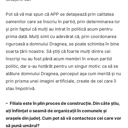
Pot să vă mai spun că APP se detașează prin calitatea
oamenilor care se înscriu în partid, prin determinarea lor
și prin faptul că mulți au intrat în politică acum pentru
prima dată. Mulți simt cu adevărat că, prin coordonarea
riguroasă a domnului Dragnea, se poate schimba în bine
soarta țării noastre. Să ştiţi că foarte mulţi dintre cei
înscriși nu au fost până acum membri în vreun partid
politic, dar s-au hotărât pentru un singur motiv: ca să se
alăture domnului Dragnea, perceput așa cum merită și nu
prin prisma unei imagini artificiale, create de cei care îi
stau împotrivă.
– Filiala este în plin proces de construcție. Din câte știu,
ați înființat o seamă de organizații în comunele și
orașele din județ. Cum pot să vă contacteze cei care vor
să pună umărul?