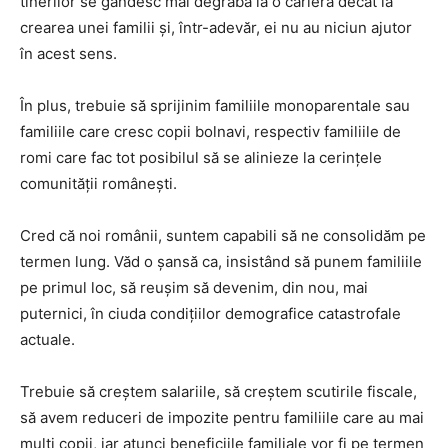
tinerilor se gândesc mai degrabă la o carieră decât la
crearea unei familii și, într-adevăr, ei nu au niciun ajutor
în acest sens.
În plus, trebuie să sprijinim familiile monoparentale sau
familiile care cresc copii bolnavi, respectiv familiile de
romi care fac tot posibilul să se alinieze la cerinţele
comunităţii românești.
Cred că noi românii, suntem capabili să ne consolidăm pe
termen lung. Văd o șansă ca, insistând să punem familiile
pe primul loc, să reușim să devenim, din nou, mai
puternici, în ciuda condițiilor demografice catastrofale
actuale.
Trebuie să creștem salariile, să creştem scutirile fiscale,
să avem reduceri de impozite pentru familiile care au mai
mulţi copii, iar atunci beneficiile familiale vor fi pe termen