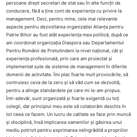
persoane drept secretari de stat sau în alte funcţii de
conducere, fără a ține cont de experienţa cu privire la
management. Deci, pentru mine, cele mai relevante
aspecte pentru dezvoltarea organizaţiei Alianţa pentru
Patrie Bihor au fost atât experienţa mea politică, după ce
am coordonat organizaţia Diaspora sau Departamentul
Pentru Românii de Pretutindeni la nivel naţional, cât şi
experienţa profesională, prin care am proiectat şi
implementat sute de sisteme de management în diferite
domenii de activitate. Îmi plac foarte mult provocările, să
contruiesc ceva de la zero şi să văd cum se dezvoltă,
pentru a atinge standardele pe care mi le-am propus.
Într-adevăr, sunt organizată și foarte exigentă cu toţi
colegii, dar principiul meu este să colaborăm deschis în
tot ceea ce facem. Un lucru de calitate se face prin muncă
și disciplină, însă implicarea oamenilor și găsirea unui
mediu potrivit pentru exprimarea neîngrădită a propriilor