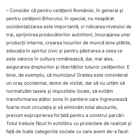
–
Consider că pentru cetăţenii României, în general şi
pentru cetăţenii Bihorului, în special, nu neapărat
occidentalizarea este importantă, ci ridicarea nivelului de
trai, sprijinirea producătorilor autohtoni, încurajarea unei
producții interne, crearea locurilor de muncă bine plătite,
educația în spiritul civic și pentru păstrarea a ceea ce
este valoros în cultura românească, dar, mai ales,
asigurarea drepturilor și libertăților tuturor cetățenilor. E
bine, de exemplu, că municipiul Oradea este considerat
un oraș occidental, demn de vizitat, dar să nu uităm să
normalizăm taxele și impozitele locale, să evităm
transformarea atâtor zone în șantiere care îngreunează
foarte mult circulația și să eliminăm total abuzurile,
precum exproprierea forțată pentru a construi parcări.
Totul trebuie făcut în echilibru cu proiectele de realizat și
față de toate categoriile sociale cu care avem de-a face!