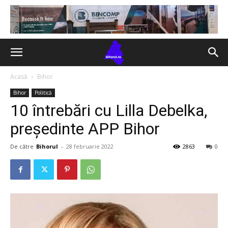
Acasă
Bihor
Bihor
Politică
10 întrebări cu Lilla Debelka,
președinte APP Bihor
De către
Bihorul
-
28 februarie 2022
2863
0