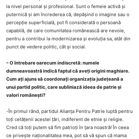
la nivel personal și profesional. Sunt o femeie activă și
puternică şi am încrederea că, depășind o imagine sau o
percepţie superficială, pot fi considerată o persoană
capabilă, de care comunitatea românească are nevoie,
pentru a contribui la modernizarea şi evoluția sa, atât din
punct de vedere politic, cât şi social.
– O întrebare oarecum indiscretă: numele
dumneavoastră indică faptul că aveți origini maghiare.
Cum ați ajuns să coordonați organizația judeţeană a
unui partid politic, care subliniază ideea de patrie și
valori românești?
-În primul rând, partidul Alianţa Pentru Patrie luptă pentru
toţi cetăţenii acestei ţări, indiferent de etnie şi religie.
Cred că toţi putem să fim patrioţi în ţara noastră! În ceea
ce priveşte naţionalitatea mea, pot să vă spun că mama