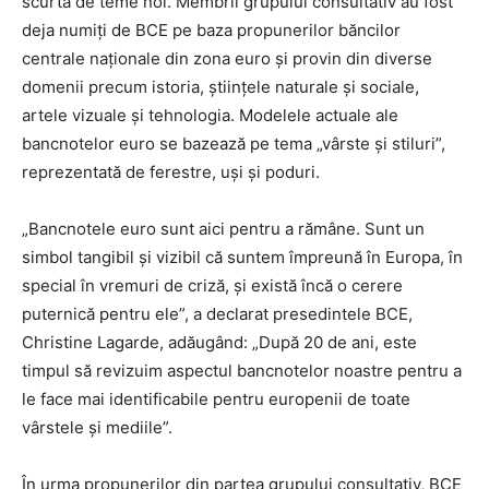
scurtă de teme noi. Membrii grupului consultativ au fost
deja numiți de BCE pe baza propunerilor băncilor
centrale naționale din zona euro și provin din diverse
domenii precum istoria, științele naturale și sociale,
artele vizuale și tehnologia. Modelele actuale ale
bancnotelor euro se bazează pe tema „vârste și stiluri”,
reprezentată de ferestre, uși și poduri.
„Bancnotele euro sunt aici pentru a rămâne. Sunt un
simbol tangibil și vizibil că suntem împreună în Europa, în
special în vremuri de criză, și există încă o cerere
puternică pentru ele”, a declarat presedintele BCE,
Christine Lagarde, adăugând: „După 20 de ani, este
timpul să revizuim aspectul bancnotelor noastre pentru a
le face mai identificabile pentru europenii de toate
vârstele și mediile”.
În urma propunerilor din partea grupului consultativ, BCE