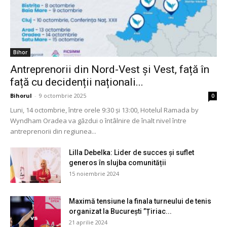
Bihor
Antreprenorii din Nord-Vest și Vest, față în
față cu decidenții naționali...
Bihorul
-
9 octombrie 2025
0
Luni, 14 octombrie, între orele 9:30 și 13:00, Hotelul Ramada by
Wyndham Oradea va găzdui o întâlnire de înalt nivel între
antreprenorii din regiunea...
Lilla Debelka: Lider de succes și suflet
generos în slujba comunității
15 noiembrie 2024
Maximă tensiune la finala turneului de tenis
organizat la București ”Țiriac...
21 aprilie 2024