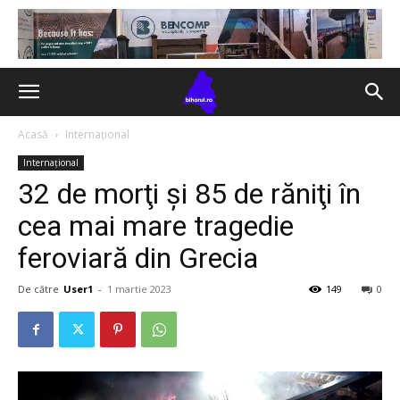
Acasă
Internațional
Internațional
32 de morţi și 85 de răniţi în
cea mai mare tragedie
feroviară din Grecia
De către
User1
-
1 martie 2023
149
0