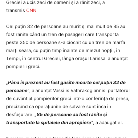
Greciei a ucis zeci de oameni și a rănit zeci, a
transmis
CNN
.
Cel puțin 32 de persoane au murit și mai mult de 85 au
fost rănite când un tren de pasageri care transporta
peste 350 de persoane s-a ciocnit cu un tren de marfă
marți seara, cu puțin timp înainte de miezul nopții, în
Tempi, în centrul Greciei, lângă orașul Larissa, a anunțat
pompierii greci.
„Până în prezent au fost găsite moarte cel puţin 32 de
persoane”
, a anunţat Vassilis Vathrakogiannis, purtătorul
de cuvânt al pompierilor greci într-o conferinţă de presă,
precizând că operaţiunile de salvare sunt încă în
desfăşurare.
„85 de persoane au fost rănite şi
transportate la spitalele din apropiere”
, a adăugat el.