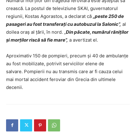
Numărul morților din tragedia feroviară este așteptat să
crească. La postul de televiziune SKAI, guvernatorul
regiunii, Kostas Agorastos, a declarat că
„peste 250 de
pasageri au fost transferaţi cu autobuzul la Salonic”,
al
doilea oraş al ţării, în nord. „
Din păcate, numărul răniţilor
şi morţilor riscă să fie mare”,
a avertizat el.
Aproximativ 150 de pompieri, precum şi 40 de ambulanţe
au fost mobilizate, potrivit serviciilor elene de
salvare. Pompierii nu au transmis care ar fi cauza celui
mai mortal accident feroviar din Grecia din ultimele
decenii.