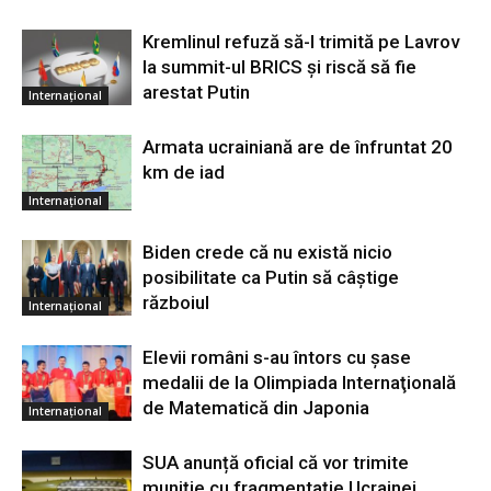
Kremlinul refuză să-l trimită pe Lavrov
la summit-ul BRICS și riscă să fie
arestat Putin
Internațional
Armata ucrainiană are de înfruntat 20
km de iad
Internațional
Biden crede că nu există nicio
posibilitate ca Putin să câştige
războiul
Internațional
Elevii români s-au întors cu şase
medalii de la Olimpiada Internaţională
de Matematică din Japonia
Internațional
SUA anunță oficial că vor trimite
muniție cu fragmentație Ucrainei