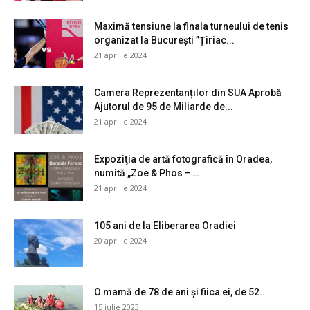
Maximă tensiune la finala turneului de tenis
organizat la București ”Țiriac...
21 aprilie 2024
Camera Reprezentanților din SUA Aprobă
Ajutorul de 95 de Miliarde de...
21 aprilie 2024
Expoziţia de artă fotografică în Oradea,
numită „Zoe & Phos –...
21 aprilie 2024
105 ani de la Eliberarea Oradiei
20 aprilie 2024
O mamă de 78 de ani și fiica ei, de 52...
15 iulie 2023