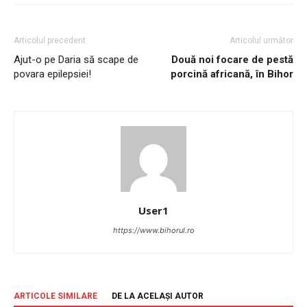
Articolul precedent
Articolul următor
Ajut-o pe Daria să scape de
Două noi focare de pestă
povara epilepsiei!
porcină africană, în Bihor
User1
https://www.bihorul.ro
ARTICOLE SIMILARE
DE LA ACELAȘI AUTOR