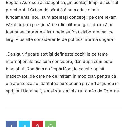
Bogdan Aurescu a adăugat că, „în acelaşi timp, discursul
premierului Orban de sâmbătă nu a adus nimic
fundamental nou, sunt aceleaşi concepţii pe care le-am
văzut deja în poziţionările oficialilor ungari, doar că au
fost puse împreună, iar unele au fost elaborate mai pe
larg. Plus alte considerente de politică internă ungară”.
„Desigur, fiecare stat îşi defineşte poziţiile pe teme
internaţionale aşa cum consideră, dar, după cum este
bine ştiut, România nu împărtăşeşte aceste opinii
inadecvate, de care ne delimităm în mod clar, pentru că
ele afectează solidaritatea europeană privind acţiunea în
sprijinul Ucrainei”, a mai spus ministru român de Externe.