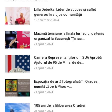
Lilla Debelka: Lider de succes și suflet
generos în slujba comunității
15 noiembrie 2024
Maximă tensiune la finala turneului de tenis
organizat la București ”Țiriac...
21 aprilie 2024
Camera Reprezentanților din SUA Aprobă
Ajutorul de 95 de Miliarde de...
21 aprilie 2024
Expoziţia de artă fotografică în Oradea,
numită „Zoe & Phos –...
21 aprilie 2024
105 ani de la Eliberarea Oradiei
20 aprilie 2024