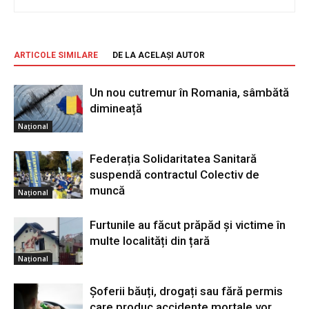
ARTICOLE SIMILARE
DE LA ACELAȘI AUTOR
Un nou cutremur în Romania, sâmbătă
dimineață
Național
Federația Solidaritatea Sanitară
suspendă contractul Colectiv de
muncă
Național
Furtunile au făcut prăpăd și victime în
multe localități din țară
Național
Șoferii băuți, drogați sau fără permis
care produc accidente mortale vor