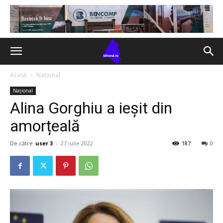
Acasă
Național
Național
Alina Gorghiu a ieșit din
amorțeală
De către
user 3
-
27 iulie 2022
187
0