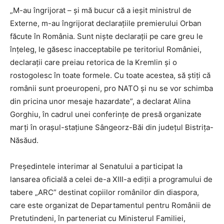
„M-au îngrijorat – şi mă bucur că a ieşit ministrul de
Externe, m-au îngrijorat declaraţiile premierului Orban
făcute în România. Sunt nişte declaraţii pe care greu le
înţeleg, le găsesc inacceptabile pe teritoriul României,
declaraţii care preiau retorica de la Kremlin şi o
rostogolesc în toate formele. Cu toate acestea, să ştiţi că
românii sunt proeuropeni, pro NATO şi nu se vor schimba
din pricina unor mesaje hazardate”, a declarat Alina
Gorghiu, în cadrul unei conferinţe de presă organizate
marţi în oraşul-staţiune Sângeorz-Băi din judeţul Bistriţa-
Năsăud.
Preşedintele interimar al Senatului a participat la
lansarea oficială a celei de-a XIII-a ediţii a programului de
tabere „ARC” destinat copiilor românilor din diaspora,
care este organizat de Departamentul pentru Românii de
Pretutindeni, în parteneriat cu Ministerul Familiei,