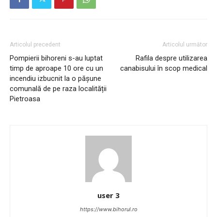
Articolul precedent
Articolul următor
Pompierii bihoreni s-au luptat
Rafila despre utilizarea
timp de aproape 10 ore cu un
canabisului în scop medical
incendiu izbucnit la o pășune
comunală de pe raza localității
Pietroasa
user 3
https://www.bihorul.ro