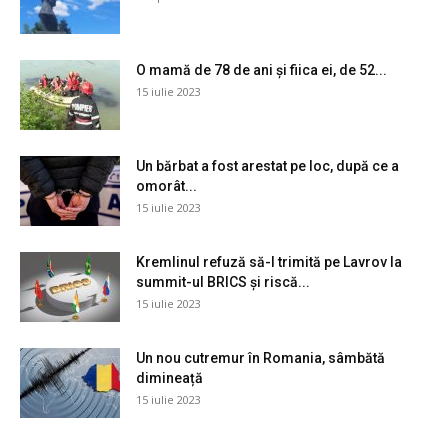
O mamă de 78 de ani și fiica ei, de 52...
15 iulie 2023
Un bărbat a fost arestat pe loc, după ce a
omorât...
15 iulie 2023
Kremlinul refuză să-l trimită pe Lavrov la
summit-ul BRICS și riscă...
15 iulie 2023
Un nou cutremur în Romania, sâmbătă
dimineață
15 iulie 2023