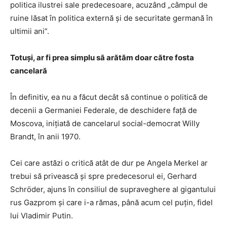
politica ilustrei sale predecesoare, acuzând „câmpul de
ruine lăsat în politica externă și de securitate germană în
ultimii ani”.
Totuși, ar fi prea simplu să arătăm doar către fosta
cancelară
În definitiv, ea nu a făcut decât să continue o politică de
decenii a Germaniei Federale, de deschidere față de
Moscova, inițiată de cancelarul social-democrat Willy
Brandt, în anii 1970.
Cei care astăzi o critică atât de dur pe Angela Merkel ar
trebui să privească și spre predecesorul ei, Gerhard
Schröder, ajuns în consiliul de supraveghere al gigantului
rus Gazprom și care i-a rămas, până acum cel puțin, fidel
lui Vladimir Putin.