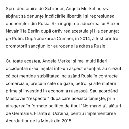
Spre deosebire de Schröder, Angela Merkel nu s-a
abținut să denunțe încălcările libertății și represiunea
oponenților din Rusia. S-a îngrijit de aducerea lui Alexei
Navalnîi la Berlin după otrăvirea acestuia și l-a denunțat
pe Putin. După anexarea Crimeei, în 2014, a fost printre
promotorii sancțiunilor europene la adresa Rusiei.
Cu toate acestea, Angela Merkel și mai mulți lideri
occidentali s-au înșelat într-un aspect esențial: au crezut
că pot menține stabilitatea incluzând Rusia în contracte
comerciale, precum cele de gaze, petrol și alte materii
prime și investind în economia rusească. Sau acordând
Moscovei ”respectul” după care aceasta tânjește, prin
atragerea în formate politice de tipul ”Normandia”, alături
de Germania, Franța și Ucraina, pentru implementarea
Acordurilor de la Minsk din 2015.