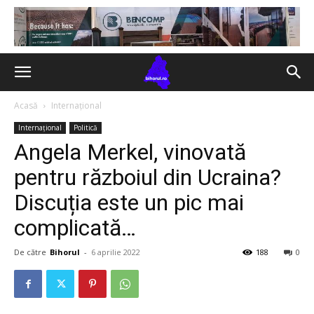
Acasă
Internațional
Internațional
Politică
Angela Merkel, vinovată
pentru războiul din Ucraina?
Discuția este un pic mai
complicată…
De către
Bihorul
-
6 aprilie 2022
188
0