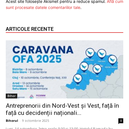
Acest site folosește Akismet pentru a reduce spamul.
Află cum
sunt procesate datele comentariilor tale
.
ARTICOLE RECENTE
Bihor
Antreprenorii din Nord-Vest și Vest, față în
față cu decidenții naționali...
Bihorul
-
9 octombrie 2025
0
Luni, 14 octombrie, între orele 9:30 și 13:00, Hotelul Ramada by