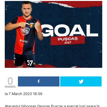
0
SHARES
la 7 March 2023 16:36
Atacantul bihorean George Pușcaș a marcat luni seara în