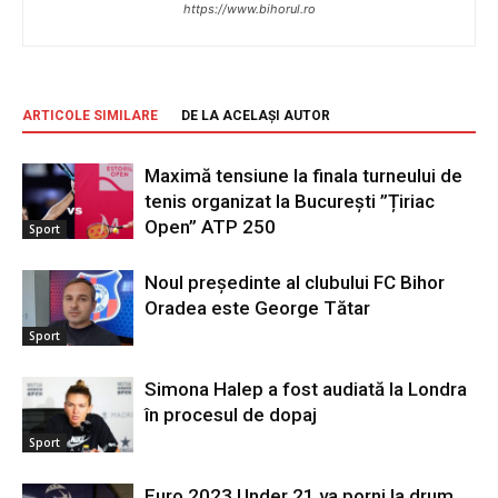
https://www.bihorul.ro
ARTICOLE SIMILARE
DE LA ACELAȘI AUTOR
Maximă tensiune la finala turneului de
tenis organizat la București ”Țiriac
Open” ATP 250
Sport
Noul preşedinte al clubului FC Bihor
Oradea este George Tătar
Sport
Simona Halep a fost audiată la Londra
în procesul de dopaj
Sport
Euro 2023 Under 21 va porni la drum