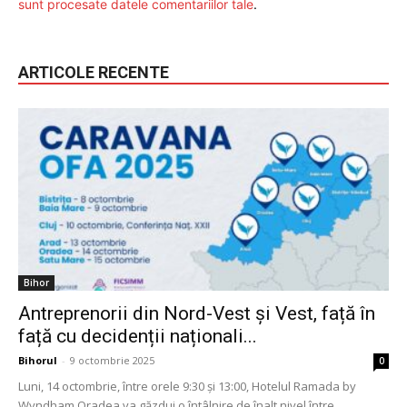
sunt procesate datele comentariilor tale
.
ARTICOLE RECENTE
Bihor
Antreprenorii din Nord-Vest și Vest, față în
față cu decidenții naționali...
Bihorul
-
9 octombrie 2025
0
Luni, 14 octombrie, între orele 9:30 și 13:00, Hotelul Ramada by
Wyndham Oradea va găzdui o întâlnire de înalt nivel între