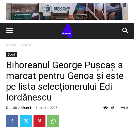
Acasă
Sport
Sport
Bihoreanul George Pușcaș a
marcat pentru Genoa și este
pe lista selecționerului Edi
Iordănescu
De către
User1
-
8 martie 2023
163
0