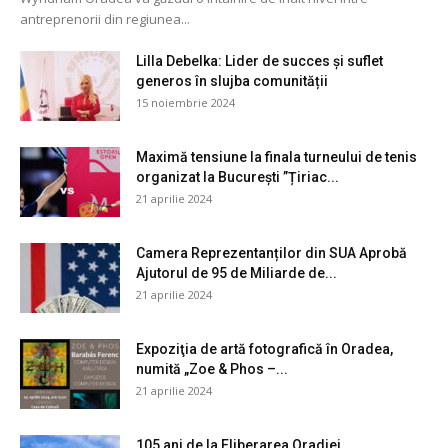
antreprenorii din regiunea...
Lilla Debelka: Lider de succes și suflet
generos în slujba comunității
15 noiembrie 2024
Maximă tensiune la finala turneului de tenis
organizat la București ”Țiriac...
21 aprilie 2024
Camera Reprezentanților din SUA Aprobă
Ajutorul de 95 de Miliarde de...
21 aprilie 2024
Expoziţia de artă fotografică în Oradea,
numită „Zoe & Phos –...
21 aprilie 2024
105 ani de la Eliberarea Oradiei