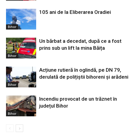
105 ani de la Eliberarea Oradiei
Bihor
Un bărbat a decedat, după ce a fost
prins sub un lift la mina Băița
Bihor
Acțiune rutieră în oglindă, pe DN 79,
derulată de polițiștii bihoreni și arădeni
Bihor
Incendiu provocat de un trăznet în
județul Bihor
Bihor