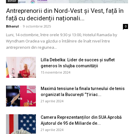
Bihor
Antreprenorii din Nord-Vest și Vest, față în
față cu decidenții naționali...
Bihorul
-
9 octombrie 2025
0
Luni, 14 octombrie, între orele 9:30 și 13:00, Hotelul Ramada by
Wyndham Oradea va găzdui o întâlnire de înalt nivel între
antreprenorii din regiunea...
Lilla Debelka: Lider de succes și suflet
generos în slujba comunității
15 noiembrie 2024
Maximă tensiune la finala turneului de tenis
organizat la București ”Țiriac...
21 aprilie 2024
Camera Reprezentanților din SUA Aprobă
Ajutorul de 95 de Miliarde de...
21 aprilie 2024