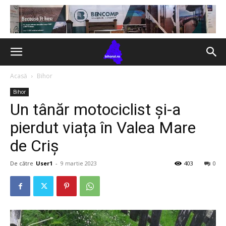
Acasă
Bihor
Bihor
Un tânăr motociclist și-a
pierdut viața în Valea Mare
de Criș
De către
User1
-
9 martie 2023
403
0