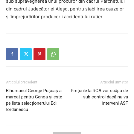
sub supravegherea unui procuror din cadrul Parchetului
din cadrul Judecătoriei Aleșd, pentru stabilirea cauzelor
și împrejurărilor producerii accidentului rutier.
Articolul precedent
Articolul următor
Bihoreanul George Pușcaș a
Preţurile la RCA vor scăpa de
marcat pentru Genoa și este
sub control dacă nu va
pe lista selecționerului Edi
interveni ASF
Iordănescu