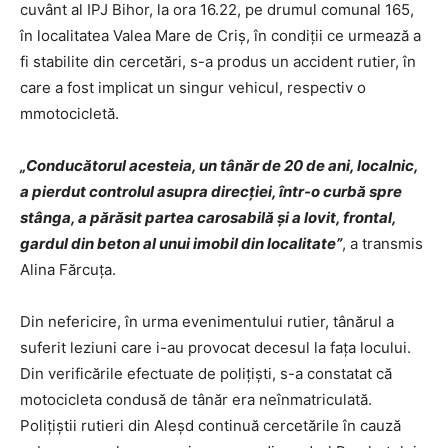
cuvânt al IPJ Bihor, la ora 16.22, pe drumul comunal 165,
în localitatea Valea Mare de Criș, în condiții ce urmează a
fi stabilite din cercetări, s-a produs un accident rutier, în
care a fost implicat un singur vehicul, respectiv o
mmotocicletă.
„Conducătorul acesteia, un tânăr de 20 de ani, localnic,
a pierdut controlul asupra direcției, într-o curbă spre
stânga, a părăsit partea carosabilă și a lovit, frontal,
gardul din beton al unui imobil din localitate”
, a transmis
Alina Fărcuța.
Din nefericire, în urma evenimentului rutier, tânărul a
suferit leziuni care i-au provocat decesul la fața locului.
Din verificările efectuate de polițiști, s-a constatat că
motocicleta condusă de tânăr era neînmatriculată.
Polițiștii rutieri din Aleșd continuă cercetările în cauză