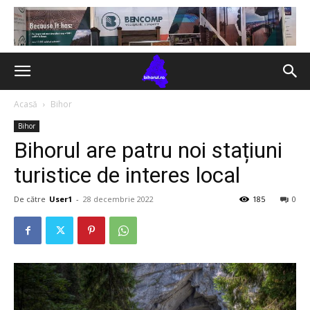
Acasă
Bihor
Bihor
Bihorul are patru noi stațiuni
turistice de interes local
De către
User1
-
28 decembrie 2022
185
0