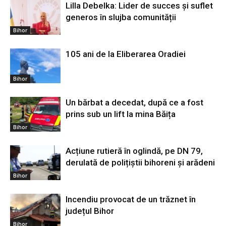
Lilla Debelka: Lider de succes și suflet
generos în slujba comunității
Bihor
105 ani de la Eliberarea Oradiei
Bihor
Un bărbat a decedat, după ce a fost
prins sub un lift la mina Băița
Bihor
Acțiune rutieră în oglindă, pe DN 79,
derulată de polițiștii bihoreni și arădeni
Bihor
Incendiu provocat de un trăznet în
județul Bihor
Bihor