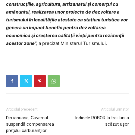
construcțiile, agricultura, artizanatul și comerțul cu
amănuntul, realizarea unor proiecte de dezvoltare a
turismului ȋn localităţile atestate ca staţiuni turistice vor
genera un impact benefic pentru dezvoltarea
economică și creşterea calităţii vieţii pentru rezidenţii
acestor zone”,
a precizat Ministerul Turismului.
Articolul precedent
Articolul următor
Din ianuarie, Guvernul
Indicele ROBOR la trei luni a
suspendă compensarea
scăzut uşor
preţului carburanţilor