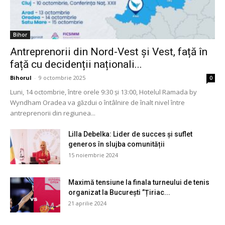
Bihor
Antreprenorii din Nord-Vest și Vest, față în
față cu decidenții naționali...
Bihorul
-
9 octombrie 2025
0
Luni, 14 octombrie, între orele 9:30 și 13:00, Hotelul Ramada by
Wyndham Oradea va găzdui o întâlnire de înalt nivel între
antreprenorii din regiunea...
Lilla Debelka: Lider de succes și suflet
generos în slujba comunității
15 noiembrie 2024
Maximă tensiune la finala turneului de tenis
organizat la București ”Țiriac...
21 aprilie 2024