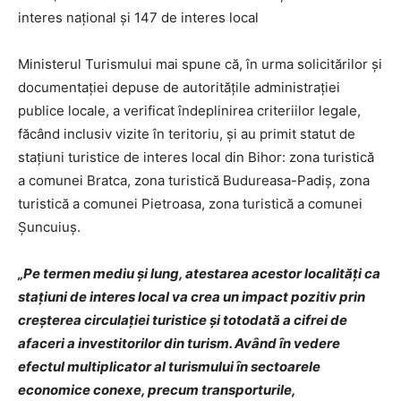
interes naţional şi 147 de interes local
Ministerul Turismului mai spune că, în urma solicitărilor și
documentației depuse de autorităţile administraţiei
publice locale, a verificat îndeplinirea criteriilor legale,
făcând inclusiv vizite în teritoriu, și au primit statut de
stațiuni turistice de interes local din Bihor: zona turistică
a comunei Bratca, zona turistică Budureasa-Padiș, zona
turistică a comunei Pietroasa, zona turistică a comunei
Șuncuiuș.
„Pe termen mediu şi lung, atestarea acestor localități ca
stațiuni de interes local va crea un impact pozitiv prin
creşterea circulaţiei turistice şi totodată a cifrei de
afaceri a investitorilor din turism. Avȃnd ȋn vedere
efectul multiplicator al turismului ȋn sectoarele
economice conexe, precum transporturile,