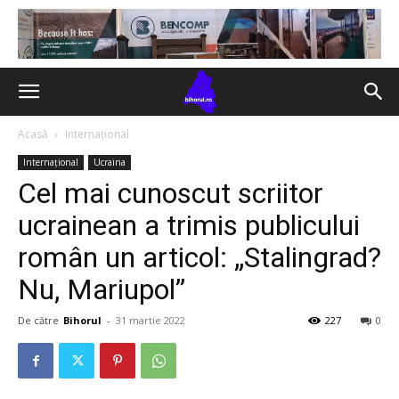
Acasă
Internațional
Internațional
Ucraina
Cel mai cunoscut scriitor
ucrainean a trimis publicului
român un articol: „Stalingrad?
Nu, Mariupol”
De către
Bihorul
-
31 martie 2022
227
0