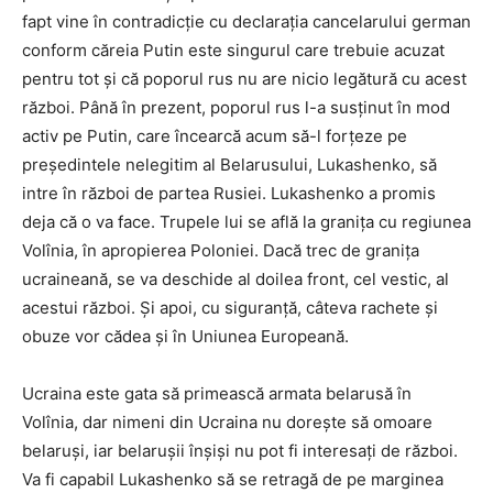
fapt vine în contradicție cu declarația cancelarului german
conform căreia Putin este singurul care trebuie acuzat
pentru tot și că poporul rus nu are nicio legătură cu acest
război. Până în prezent, poporul rus l-a susținut în mod
activ pe Putin, care încearcă acum să-l forțeze pe
președintele nelegitim al Belarusului, Lukashenko, să
intre în război de partea Rusiei. Lukashenko a promis
deja că o va face. Trupele lui se află la granița cu regiunea
Volînia, în apropierea Poloniei. Dacă trec de granița
ucraineană, se va deschide al doilea front, cel vestic, al
acestui război. Și apoi, cu siguranță, câteva rachete și
obuze vor cădea și în Uniunea Europeană.
Ucraina este gata să primească armata belarusă în
Volînia, dar nimeni din Ucraina nu dorește să omoare
belaruși, iar belarușii înșiși nu pot fi interesați de război.
Va fi capabil Lukashenko să se retragă de pe marginea