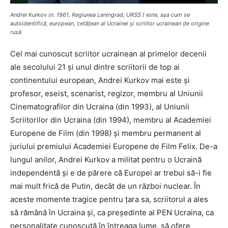
Andrei Kurkov (n. 1961, Regiunea Leningrad, URSS ) este, aşa cum se
autoidentifică, european, cetăţean al Ucrainei şi scriitor ucrainean de origine
rusă
Cel mai cunoscut scriitor ucrainean al primelor decenii
ale secolului 21 și unul dintre scriitorii de top ai
continentului european, Andrei Kurkov mai este şi
profesor, eseist, scenarist, regizor, membru al Uniunii
Cinematografilor din Ucraina (din 1993), al Uniunii
Scriitorilor din Ucraina (din 1994), membru al Academiei
Europene de Film (din 1998) și membru permanent al
juriului premiului Academiei Europene de Film Felix. De-a
lungul anilor, Andrei Kurkov a militat pentru o Ucraină
independentă și e de părere că Europei ar trebui să-i fie
mai mult frică de Putin, decât de un război nuclear. În
aceste momente tragice pentru țara sa, scriitorul a ales
să rămână în Ucraina și, ca președinte al PEN Ucraina, ca
personalitate cunoscută în întreaga lume, să ofere