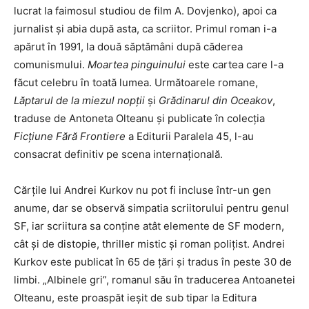
lucrat la faimosul studiou de film A. Dovjenko), apoi ca
jurnalist și abia după asta, ca scriitor. Primul roman i-a
apărut în 1991, la două săptămâni după căderea
comunismului.
Moartea pinguinului
este cartea care l-a
făcut celebru în toată lumea. Următoarele romane,
Lăptarul de la miezul nopţii
şi
Grădinarul din Oceakov
,
traduse de Antoneta Olteanu și publicate în colecția
Ficțiune Fără Frontiere
a Editurii Paralela 45, l-au
consacrat definitiv pe scena internațională.
Cărțile lui Andrei Kurkov nu pot fi incluse într-un gen
anume, dar se observă simpatia scriitorului pentru genul
SF, iar scriitura sa conține atât elemente de SF modern,
cât și de distopie, thriller mistic și roman polițist. Andrei
Kurkov este publicat în 65 de țări și tradus în peste 30 de
limbi. „Albinele gri”, romanul său în traducerea Antoanetei
Olteanu, este proaspăt ieșit de sub tipar la Editura