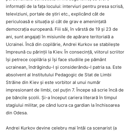
informații de la fața locului: interviuri pentru presa scrisă,
televiziuni, portale de știri etc., explicând cât de
periculoasă e situația și cât de grav e amenințată
democrația europeană. Fiii săi, în vârstă de 19 şi 23 de
ani, sunt angajaţi în misiunile de apărare teritorială a
Ucrainei. Încă din copilărie, Andrei Kurkov se stabilește
împreună cu părinții la Kiev. În consecință, viitorul scriitor
își petrece copilăria și își face studiile pe pământ
ucrainean, îndrăgindu-l și considerându-l patria sa. Este
absolvent al Institutului Pedagogic de Stat de Limbi
Străine din Kiev și este vorbitor al unui număr
impresionant de limbi, cel puțin 7. Începe să scrie încă de
pe băncile școlii. Şi-a început cariera literară în timpul
stagiului militar, pe când lucra ca gardian la închisoarea
din Odesa.
Andrei Kurkov devine celebru mai întâi ca scenarist (a