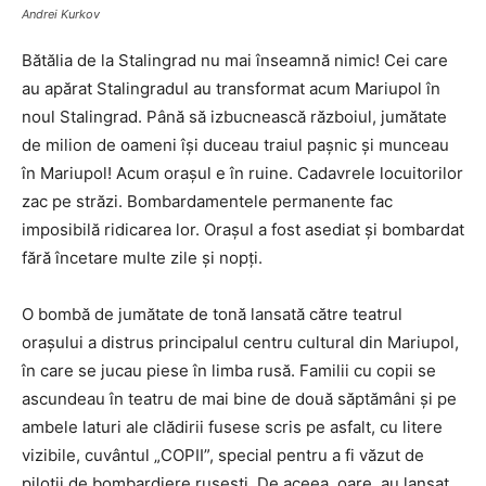
Andrei Kurkov
Bătălia de la Stalingrad nu mai înseamnă nimic! Cei care
au apărat Stalingradul au transformat acum Mariupol în
noul Stalingrad. Până să izbucnească războiul, jumătate
de milion de oameni își duceau traiul pașnic și munceau
în Mariupol! Acum orașul e în ruine. Cadavrele locuitorilor
zac pe străzi. Bombardamentele permanente fac
imposibilă ridicarea lor. Orașul a fost asediat și bombardat
fără încetare multe zile și nopți.
O bombă de jumătate de tonă lansată către teatrul
orașului a distrus principalul centru cultural din Mariupol,
în care se jucau piese în limba rusă. Familii cu copii se
ascundeau în teatru de mai bine de două săptămâni și pe
ambele laturi ale clădirii fusese scris pe asfalt, cu litere
vizibile, cuvântul „COPII”, special pentru a fi văzut de
piloții de bombardiere rusești. De aceea, oare, au lansat