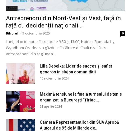
Bihor
Antreprenorii din Nord-Vest și Vest, față în
față cu decidenții naționali...
Bihorul
-
9 octombrie 2025
0
Luni, 14 octombrie, între orele 9:30 și 13:00, Hotelul Ramada by
Wyndham Oradea va găzdui o întâlnire de înalt nivel între
antreprenorii din regiunea...
Lilla Debelka: Lider de succes și suflet
generos în slujba comunității
15 noiembrie 2024
Maximă tensiune la finala turneului de tenis
organizat la București ”Țiriac...
21 aprilie 2024
Camera Reprezentanților din SUA Aprobă
Ajutorul de 95 de Miliarde de...