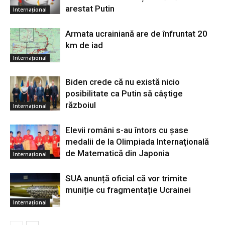
arestat Putin
Internațional
Armata ucrainiană are de înfruntat 20
km de iad
Internațional
Biden crede că nu există nicio
posibilitate ca Putin să câştige
războiul
Internațional
Elevii români s-au întors cu şase
medalii de la Olimpiada Internaţională
de Matematică din Japonia
Internațional
SUA anunță oficial că vor trimite
muniție cu fragmentație Ucrainei
Internațional