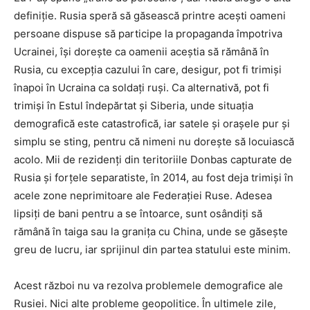
definiție. Rusia speră să găsească printre acești oameni
persoane dispuse să participe la propaganda împotriva
Ucrainei, își dorește ca oamenii aceștia să rămână în
Rusia, cu excepția cazului în care, desigur, pot fi trimiși
înapoi în Ucraina ca soldați ruși. Ca alternativă, pot fi
trimiși în Estul îndepărtat și Siberia, unde situația
demografică este catastrofică, iar satele și orașele pur și
simplu se sting, pentru că nimeni nu dorește să locuiască
acolo. Mii de rezidenți din teritoriile Donbas capturate de
Rusia și forțele separatiste, în 2014, au fost deja trimiși în
acele zone neprimitoare ale Federației Ruse. Adesea
lipsiți de bani pentru a se întoarce, sunt osândiți să
rămână în taiga sau la granița cu China, unde se găsește
greu de lucru, iar sprijinul din partea statului este minim.
Acest război nu va rezolva problemele demografice ale
Rusiei. Nici alte probleme geopolitice. În ultimele zile,