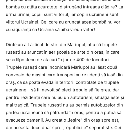
bomba cu atâta acuratețe, distrugând întreaga clădire? La
urma urmei, copiii sunt viitorul, iar copiii ucraineni sunt
viitorul Ucrainei. Cei care au aruncat acea bombă nu vor
cu siguranță ca Ucraina să aibă vreun viitor!
Dintr-un alt articol de știri din Mariupol, aflu că trupele
rusești au aruncat în aer școala de arte din oraș, în care
se adăposteau de atacuri în jur de 400 de locuitori.
Trupele rusești care înconjoară Mariupol au lăsat două
convoaie de mașini care transportau rezidenți să iasă din
oraș, ca să poată evada în teritorii controlate de trupele
ucrainene – să fii nevoit să pleci trebuie să fie greu, dar
pentru rezidenții care nu au un autoturism, situația este și
mai tragică. Trupele rusești nu au permis autobuzelor din
partea ucraineană să pătrundă în oraș, pentru a putea să
evacueze oamenii. Au creat o „ieșire” din oraș spre est,
dar aceasta duce doar spre „republicile” separatiste. Cei