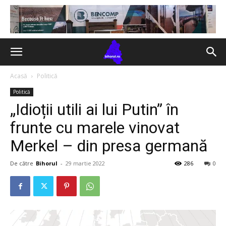
Acasă
Politică
Politică
„Idioții utili ai lui Putin” în
frunte cu marele vinovat
Merkel – din presa germană
De către
Bihorul
-
29 martie 2022
286
0