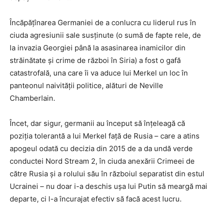
Încăpățînarea Germaniei de a conlucra cu liderul rus în
ciuda agresiunii sale susținute (o sumă de fapte rele, de
la invazia Georgiei până la asasinarea inamicilor din
străinătate și crime de război în Siria) a fost o gafă
catastrofală, una care îi va aduce lui Merkel un loc în
panteonul naivității politice, alături de Neville
Chamberlain.
Încet, dar sigur, germanii au început să înțeleagă că
poziția tolerantă a lui Merkel față de Rusia – care a atins
apogeul odată cu decizia din 2015 de a da undă verde
conductei Nord Stream 2, în ciuda anexării Crimeei de
către Rusia și a rolului său în războiul separatist din estul
Ucrainei – nu doar i-a deschis ușa lui Putin să meargă mai
departe, ci l-a încurajat efectiv să facă acest lucru.