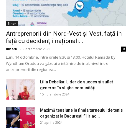
Bihor
Antreprenorii din Nord-Vest și Vest, față în
față cu decidenții naționali...
Bihorul
-
9 octombrie 2025
0
Luni, 14 octombrie, între orele 9:30 și 13:00, Hotelul Ramada by
Wyndham Oradea va găzdui o întâlnire de înalt nivel între
antreprenorii din regiunea...
Lilla Debelka: Lider de succes și suflet
generos în slujba comunității
15 noiembrie 2024
Maximă tensiune la finala turneului de tenis
organizat la București ”Țiriac...
21 aprilie 2024