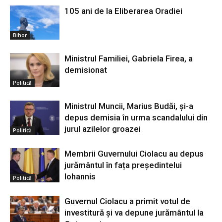
105 ani de la Eliberarea Oradiei
Bihor
Ministrul Familiei, Gabriela Firea, a
demisionat
Politică
Ministrul Muncii, Marius Budăi, şi-a
depus demisia în urma scandalului din
jurul azilelor groazei
Politică
Membrii Guvernului Ciolacu au depus
jurământul în fața președintelui
Iohannis
Politică
Guvernul Ciolacu a primit votul de
investitură și va depune jurământul la