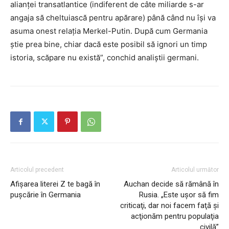
alianței transatlantice (indiferent de câte miliarde s-ar
angaja să cheltuiască pentru apărare) până când nu își va
asuma onest relația Merkel-Putin. După cum Germania
știe prea bine, chiar dacă este posibil să ignori un timp
istoria, scăpare nu există”, conchid analiștii germani.
Articolul precedent
Articolul următor
Afișarea literei Z te bagă în
Auchan decide să rămână în
pușcărie în Germania
Rusia. „Este uşor să fim
criticaţi, dar noi facem faţă şi
acţionăm pentru populaţia
civilă”