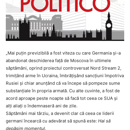
„Mai puțin previzibilă a fost viteza cu care Germania și-a
abandonat deschiderea față de Moscova în ultimele
săptămâni, oprind proiectul controversat Nord Stream 2,
trimițând arme în Ucraina, îmbrățișând sancțiuni împotriva
Rusiei și chiar anunțând că va începe să pompeze sume
substanțiale în propria armată. Cu alte cuvinte, a fost de
acord aproape peste noapte să facă tot ceea ce SUA și
alți aliați o îndemnaseră ani de zile.
Săptămâni mai târziu, a devenit clar că ceea ce liderii
germani încearcă cu adevărat să spună este:
Hai să
depășim momentul
.