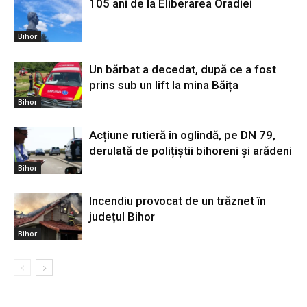
105 ani de la Eliberarea Oradiei
Bihor
Un bărbat a decedat, după ce a fost
prins sub un lift la mina Băița
Bihor
Acțiune rutieră în oglindă, pe DN 79,
derulată de polițiștii bihoreni și arădeni
Bihor
Incendiu provocat de un trăznet în
județul Bihor
Bihor