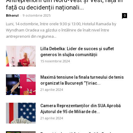
Antreprenorii din Nord-Vest și Vest, față în
față cu decidenții naționali...
Bihorul
-
9 octombrie 2025
0
Luni, 14 octombrie, între orele 9:30 și 13:00, Hotelul Ramada by
Wyndham Oradea va găzdui o întâlnire de înalt nivel între
antreprenorii din regiunea...
Lilla Debelka: Lider de succes și suflet
generos în slujba comunității
15 noiembrie 2024
Maximă tensiune la finala turneului de tenis
organizat la București ”Țiriac...
21 aprilie 2024
Camera Reprezentanților din SUA Aprobă
Ajutorul de 95 de Miliarde de...
21 aprilie 2024