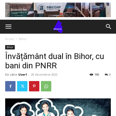
Acasă
Bihor
Bihor
Învățământ dual în Bihor, cu
bani din PNRR
De către
User1
-
20 decembrie 2022
190
0