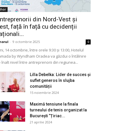
ihor
ntreprenorii din Nord-Vest și
est, față în față cu decidenții
aționali...
horul
-
9 octombrie 2025
0
ni, 14 octombrie, între orele 9:30 și 13:00, Hotelul
mada by Wyndham Oradea va găzdui o întâlnire
 înalt nivel între antreprenorii din regiunea...
Lilla Debelka: Lider de succes și
suflet generos în slujba
comunității
15 noiembrie 2024
Maximă tensiune la finala
turneului de tenis organizat la
București ”Țiriac...
21 aprilie 2024