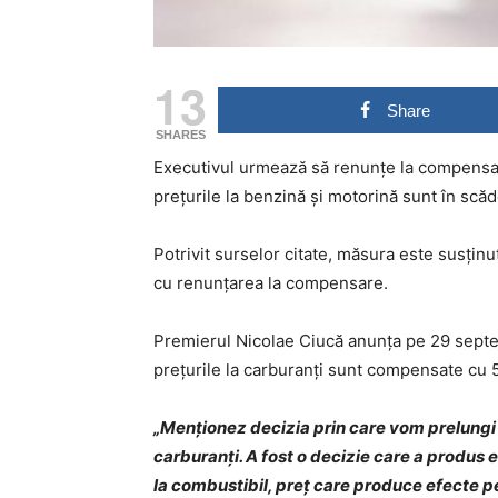
13
Share
SHARES
Executivul urmează să renunțe la compensar
prețurile la benzină și motorină sunt în scăd
Potrivit surselor citate, măsura este susținu
cu renunțarea la compensare.
Premierul Nicolae Ciucă anunța pe 29 septe
prețurile la carburanți sunt compensate cu 50
„Menționez decizia prin care vom prelungi
carburanți. A fost o decizie care a produs e
la combustibil, preț care produce efecte pe î