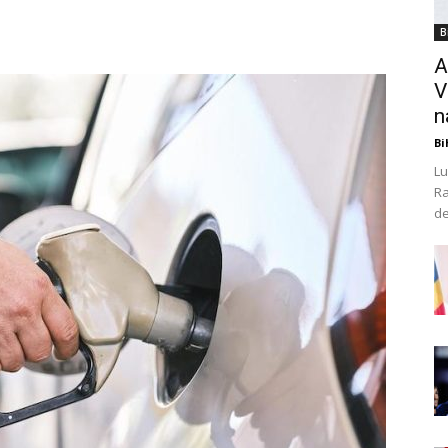
B
A
V
n
Bi
Lu
Ra
de