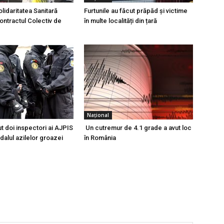
lidaritatea Sanitară
Furtunile au făcut prăpăd și victime
ntractul Colectiv de
în multe localități din țară
Național
t doi inspectori ai AJPIS
Un cutremur de 4.1 grade a avut loc
ndalul azilelor groazei
în România