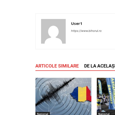
User1
https://www.bihorul.ro
ARTICOLE SIMILARE
DE LA ACELAȘ
Național
Național