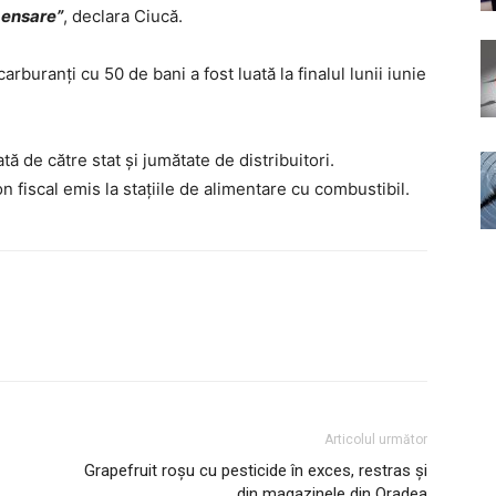
pensare”
, declara Ciucă.
arburanți cu 50 de bani a fost luată la finalul lunii iunie
 de către stat și jumătate de distribuitori.
fiscal emis la staţiile de alimentare cu combustibil.
Articolul următor
Grapefruit roșu cu pesticide în exces, restras și
din magazinele din Oradea