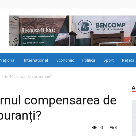
Național
Internațional
Economic
Politică
Sport
Rețeta 
 de 50 de bani la carburanți?
A
rnul compensarea de
buranți?
143
0