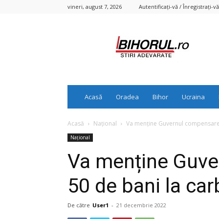
vineri, august 7, 2026
Autentificați-vă / Înregistrați-vă
Bihorul.ro
Acasă
Oradea
Bihor
Ucraina
Acasă
Național
Va menține Guvernul compensarea
Național
Va menține Guve
50 de bani la car
De către
User1
-
21 decembrie 2022