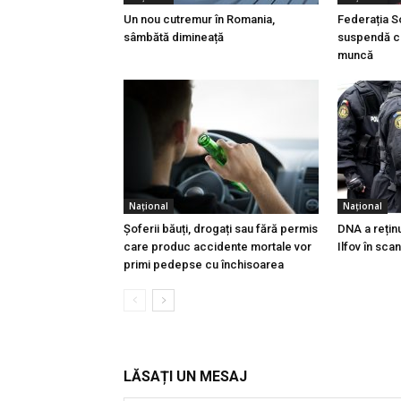
Un nou cutremur în Romania,
Federația So
sâmbătă dimineață
suspendă co
muncă
Național
Național
Șoferii băuți, drogați sau fără permis
DNA a reținu
care produc accidente mortale vor
Ilfov în sca
primi pedepse cu închisoarea
LĂSAȚI UN MESAJ