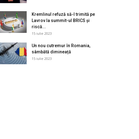
Kremlinul refuză să-l trimită pe
Lavrov la summit-ul BRICS și
riscă...
15 iulie 2023
Un nou cutremur în Romania,
sâmbătă dimineață
15 iulie 2023