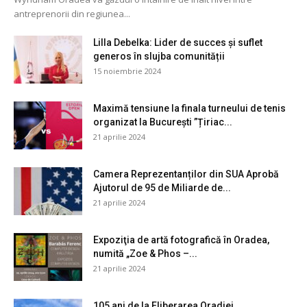
antreprenorii din regiunea...
Lilla Debelka: Lider de succes și suflet
generos în slujba comunității
15 noiembrie 2024
Maximă tensiune la finala turneului de tenis
organizat la București ”Țiriac...
21 aprilie 2024
Camera Reprezentanților din SUA Aprobă
Ajutorul de 95 de Miliarde de...
21 aprilie 2024
Expoziţia de artă fotografică în Oradea,
numită „Zoe & Phos –...
21 aprilie 2024
105 ani de la Eliberarea Oradiei