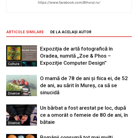
https://www.facebook.com/Bihorul.ro/
ARTICOLE SIMILARE
DE LA ACELAȘI AUTOR
Expoziţia de artă fotografică în
Oradea, numită „Zoe & Phos –
Expoziţie Computer Design”
Cultura
O mamă de 78 de ani și fiica ei, de 52
de ani, au sărit în Mureș, ca să se
sinucidă
Diverse
Un bărbat a fost arestat pe loc, după
ce a omorât o femeie de 80 de ani, în
bătaie
Diverse
Românii consumă tot mai mulți