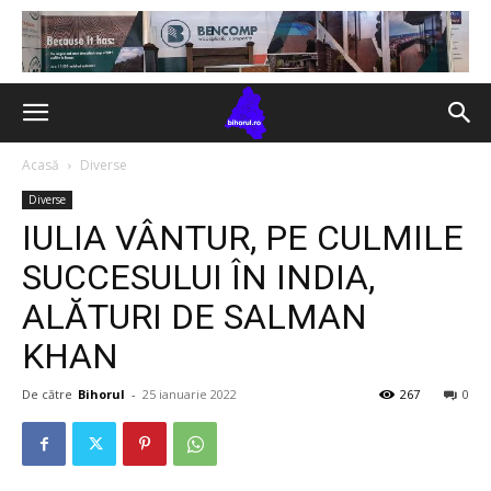
Acasă
Diverse
Diverse
IULIA VÂNTUR, PE CULMILE
SUCCESULUI ÎN INDIA,
ALĂTURI DE SALMAN
KHAN
De către
Bihorul
-
25 ianuarie 2022
267
0