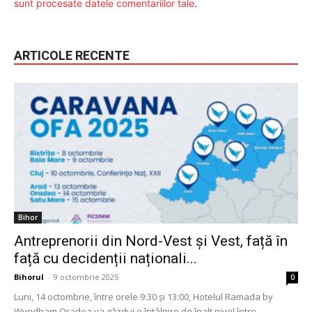
sunt procesate datele comentariilor tale
.
ARTICOLE RECENTE
Bihor
Antreprenorii din Nord-Vest și Vest, față în
față cu decidenții naționali...
Bihorul
-
9 octombrie 2025
0
Luni, 14 octombrie, între orele 9:30 și 13:00, Hotelul Ramada by
Wyndham Oradea va găzdui o întâlnire de înalt nivel între