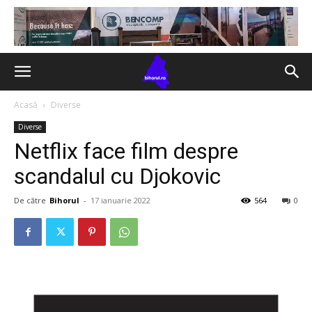
Acasă
Diverse
Diverse
Netflix face film despre
scandalul cu Djokovic
De către
Bihorul
-
17 ianuarie 2022
564
0