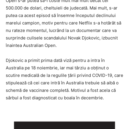
Open s-ar putea să-l coste mult mai mult decât cei
500.000 de dolari, cheltuieli de judecată. Mai mult, s-ar
putea ca acest episod să însemne începutul declinului
marelui campion, motiv pentru care Netflix s-a hotărât să
nu rateze momentul, lucrând la un documentar care va
surprinde culisele scandalului Novak Djokovic, izbucnit
înaintea Australian Open.
Djokovic a primit prima dată viză pentru a intra în
Australia pe 18 noiembrie, iar mai târziu a obținut o
scutire medicală de la regulile țării privind COVID-19, care
stipulează că cei care intră în Australia trebuie să aibă o
schemă de vaccinare completă. Motivul a fost acela că
sârbul a fost diagnosticat cu boala în decembrie.