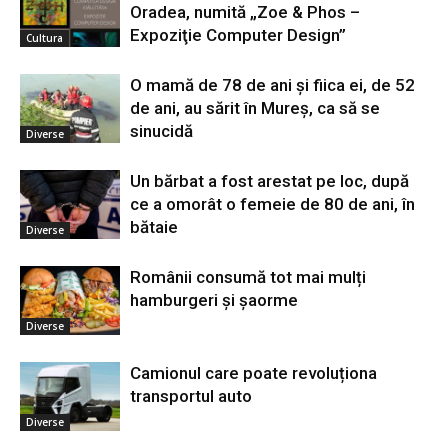
Oradea, numită „Zoe & Phos –
Expoziţie Computer Design”
Cultura
O mamă de 78 de ani și fiica ei, de 52
de ani, au sărit în Mureș, ca să se
sinucidă
Diverse
Un bărbat a fost arestat pe loc, după
ce a omorât o femeie de 80 de ani, în
bătaie
Diverse
Românii consumă tot mai mulți
hamburgeri și șaorme
Diverse
Camionul care poate revoluționa
transportul auto
Diverse