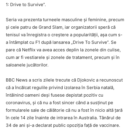
1: Drive to Survive”.
Seria va prezenta turneele masculine și feminine, precum
și cele patru de Grand Slam, iar organizatorii speră că
tenisul va înregistra o creștere a popularității, așa cum s-
a întâmplat cu F1 după lansarea „Drive To Survive”. Se
pare că Netflix va avea acces deplin la zonele din culise,
cum ar fi vestiarele și zonele de tratament, precum și în
saloanele jucătorilor.
BBC News a scris zilele trecute că Djokovic a recunoscut
că a încălcat regulile privind izolarea în Serbia natală,
întâlnind oameni deși fusese depistat pozitiv cu
coronavirus, și că nu a fost sincer când a susținut pe
formularele sale de călătorie că nu a fost în nicio altă țară
în cele 14 zile înainte de intrarea în Australia. Tânărul de
34 de ani și-a declarat public opoziția față de vaccinare.