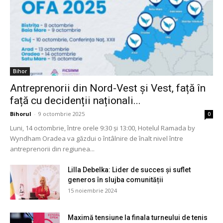
Bihor
Antreprenorii din Nord-Vest și Vest, față în
față cu decidenții naționali...
Bihorul
-
9 octombrie 2025
0
Luni, 14 octombrie, între orele 9:30 și 13:00, Hotelul Ramada by
Wyndham Oradea va găzdui o întâlnire de înalt nivel între
antreprenorii din regiunea...
Lilla Debelka: Lider de succes și suflet
generos în slujba comunității
15 noiembrie 2024
Maximă tensiune la finala turneului de tenis