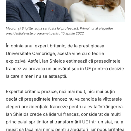
Macron și Brigitte, soția sa, fosta lui profesoară. Primul tur al alegerilor
prezidențiale este programat pentru 10 aprilie 2022
În opinia unui expert britanic, de la prestigioasa
Universitate Cambridge, acesta vine cu o teorie
explozivă. Astfel, Ian Shields estimează că președintele
francez va provoca un adevărat șoc în UE printr-o decizie
la care nimeni nu se așteaptă.
Expertul britanic prezice, nici mai mult, nici mai puțin
decât că președintele francez nu va candida la viitoarele
alegeri prezidențiale franceze pentru a evita înfrângerea.
Ian Shields crede că liderul francez, considerat de mulți
principalul sprijinitor al transformării UE într-un stat, nu a
reușit să facă mai nimic pentru alegători, iar popularitatea