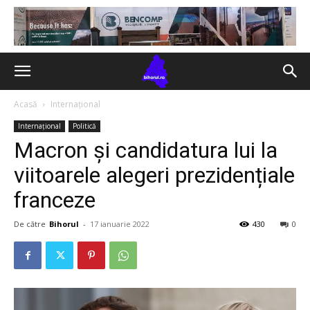
Acasă
Internațional
Internațional
Politică
Macron și candidatura lui la
viitoarele alegeri prezidențiale
franceze
De către
Bihorul
-
17 ianuarie 2022
430
0