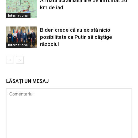
Armata ucrainiană are de înfruntat 20
km de iad
Internațional
Biden crede că nu există nicio
posibilitate ca Putin să câştige
războiul
Internațional
LĂSAȚI UN MESAJ