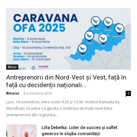
Bihor
Antreprenorii din Nord-Vest și Vest, față în
față cu decidenții naționali...
Bihorul
-
9 octombrie 2025
0
Luni, 14 octombrie, între orele 9:30 și 13:00, Hotelul Ramada by
Wyndham Oradea va găzdui o întâlnire de înalt nivel între
antreprenorii din regiunea...
Lilla Debelka: Lider de succes și suflet
generos în slujba comunității