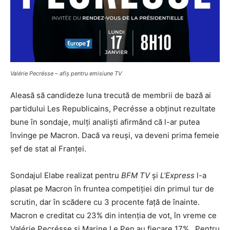
Valérie Pecrésse – afiș pentru emisiune TV
Aleasă să candideze luna trecută de membrii de bază ai
partidului Les Republicains, Pecrésse a obținut rezultate
bune în sondaje, mulți analiști afirmând că l-ar putea
învinge pe Macron. Dacă va reuși, va deveni prima femeie
șef de stat al Franței.
Sondajul Elabe realizat pentru
BFM TV
și
L’Express
l-a
plasat pe Macron în fruntea competiției din primul tur de
scrutin, dar în scădere cu 3 procente față de înainte.
Macron e creditat cu 23% din intenția de vot, în vreme ce
Valérie Pecrésse și Marine Le Pen au fiecare 17% . Pentru