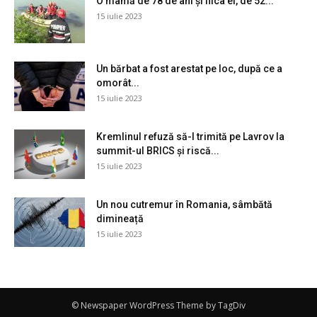
O mamă de 78 de ani și fiica ei, de 52...
15 iulie 2023
Un bărbat a fost arestat pe loc, după ce a
omorât...
15 iulie 2023
Kremlinul refuză să-l trimită pe Lavrov la
summit-ul BRICS și riscă...
15 iulie 2023
Un nou cutremur în Romania, sâmbătă
dimineață
15 iulie 2023
© Newspaper WordPress Theme by TagDiv