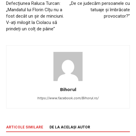
Defecțiunea Raluca Turcan:
„De ce judecăm persoanele cu
„Mandatul lui Florin Cîțu nu a
tatuaje și îmbrăcate
fost decât un șir de minciuni.
provocator?”
V-ați milogit la Ciolacu să
prindeți un colț de pâine”
Bihorul
https://www.facebook.com/Bihorul.ro/
ARTICOLE SIMILARE
DE LA ACELAȘI AUTOR