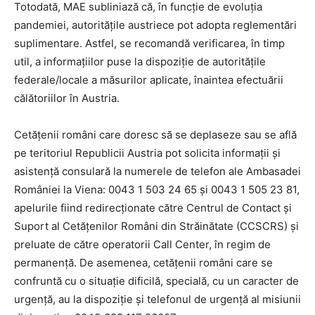
Totodată, MAE subliniază că, în funcţie de evoluţia
pandemiei, autorităţile austriece pot adopta reglementări
suplimentare. Astfel, se recomandă verificarea, în timp
util, a informaţiilor puse la dispoziţie de autorităţile
federale/locale a măsurilor aplicate, înaintea efectuării
călătoriilor în Austria.
Cetăţenii români care doresc să se deplaseze sau se află
pe teritoriul Republicii Austria pot solicita informaţii şi
asistenţă consulară la numerele de telefon ale Ambasadei
României la Viena: 0043 1 503 24 65 şi 0043 1 505 23 81,
apelurile fiind redirecţionate către Centrul de Contact şi
Suport al Cetăţenilor Români din Străinătate (CCSCRS) şi
preluate de către operatorii Call Center, în regim de
permanenţă. De asemenea, cetăţenii români care se
confruntă cu o situaţie dificilă, specială, cu un caracter de
urgenţă, au la dispoziţie şi telefonul de urgenţă al misiunii