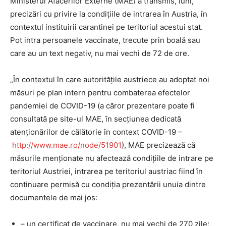
Ministerul Afacerilor Externe (MAE) a transmis, luni,
precizări cu privire la condiţiile de intrarea în Austria, în
contextul instituirii carantinei pe teritoriul acestui stat.
Pot intra persoanele vaccinate, trecute prin boală sau
care au un text negativ, nu mai vechi de 72 de ore.
„În contextul în care autorităţile austriece au adoptat noi
măsuri pe plan intern pentru combaterea efectelor
pandemiei de COVID-19 (a căror prezentare poate fi
consultată pe site-ul MAE, în secţiunea dedicată
atenţionărilor de călătorie în context COVID-19 –
http://www.mae.ro/node/51901
), MAE precizează că
măsurile menţionate nu afectează condiţiile de intrare pe
teritoriul Austriei, intrarea pe teritoriul austriac fiind în
continuare permisă cu condiţia prezentării unuia dintre
documentele de mai jos:
– un certificat de vaccinare, nu mai vechi de 270 zile;