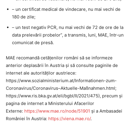
– un certificat medical de vindecare, nu mai vechi de
180 de zile;
– un test negativ PCR, nu mai vechi de 72 de ore de la
data prelevării probelor”, a transmis, luni, MAE, într-un
comunicat de presă.
MAE recomandă cetăţenilor români să se informeze
anterior deplasării în Austria şi să consulte paginile de
internet ale autorităţilor austriece:
https://www.sozialministerium.at/Informationen-zum-
Coronavirus/Coronavirus–Aktuelle-Maßnahmen.html;
https://www.ris.bka.gv.at/eli/bgbl/II/2021/475), precum şi
pagina de internet a Ministerului Afacerilor
Externe:
https://www.mae.ro/node/51901
şi a Ambasadei
României în Austria:
https://viena.mae.ro/
.