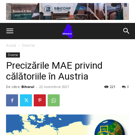
Acasă
Diverse
Diverse
Precizările MAE privind
călătoriile în Austria
De către
Bihorul
-
22 noiembrie 2021
221
0