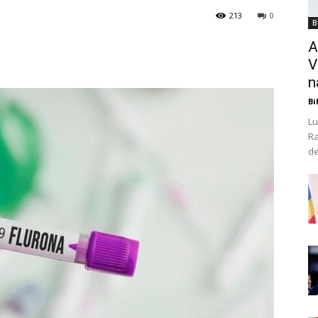
213
0
B
A
V
n
Bi
Lu
Ra
de