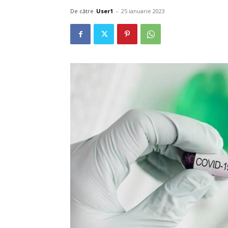
De către
User1
-
25 ianuarie 2023