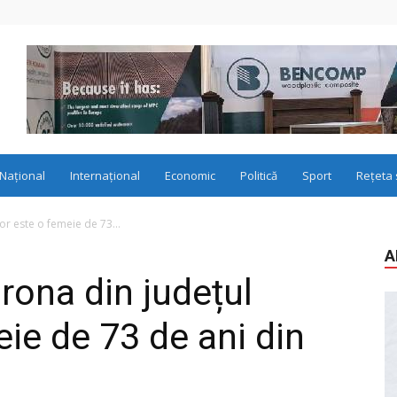
Național
Internațional
Economic
Politică
Sport
Rețeta 
or este o femeie de 73...
A
rona din județul
ie de 73 de ani din