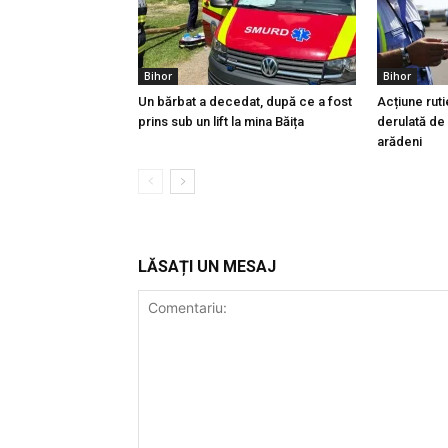
Bihor
Bihor
Un bărbat a decedat, după ce a fost
Acțiune ruti
prins sub un lift la mina Băița
derulată de p
arădeni
LĂSAȚI UN MESAJ