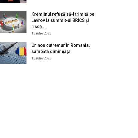
Kremlinul refuză să-l trimită pe
Lavrov la summit-ul BRICS și
riscă...
15 iulie 2023
Un nou cutremur în Romania,
sâmbătă dimineață
15 iulie 2023