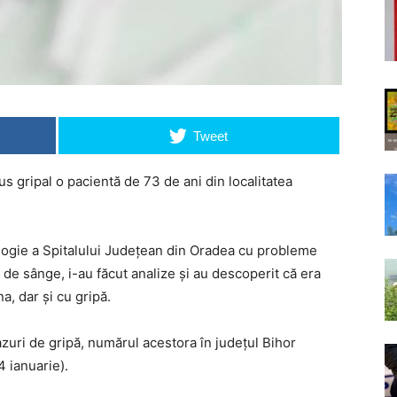
Tweet
s gripal o pacientă de 73 de ani din localitatea
ologie a Spitalului Județean din Oradea cu probleme
e de sânge, i-au făcut analize și au descoperit că era
a, dar și cu gripă.
azuri de gripă, numărul acestora în județul Bihor
4 ianuarie).