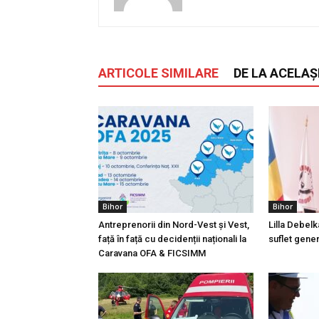
ARTICOLE SIMILARE
DE LA ACELAȘ
Bihor
Bihor
Antreprenorii din Nord-Vest și Vest,
Lilla Debelk
față în față cu decidenții naționali la
suflet gener
Caravana OFA & FICSIMM