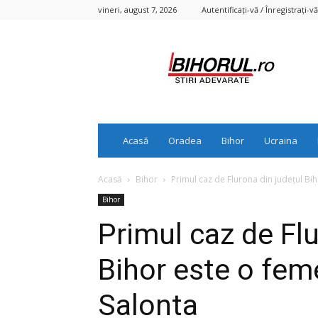
vineri, august 7, 2026
Autentificați-vă / Înregistrați-vă
Bihorul.ro
Acasă
Oradea
Bihor
Ucraina
Acasă
Bihor
Primul caz de Flurona din județul Bih
Bihor
Primul caz de Flu
Bihor este o feme
Salonta