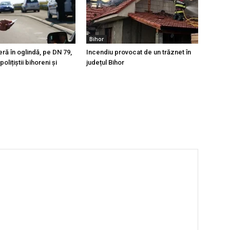
Bihor
eră în oglindă, pe DN 79,
Incendiu provocat de un trăznet în
olițiștii bihoreni și
județul Bihor