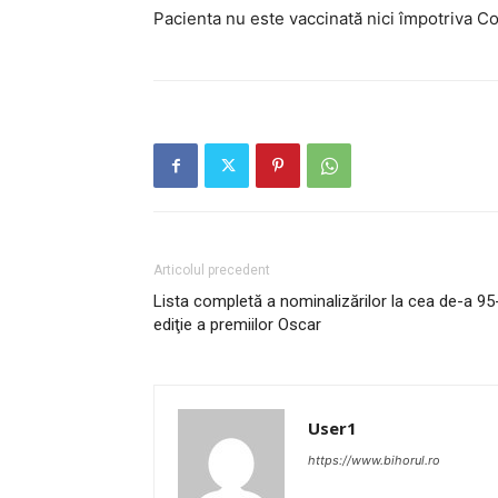
Pacienta nu este vaccinată nici împotriva Cov
Articolul precedent
Lista completă a nominalizărilor la cea de-a 95
ediţie a premiilor Oscar
User1
https://www.bihorul.ro