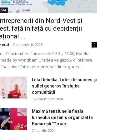
ihor
ntreprenorii din Nord-Vest și
est, față în față cu decidenții
aționali...
horul
-
9 octombrie 2025
0
ni, 14 octombrie, între orele 9:30 și 13:00, Hotelul
mada by Wyndham Oradea va găzdui o întâlnire
 înalt nivel între antreprenorii din regiunea...
Lilla Debelka: Lider de succes și
suflet generos în slujba
comunității
15 noiembrie 2024
Maximă tensiune la finala
turneului de tenis organizat la
București ”Țiriac...
21 aprilie 2024