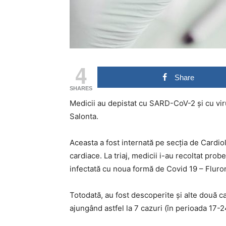
4
Share
SHARES
Medicii au depistat cu SARD-CoV-2 și cu viru
Salonta.
Aceasta a fost internată pe secția de Cardi
cardiace. La triaj, medicii i-au recoltat prob
infectată cu noua formă de Covid 19 – Fluron
Totodată, au fost descoperite și alte două c
ajungând astfel la 7 cazuri (în perioada 17-2