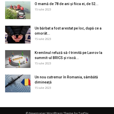
O mamă de 78 de ani și fiica ei, de 52...
15 iulie 2023
Un bărbat a fost arestat pe loc, după ce a
omorât...
15 iulie 2023
Kremlinul refuză să-l trimită pe Lavrov la
summit-ul BRICS și riscă...
15 iulie 2023
Un nou cutremur în Romania, sâmbătă
dimineață
15 iulie 2023
© Newspaper WordPress Theme by TagDiv