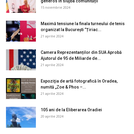
generos în slujba comunității
15 noiembrie 2024
Maximă tensiune la finala turneului de tenis
organizat la București ”Țiriac...
21 aprilie 2024
Camera Reprezentanților din SUA Aprobă
Ajutorul de 95 de Miliarde de...
21 aprilie 2024
Expoziţia de artă fotografică în Oradea,
numită „Zoe & Phos –...
21 aprilie 2024
105 ani de la Eliberarea Oradiei
20 aprilie 2024