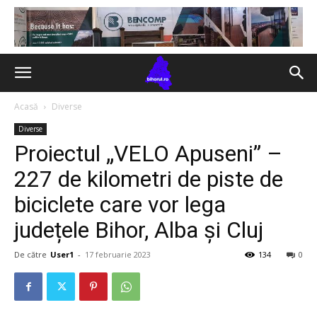
Acasă
Diverse
Diverse
Proiectul „VELO Apuseni” –
227 de kilometri de piste de
biciclete care vor lega
județele Bihor, Alba și Cluj
De către
User1
-
17 februarie 2023
134
0