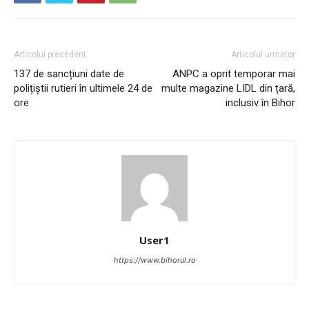
Articolul precedent
Articolul următor
137 de sancțiuni date de
ANPC a oprit temporar mai
polițiștii rutieri în ultimele 24 de
multe magazine LIDL din țară,
ore
inclusiv în Bihor
User1
https://www.bihorul.ro