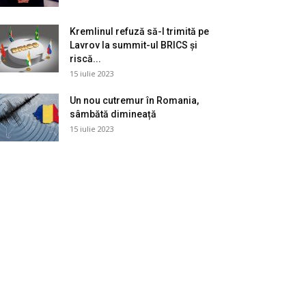
Kremlinul refuză să-l trimită pe
Lavrov la summit-ul BRICS și
riscă...
15 iulie 2023
Un nou cutremur în Romania,
sâmbătă dimineață
15 iulie 2023