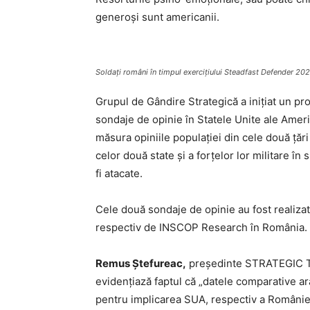
generoși sunt americanii.
Soldați români în timpul exercițiului Steadfast Defender 2
Grupul de Gândire Strategică a inițiat un pr
sondaje de opinie în Statele Unite ale Ameri
măsura opiniile populației din cele două țări
celor două state și a forțelor lor militare în
fi atacate.
Cele două sondaje de opinie au fost realizat
respectiv de INSCOP Research în România.
Remus Ștefureac,
președinte STRATEGIC Th
evidențiază faptul că „datele comparative ara
pentru implicarea SUA, respectiv a României