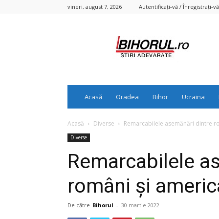
vineri, august 7, 2026
Autentificați-vă / Înregistrați-vă
Bihorul.ro
Acasă
Oradea
Bihor
Ucraina
Acasă
Diverse
Remarcabilele asemănări dintre r
Diverse
Remarcabilele as
români și americ
De către
Bihorul
-
30 martie 2022