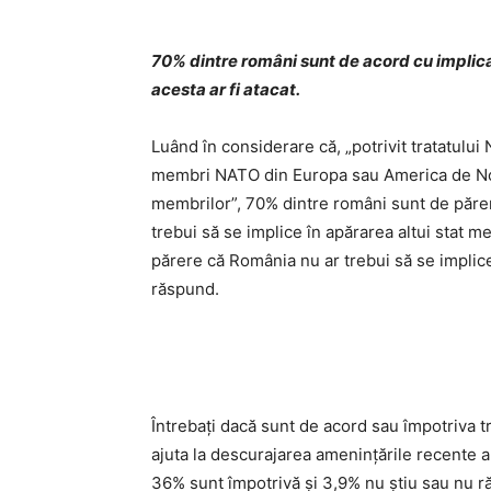
70% dintre români sunt de acord cu implic
acesta ar fi atacat.
Luând în considerare că, „potrivit tratatulu
membri NATO din Europa sau America de Nord
membrilor”, 70% dintre români sunt de păre
trebui să se implice în apărarea altui stat
părere că România nu ar trebui să se implice,
răspund.
Întrebați dacă sunt de acord sau împotriva tri
ajuta la descurajarea amenințările recente 
36% sunt împotrivă și 3,9% nu știu sau nu r