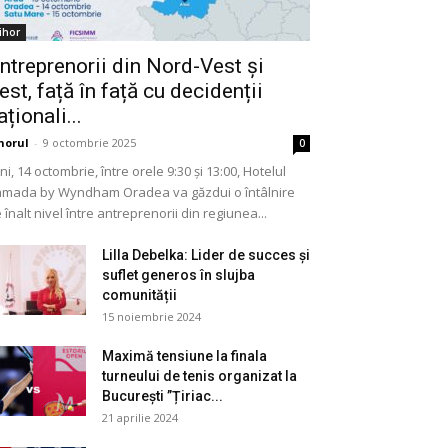
ihor
ntreprenorii din Nord-Vest și
est, față în față cu decidenții
aționali...
horul
-
9 octombrie 2025
0
ni, 14 octombrie, între orele 9:30 și 13:00, Hotelul
mada by Wyndham Oradea va găzdui o întâlnire
 înalt nivel între antreprenorii din regiunea...
Lilla Debelka: Lider de succes și
suflet generos în slujba
comunității
15 noiembrie 2024
Maximă tensiune la finala
turneului de tenis organizat la
București ”Țiriac...
21 aprilie 2024