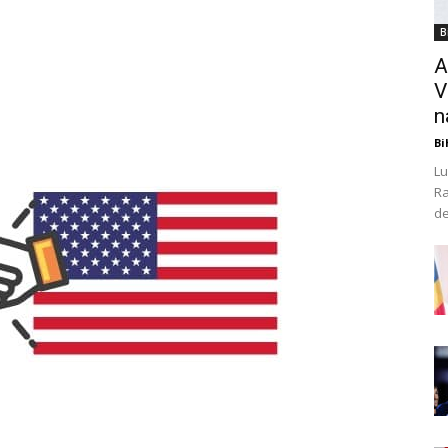
B
A
V
n
Bi
Lu
Ra
de