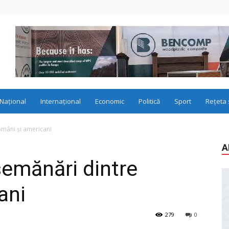
Național
Internațional
Economic
Politică
Sport
Rețeta 
omâni și americani
A
emănări dintre
ani
279
0