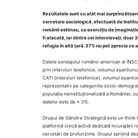
Rezultatele sunt cu atât mai surprinzătoare
cercetare sociologică, efectuată de Instit
românii estimau, ca exercițiu de imaginație,
fi atacată, iar dintre cei intervievați, doar
refugia în altă țară. 37% nu pot aprecia ce a
Datele sondajului româno-american al INSCO
prin interviuri telefonice, volumul eșantionu
CATI (interviuri telefonice), volumul eșantio
reprezentativ pe categoriile socio-demograf
populația neinstituționalizată a României, c
datelor este de ± 3%.
Grupul de Gândire Strategică este un think 
platformă civică activă dedicată încurajării ref
cercetări de profunzime. Grupul sprijină dez