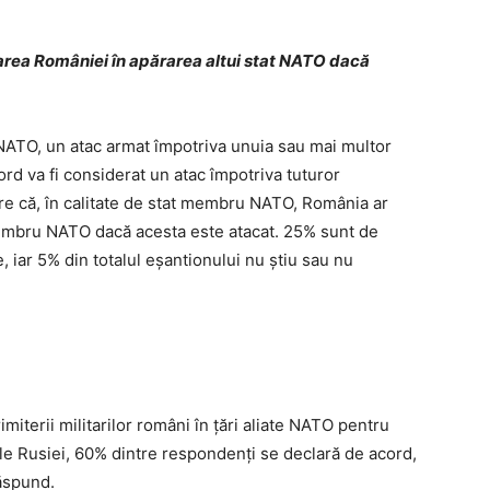
area României în apărarea altui stat NATO dacă
i NATO, un atac armat împotriva unuia sau mai multor
 va fi considerat un atac împotriva tuturor
re că, în calitate de stat membru NATO, România ar
 membru NATO dacă acesta este atacat. 25% sunt de
 iar 5% din totalul eșantionului nu știu sau nu
miterii militarilor români în țări aliate NATO pentru
ale Rusiei, 60% dintre respondenți se declară de acord,
ăspund.