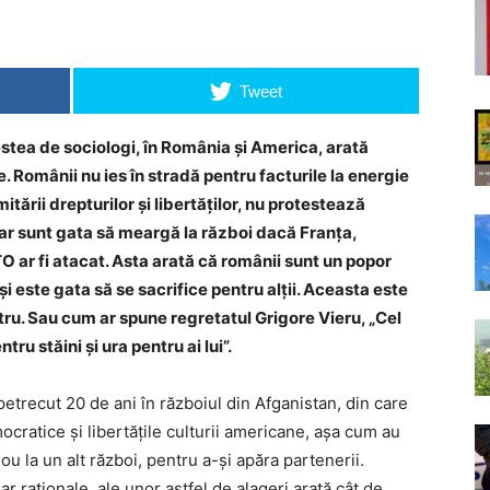
Tweet
stea de sociologi, în România și America, arată
. Românii nu ies în stradă pentru facturile la energie
itării drepturilor și libertăților, nu protestează
 dar sunt gata să meargă la război dacă Franța,
TO ar fi atacat. Asta arată că românii sunt un popor
și este gata să se sacrifice pentru alții. Aceasta este
ru. Sau cum ar spune regretatul Grigore Vieru, „Cel
u stăini și ura pentru ai lui”.
etrecut 20 de ani în războiul din Afganistan, din care
ocratice și libertățile culturii americane, așa cum au
u la un alt război, pentru a-și apăra partenerii.
 raționale, ale unor astfel de alageri arată cât de