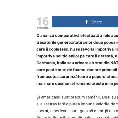
16
Share
SHARES
O analiză comparativă efectuată zilele ace
trăsăturile generozității celor două popoare
care îi copleșesc, nu se revoltă împotriva lim
împotriva politicienilor pe care îi detestă,
Germania, Italia sau oricare alt stat din NA
care poate muri de foame, dar are principii 
frumusețea surprinzătoare a poporului nost
mai mare dușman al românului este mila pentr
Și americanii sunt precum românii. Deși au p
s-au retras fără a putea impune valorile dem
sperat, americanii sunt gata să meargă din no
Resorturile psiho-emoționale, sau poate chiar