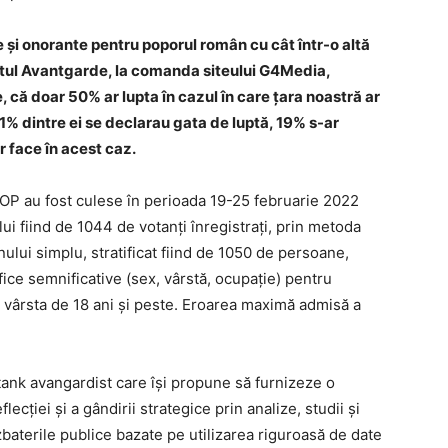
 și onorante pentru poporul român cu cât într-o altă
utul Avantgarde, la comanda siteului G4Media,
 că doar 50% ar lupta în cazul în care țara noastră ar
 31% dintre ei se declarau gata de luptă, 19% s-ar
r face în acest caz.
P au fost culese în perioada 19-25 februarie 2022
lui fiind de 1044 de votanți înregistrați, prin metoda
nului simplu, stratificat fiind de 1050 de persoane,
ice semnificative (sex, vârstă, ocupație) pentru
u vârsta de 18 ani și peste. Eroarea maximă admisă a
tank avangardist care își propune să furnizeze o
lecției și a gândirii strategice prin analize, studii și
baterile publice bazate pe utilizarea riguroasă de date