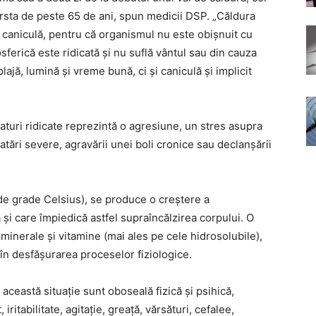
ârsta de peste 65 de ani, spun medicii DSP. „Căldura
 caniculă, pentru că organismul nu este obişnuit cu
ferică este ridicată şi nu suflă vântul sau din cauza
ajă, lumină şi vreme bună, ci şi caniculă şi implicit
turi ridicate reprezintă o agresiune, un stres asupra
atări severe, agravării unei boli cronice sau declanşării
de grade Celsius), se produce o creştere a
ă şi care împiedică astfel supraîncălzirea corpului. O
minerale şi vitamine (mai ales pe cele hidrosolubile),
în desfăşurarea proceselor fiziologice.
această situaţie sunt oboseală fizică şi psihică,
iritabilitate, agitaţie, greaţă, vărsături, cefalee,