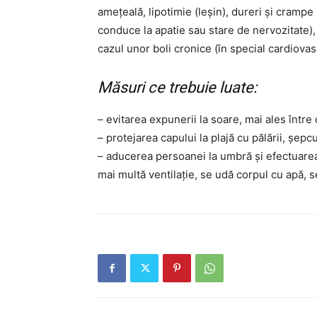
ameţeală, lipotimie (leşin), dureri şi cramp
conduce la apatie sau stare de nervozitate),
cazul unor boli cronice (în special cardiovas
Măsuri ce trebuie luate:
– evitarea expunerii la soare, mai ales între
– protejarea capului la plajă cu pălării, şepc
– aducerea persoanei la umbră şi efectuarea
mai multă ventilaţie, se udă corpul cu apă, 