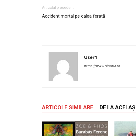
Articolul precedent
Accident mortal pe calea ferată
User1
https://www.bihorul.ro
ARTICOLE SIMILARE
DE LA ACELAȘ