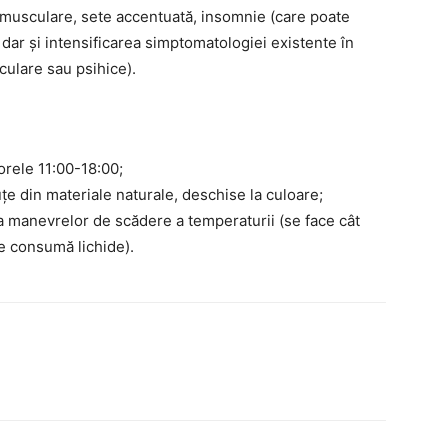
e musculare, sete accentuată, insomnie (care poate
 dar și intensificarea simptomatologiei existente în
culare sau psihice).
 orele 11:00-18:00;
uţe din materiale naturale, deschise la culoare;
 manevrelor de scădere a temperaturii (se face cât
se consumă lichide).