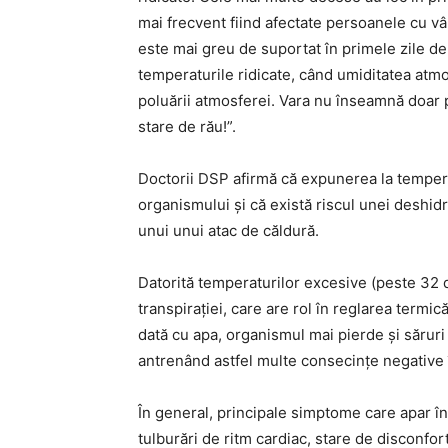
mai frecvent fiind afectate persoanele cu v
este mai greu de suportat în primele zile de
temperaturile ridicate, când umiditatea atmos
poluării atmosferei. Vara nu înseamnă doar pl
stare de rău!”.
Doctorii DSP afirmă că expunerea la tempera
organismului și că există riscul unei deshidr
unui unui atac de căldură.
Datorită temperaturilor excesive (peste 32 
transpiraţiei, care are rol în reglarea termic
dată cu apa, organismul mai pierde şi săruri 
antrenând astfel multe consecinţe negative 
În general, principale simptome care apar în 
tulburări de ritm cardiac, stare de disconfort, 