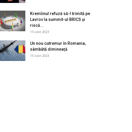
Kremlinul refuză să-l trimită pe
Lavrov la summit-ul BRICS și
riscă...
15 iulie 2023
Un nou cutremur în Romania,
sâmbătă dimineață
15 iulie 2023