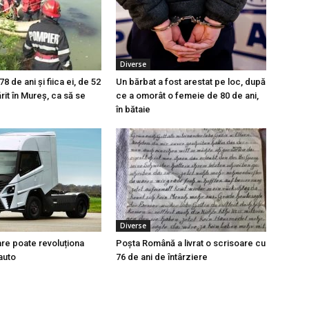
Diverse
 de ani și fiica ei, de 52
Un bărbat a fost arestat pe loc, după
ărit în Mureș, ca să se
ce a omorât o femeie de 80 de ani,
în bătaie
Diverse
re poate revoluționa
Poșta Română a livrat o scrisoare cu
auto
76 de ani de întârziere