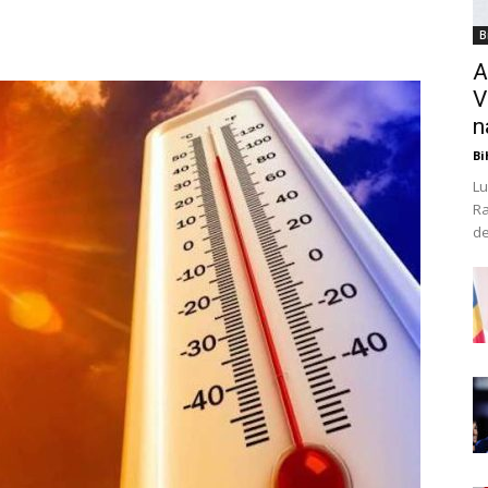
B
A
V
n
Bi
Lu
Ra
de