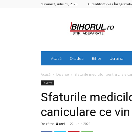
duminică, iulie 19, 2026
Autentificați-vă / Înregistrați
Bihorul.ro
Acasă
Oradea
Bihor
Ucraina
Acasă
Diverse
Sfaturile medicilor pentru zilele ca
Diverse
Sfaturile medicil
caniculare ce vin
De către
User1
-
22 iunie 2022