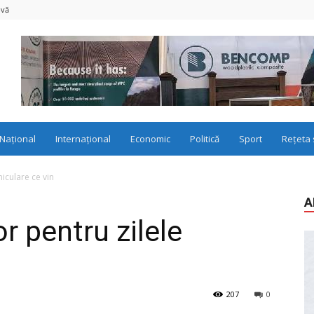
-vă
Național
Internațional
Economic
Politică
Sport
Rețeta 
niculare ce vin
A
or pentru zilele
207
0