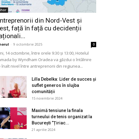
ihor
ntreprenorii din Nord-Vest și
est, față în față cu decidenții
aționali...
horul
-
9 octombrie 2025
0
ni, 14 octombrie, între orele 9:30 și 13:00, Hotelul
mada by Wyndham Oradea va găzdui o întâlnire
 înalt nivel între antreprenorii din regiunea...
Lilla Debelka: Lider de succes și
suflet generos în slujba
comunității
15 noiembrie 2024
Maximă tensiune la finala
turneului de tenis organizat la
București ”Țiriac...
21 aprilie 2024