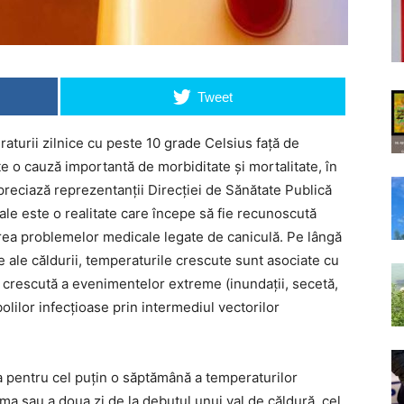
Tweet
raturii zilnice cu peste 10 grade Celsius faţă de
e o cauză importantă de morbiditate şi mortalitate, în
apreciază reprezentanții Direcției de Sănătate Publică
ale este o realitate care începe să fie recunoscută
irea problemelor medicale legate de caniculă. Pe lângă
 ale căldurii, temperaturile crescute sunt asociate cu
a crescută a evenimentelor extreme (inundaţii, secetă,
olilor infecţioase prin intermediul vectorilor
a pentru cel puţin o săptămână a temperaturilor
ma sau a doua zi de la debutul unui val de căldură, cel