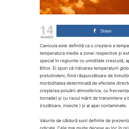
14
Share
SHARES
Canicula este definită ca o creştere a tempe
temperatura medie a zonei respective şi est
special în regiunile cu umiditate crescută, 
Bihor. Ei spun că ridicarea temperaturii glob
pretutindeni, fiind răspunzătoare de înmulţ
morbiditatea determinată de efectele directe
creşterea poluării atmosferice, cu frecvenţ
tornade) şi cu riscul mărit de transmitere a b
(rozătoare, insecte ) şi al apei contaminate.
Valurile de căldură sunt definite de prezenţ
ridicate. Cele mai multe decese au loc în pri