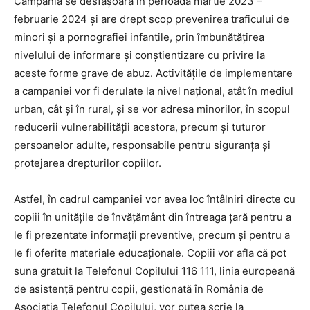
Campania se desfășoară în perioada martie 2023 –
februarie 2024 și are drept scop prevenirea traficului de
minori și a pornografiei infantile, prin îmbunătățirea
nivelului de informare și conștientizare cu privire la
aceste forme grave de abuz. Activitățile de implementare
a campaniei vor fi derulate la nivel național, atât în mediul
urban, cât și în rural, și se vor adresa minorilor, în scopul
reducerii vulnerabilității acestora, precum și tuturor
persoanelor adulte, responsabile pentru siguranța și
protejarea drepturilor copiilor.
Astfel, în cadrul campaniei vor avea loc întâlniri directe cu
copiii în unitățile de învățământ din întreaga țară pentru a
le fi prezentate informații preventive, precum și pentru a
le fi oferite materiale educaționale. Copiii vor afla că pot
suna gratuit la Telefonul Copilului 116 111, linia europeană
de asistenţă pentru copii, gestionată în România de
Asociaţia Telefonul Copilului, vor putea scrie la