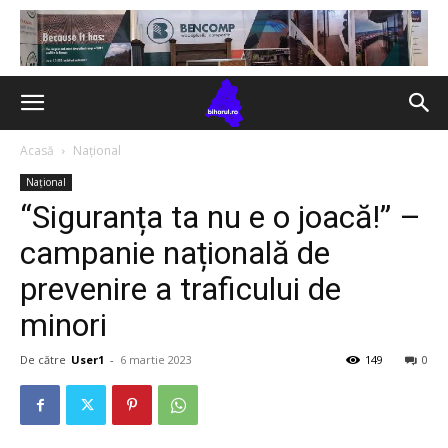
Acasă
Național
Național
“Siguranța ta nu e o joacă!” –
campanie națională de
prevenire a traficului de
minori
De către
User1
-
6 martie 2023
149
0