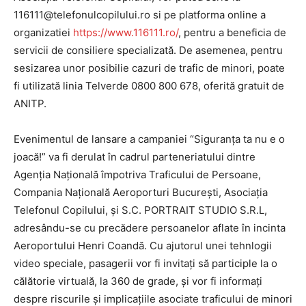
116111@telefonulcopilului.ro si pe platforma online a
organizatiei
https://www.116111.ro/
, pentru a beneficia de
servicii de consiliere specializată. De asemenea, pentru
sesizarea unor posibilie cazuri de trafic de minori, poate
fi utilizată linia Telverde 0800 800 678, oferită gratuit de
ANITP.
Evenimentul de lansare a campaniei “Siguranța ta nu e o
joacă!” va fi derulat în cadrul parteneriatului dintre
Agenţia Naţională împotriva Traficului de Persoane,
Compania Națională Aeroporturi București, Asociația
Telefonul Copilului, și S.C. PORTRAIT STUDIO S.R.L,
adresându-se cu precădere persoanelor aflate în incinta
Aeroportului Henri Coandă. Cu ajutorul unei tehnlogii
video speciale, pasagerii vor fi invitați să participle la o
călătorie virtuală, la 360 de grade, și vor fi informați
despre riscurile și implicațiile asociate traficului de minori