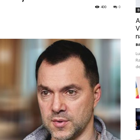
400
0
B
A
V
n
Bi
Lu
Ra
de