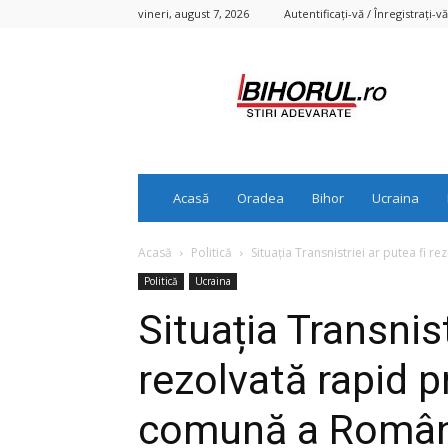
vineri, august 7, 2026
Autentificați-vă / Înregistrați-vă
Bihorul.ro
Acasă
Oradea
Bihor
Ucraina
Acasă
Politică
Situația Transnistriei ar putea fi 
Politică
Ucraina
Situația Transnist
rezolvată rapid p
comună a Români