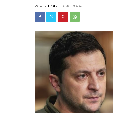
De către
Bihorul
-
27 aprilie 2022