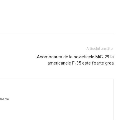
Articolul următor
Acomodarea de la sovieticele MiG-29 la
americanele F-35 este foarte grea
ul.ro/