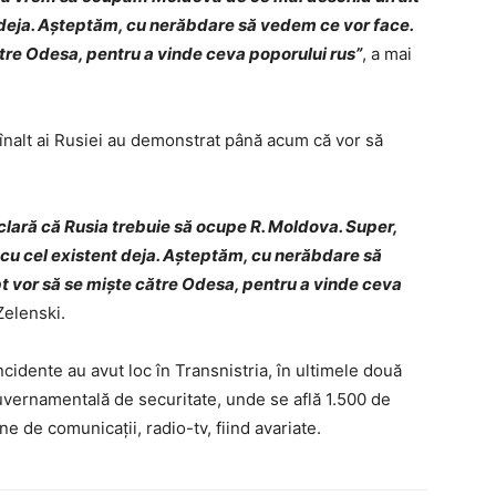
t deja. Așteptăm, cu nerăbdare să vedem ce vor face.
ătre Odesa, pentru a vinde ceva poporului rus”
, a mai
g înalt ai Rusiei au demonstrat până acum că vor să
clară că Rusia trebuie să ocupe R. Moldova. Super,
 cu cel existent deja. Așteptăm, cu nerăbdare să
t vor să se miște către Odesa, pentru a vinde ceva
Zelenski.
cidente au avut loc în Transnistria, în ultimele două
 guvernamentală de securitate, unde se află 1.500 de
ne de comunicații, radio-tv, fiind avariate.