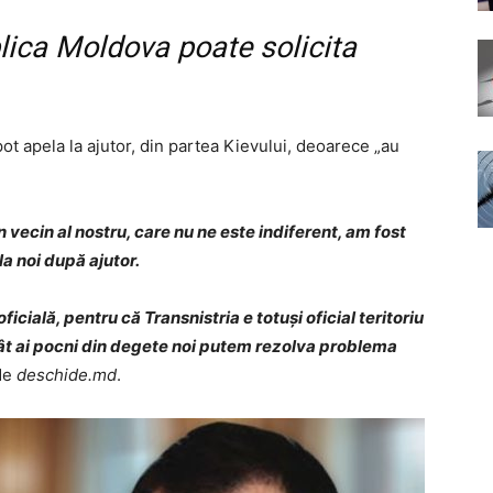
lica Moldova poate solicita
ot apela la ajutor, din partea Kievului, deoarece „au
vecin al nostru, care nu ne este indiferent, am fost
la noi după ajutor.
icială, pentru că Transnistria e totuși oficial teritoriu
cât ai pocni din degete noi putem rezolva problema
 de
deschide.md
.