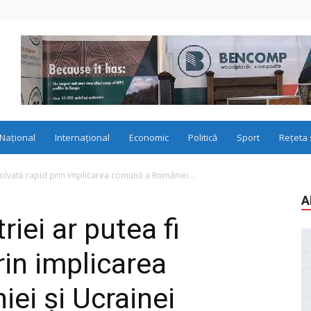
Național
Internațional
Economic
Politică
Sport
Rețeta 
rezolvată rapid prin implicarea comună a României...
A
riei ar putea fi
rin implicarea
ei și Ucrainei