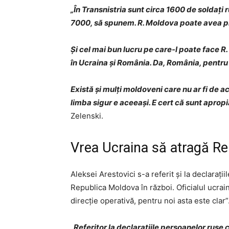
„În Transnistria sunt circa 1600 de soldați 
7000, să spunem. R. Moldova poate avea pr
Și cel mai bun lucru pe care-l poate face R
în Ucraina și România. Da, România, pentru 
Există și mulți moldoveni care nu ar fi de a
limba sigur e aceeași. E cert că sunt apropi
Zelenski.
Vrea Ucraina să atragă Re
Aleksei Arestovici s-a referit și la declarați
Republica Moldova în război. Oficialul ucrain
direcție operativă, pentru noi asta este clar”
„Referitor la declarațiile persoanelor rus