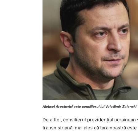
Aleksei Arestovici este consilierul lui Volodimir Zelenski
De altfel, consilierul prezidențial ucrainea
transnistriană, mai ales că țara noastră est