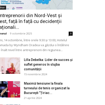
ihor
ntreprenorii din Nord-Vest și
est, față în față cu decidenții
aționali...
horul
-
9 octombrie 2025
0
ni, 14 octombrie, între orele 9:30 și 13:00, Hotelul
mada by Wyndham Oradea va găzdui o întâlnire
 înalt nivel între antreprenorii din regiunea...
Lilla Debelka: Lider de succes și
suflet generos în slujba
comunității
15 noiembrie 2024
Maximă tensiune la finala
turneului de tenis organizat la
București ”Țiriac...
21 aprilie 2024