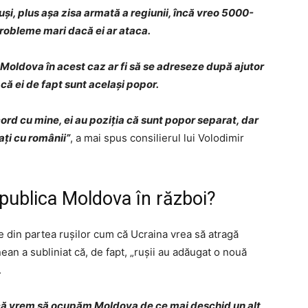
ruși, plus așa zisa armată a regiunii, încă vreo 5000-
obleme mari dacă ei ar ataca.
. Moldova în acest caz ar fi să se adreseze după ajutor
că ei de fapt sunt același popor.
cord cu mine, ei au poziția că sunt popor separat, dar
ați cu românii”
, a mai spus consilierul lui Volodimir
publica Moldova în război?
ile din partea rușilor cum că Ucraina vrea să atragă
ean a subliniat că, de fapt, „rușii au adăugat o nouă
.
e că vrem să ocupăm Moldova de ce mai deschid un alt