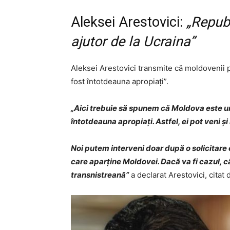
Aleksei Arestovici:
„Repub
ajutor de la Ucraina”
Aleksei Arestovici transmite că moldovenii p
fost întotdeauna apropiați”.
„Aici trebuie să spunem că Moldova este un 
întotdeauna apropiați. Astfel, ei pot veni și 
Noi putem interveni doar după o solicitare of
care aparține Moldovei. Dacă va fi cazul, 
transnistreană”
a declarat Arestovici, citat