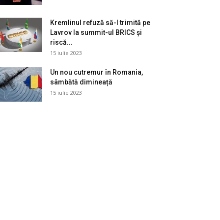
Kremlinul refuză să-l trimită pe
Lavrov la summit-ul BRICS și
riscă...
15 iulie 2023
Un nou cutremur în Romania,
sâmbătă dimineață
15 iulie 2023