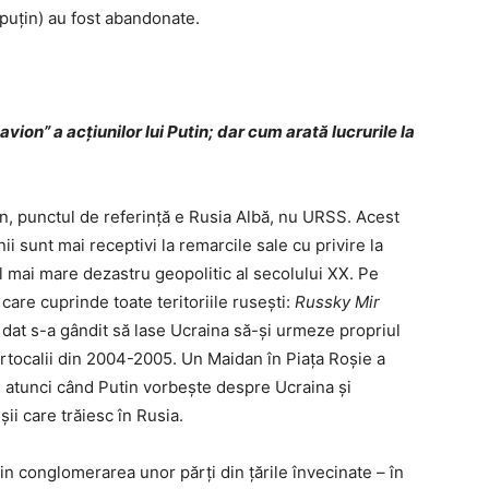
 puțin) au fost abandonate.
ion” a acțiunilor lui Putin; dar cum arată lucrurile la
tin, punctul de referință e Rusia Albă, nu URSS. Acest
 sunt mai receptivi la remarcile sale cu privire la
l mai mare dezastru geopolitic al secolului XX. Pe
 care cuprinde toate teritoriile rusești:
Russky Mir
at s-a gândit să lase Ucraina să-și urmeze propriul
ortocalii din 2004-2005. Un Maidan în Piața Roșie a
, atunci când Putin vorbește despre Ucraina și
ii care trăiesc în Rusia.
rin conglomerarea unor părți din țările învecinate – în