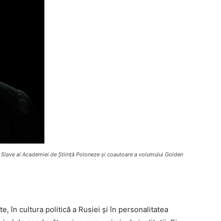
ii Slave al Academiei de Știință Poloneze și coautoare a volumului
Golden
, în cultura politică a Rusiei și în personalitatea