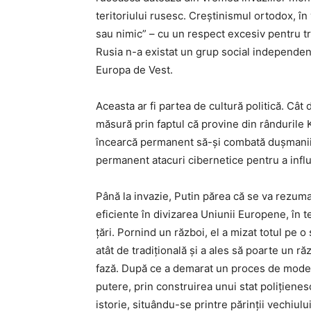
teritoriului rusesc. Creștinismul ortodox, în
sau nimic” – cu un respect excesiv pentru tr
Rusia n-a existat un grup social independe
Europa de Vest.
Aceasta ar fi partea de cultură politică. Cât
măsură prin faptul că provine din rândurile K
încearcă permanent să-și combată dușmanii 
permanent atacuri cibernetice pentru a influ
Până la invazie, Putin părea că se va rezuma
eficiente în divizarea Uniunii Europene, în
țări. Pornind un război, el a mizat totul pe 
atât de tradițională și a ales să poarte un ră
fază. După ce a demarat un proces de moder
putere, prin construirea unui stat polițiene
istorie, situându-se printre părinții vechiul