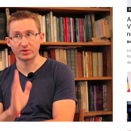
B
A
V
n
Bi
Lu
Ra
de