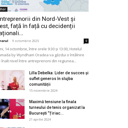
ihor
ntreprenorii din Nord-Vest și
est, față în față cu decidenții
aționali...
horul
-
9 octombrie 2025
0
ni, 14 octombrie, între orele 9:30 și 13:00, Hotelul
mada by Wyndham Oradea va găzdui o întâlnire
 înalt nivel între antreprenorii din regiunea...
Lilla Debelka: Lider de succes și
suflet generos în slujba
comunității
15 noiembrie 2024
Maximă tensiune la finala
turneului de tenis organizat la
București ”Țiriac...
21 aprilie 2024