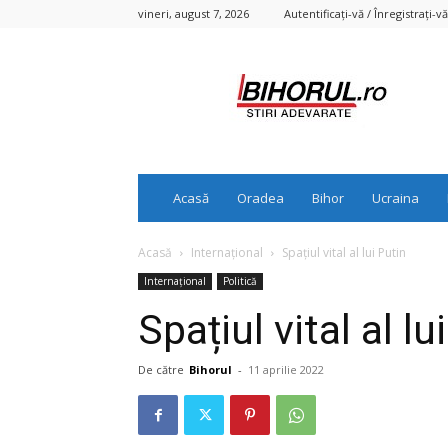
vineri, august 7, 2026
Autentificați-vă / Înregistrați-vă
Bihorul.ro
Acasă
Oradea
Bihor
Ucraina
Acasă
Internațional
Spațiul vital al lui Putin
Internațional
Politică
Spațiul vital al lu
De către
Bihorul
-
11 aprilie 2022