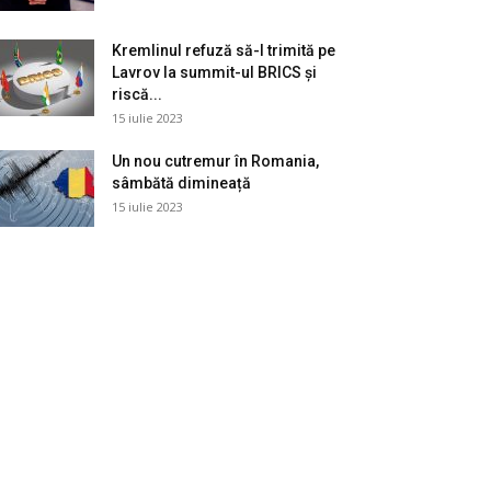
Kremlinul refuză să-l trimită pe
Lavrov la summit-ul BRICS și
riscă...
15 iulie 2023
Un nou cutremur în Romania,
sâmbătă dimineață
15 iulie 2023