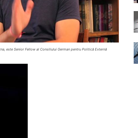
zna, este Senior Fellow al Consiliului German pentru Politică Externă