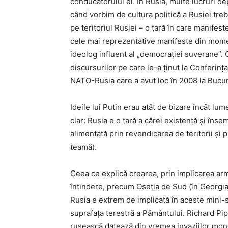
conducătorului ei. În Rusia, multe lucruri de
când vorbim de cultura politică a Rusiei tre
pe teritoriul Rusiei – o țară în care manifest
cele mai reprezentative manifeste din momen
ideolog influent al „democrației suverane”. C
discursurilor pe care le-a ținut la Conferin
NATO-Rusia care a avut loc în 2008 la Bucur
Ideile lui Putin erau atât de bizare încât lum
clar: Rusia e o țară a cărei existență și în
alimentată prin revendicarea de teritorii și p
teamă).
Ceea ce explică crearea, prin implicarea arm
întindere, precum Oseția de Sud (în Georgia)
Rusia e extrem de implicată în aceste mini-s
suprafața terestră a Pământului. Richard Pipes
rusească datează din vremea invaziilor mong