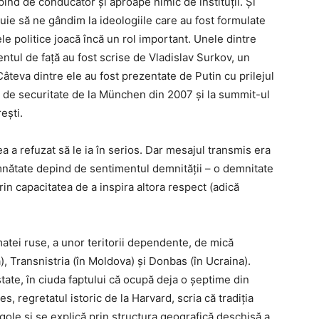
pind de conducător și aproape nimic de instituții. Și
buie să ne gândim la ideologiile care au fost formulate
ele politice joacă încă un rol important. Unele dintre
tul de față au fost scrise de Vladislav Surkov, un
âteva dintre ele au fost prezentate de Putin cu prilejul
ța de securitate de la München din 2007 și la summit-ul
ești.
ea a refuzat să le ia în serios. Dar mesajul transmis era
semnătate depind de sentimentul demnității – o demnitate
rin capacitatea de a inspira altora respect (adică
atei ruse, a unor teritorii dependente, de mică
, Transnistria (în Moldova) și Donbas (în Ucraina).
tate, în ciuda faptului că ocupă deja o șeptime din
, regretatul istoric de la Harvard, scria că tradiția
ole și se explică prin structura geografică deschisă a