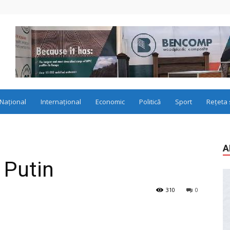
Național
Internațional
Economic
Politică
Sport
Rețeta 
A
i Putin
310
0