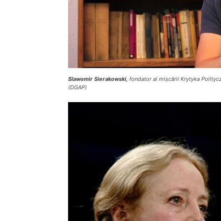
Slawomir Sierakowski,
fondator al mișcării Krytyka Polityc
(DGAP)