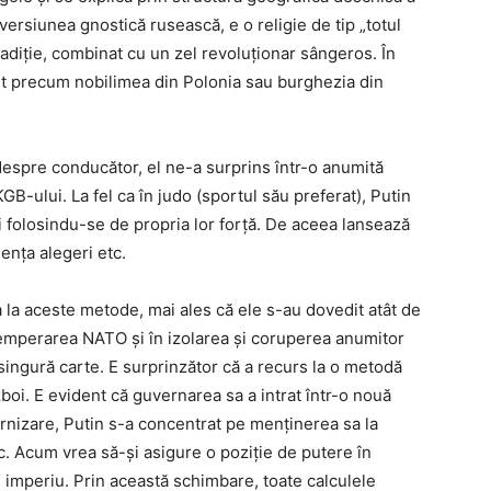
 versiunea gnostică rusească, e o religie de tip „totul
adiție, combinat cu un zel revoluționar sângeros. În
nt precum nobilimea din Polonia sau burghezia din
 despre conducător, el ne-a surprins într-o anumită
GB-ului. La fel ca în judo (sportul său preferat), Putin
folosindu-se de propria lor forță. De aceea lansează
ența alegeri etc.
 la aceste metode, mai ales că ele s-au dovedit atât de
 temperarea NATO și în izolarea și coruperea anumitor
o singură carte. E surprinzător că a recurs la o metodă
zboi. E evident că guvernarea sa a intrat într-o nouă
nizare, Putin s-a concentrat pe menținerea sa la
sc. Acum vrea să-și asigure o poziție de putere în
ui imperiu. Prin această schimbare, toate calculele