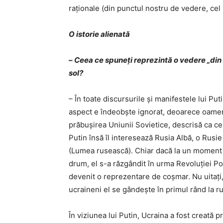
raționale (din punctul nostru de vedere, cel
O istorie alienată
–
Ceea ce spuneți reprezintă o vedere „din av
sol?
– În toate discursurile și manifestele lui Pu
aspect e îndeobște ignorat, deoarece oamenii
prăbușirea Uniunii Sovietice, descrisă ca ce
Putin însă îl interesează Rusia Albă, o Rusie
(Lumea rusească). Chiar dacă la un moment d
drum, el s-a răzgândit în urma Revoluției P
devenit o reprezentare de coșmar. Nu uitați
ucraineni el se gândește în primul rând la ruș
În viziunea lui Putin, Ucraina a fost creată p