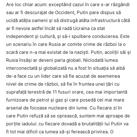
Are loc chiar acum: exceptând cazul în care s-ar răzgândi
sau ar fi descurajat de Occident, Putin pare dispus să
ucidă atâţia oameni şi să distrugă atâta infrastructură câtă
ar fi nevoie astfel încât să radă Ucraina ca stat
independent şi cultură, şi să-i spulbere conducerea. Este
un scenariu în care Rusia ar comite crime de război la o
scară care n-a mai existat de la nazişti. Putin, acoliţii săi şi
Rusia însăşi ar deveni paria globali. Niciodată lumea
interconectată şi globalizată nu a fost în situaţia să aibă
de-a face cu un lider care să fie acuzat de asemenea
nivel de crime de război, să fie în fruntea unei ţări cu
suprafaţă terestră de 11 fusuri orare, cea mai importantă
furnizoare de petrol şi gaz şi care posedă cel mai mare
arsenal de focoase nucleare din lume. Cu fiecare zi în
care Putin refuză să se oprească, suntem mai aproape de
porţile iadului: cu fiecare dovadă a brutalităţii lui Putin va
fi tot mai dificil ca lumea să-şi ferească privirea. O