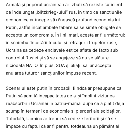
Armata şi poporul ucrainean ar izbuti să reziste suficient
de îndelungat „blitzkrieg-ului” rus, în timp ce sancţiunile
economice ar începe să rănească profund economia lui
Putin, astfel încât ambele tabere să se simte obligate să
accepte un compromis. În linii mari, acesta ar fi următorul:
în schimbul încetării focului şi retragerii trupelor ruse,
Ucraina să cedeze enclavele estice aflate de facto sub
controlul Rusiei şi să se angajeze să nu se alăture
niciodată NATO. În plus, SUA şi aliaţii săi ar accepta
anularea tuturor sancţiunilor impuse recent.
Scenariul este puţin în probabil, fiindcă ar presupune ca
Putin să admită incapacitatea de a-şi împlini viziunea
reabsorbirii Ucrainei în patria-mamă, după ce a plătit deja
scump în termeni de economie şi pierderi ale soldaţilor.
Totodată, Ucraina ar trebui să cedeze teritorii şi să se
împace cu faptul că ar fi pentru totdeauna un pământ al