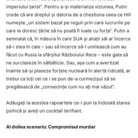
imperiului ţarist”. Pentru a-şi materializa viziunea, Putin
crede că are dreptul şi datoria de a chestiona ceea ce Hill
numeşte „un sistem bazat pe reguli prin care lucrurile pe
care le doresc ţările să nu poată fi luate cu forţa”. Putin a
semnalat că, în măsura în care SUA şi aliaţii săi ar încerca
să-i stea în cale – sau să încerce să-l umilească cum au
făcut cu Rusia la sfârşitul Războiului Rece – este gata să
ne surclaseze în sălbăticie. Sau, aşa cum a avertizat
înainte să-şi plaseze forţele nucleară în alertă ridicată, ar
trebui ca toţi cei ce i se pun de-a curmezişul să se
pregătească de „consecinţe cum nu aţi mai văzut”.
Adăugaţi la acestea rapoartele ce-i pun la îndoială starea
psihică şi aveţi un cocktail terifiant.
Al doilea scenariu: Compromisul murdar