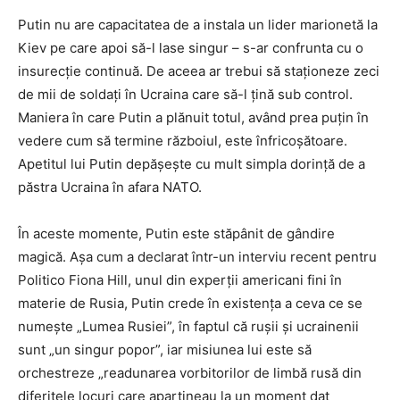
Putin nu are capacitatea de a instala un lider marionetă la
Kiev pe care apoi să-l lase singur – s-ar confrunta cu o
insurecţie continuă. De aceea ar trebui să staţioneze zeci
de mii de soldaţi în Ucraina care să-l ţină sub control.
Maniera în care Putin a plănuit totul, având prea puţin în
vedere cum să termine războiul, este înfricoşătoare.
Apetitul lui Putin depăşeşte cu mult simpla dorinţă de a
păstra Ucraina în afara NATO.
În aceste momente, Putin este stăpânit de gândire
magică. Aşa cum a declarat într-un interviu recent pentru
Politico Fiona Hill, unul din experţii americani fini în
materie de Rusia, Putin crede în existenţa a ceva ce se
numeşte „Lumea Rusiei”, în faptul că ruşii şi ucrainenii
sunt „un singur popor”, iar misiunea lui este să
orchestreze „readunarea vorbitorilor de limbă rusă din
diferitele locuri care aparţineau la un moment dat