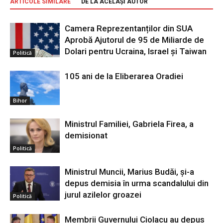
ARTICOLE SIMILARE
DE LA ACELAȘI AUTOR
Camera Reprezentanților din SUA
Aprobă Ajutorul de 95 de Miliarde de
Dolari pentru Ucraina, Israel și Taiwan
Politică
105 ani de la Eliberarea Oradiei
Bihor
Ministrul Familiei, Gabriela Firea, a
demisionat
Politică
Ministrul Muncii, Marius Budăi, şi-a
depus demisia în urma scandalului din
jurul azilelor groazei
Politică
Membrii Guvernului Ciolacu au depus