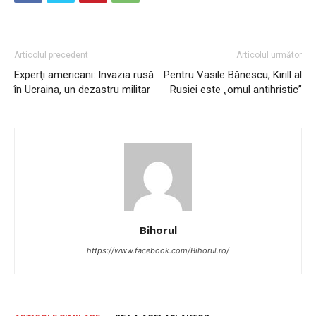
Articolul precedent
Articolul următor
Experţi americani: Invazia rusă
Pentru Vasile Bănescu, Kirill al
în Ucraina, un dezastru militar
Rusiei este „omul antihristic”
Bihorul
https://www.facebook.com/Bihorul.ro/