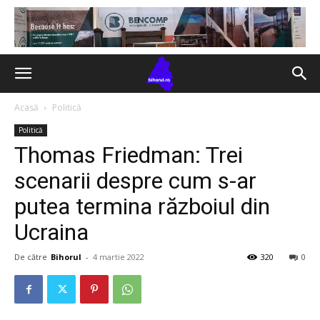
Acasă
Politică
Politică
Thomas Friedman: Trei
scenarii despre cum s-ar
putea termina războiul din
Ucraina
De către
Bihorul
-
4 martie 2022
320
0