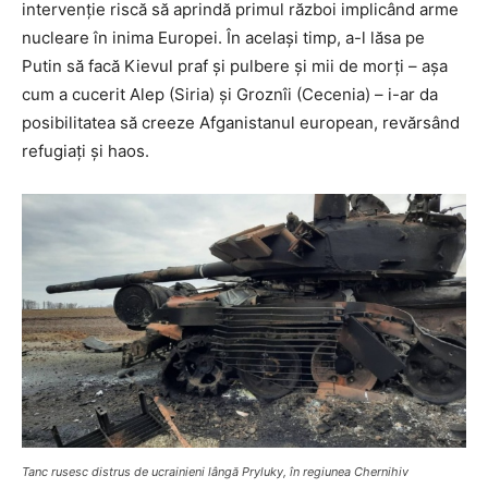
intervenţie riscă să aprindă primul război implicând arme
nucleare în inima Europei. În acelaşi timp, a-l lăsa pe
Putin să facă Kievul praf şi pulbere şi mii de morţi – aşa
cum a cucerit Alep (Siria) şi Groznîi (Cecenia) – i-ar da
posibilitatea să creeze Afganistanul european, revărsând
refugiaţi şi haos.
Tanc rusesc distrus de ucrainieni lângă Pryluky, în regiunea Chernihiv