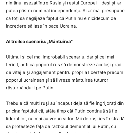
nimănui aşezat între Rusia şi restul Europei – deşi şi-ar
putea păstra nominal independenţa. Şi ar mai presupune
ca toţi să neglijeze faptul că Putin nu e nicidecum de
încredere să lase în pace Ucraina.
Al treilea scenariu: „Mântuirea”
Ultimul şi cel mai improbabil scenariu, dar şi cel mai
fericit, ar fi ca poporul rus să demonstreze acelaşi grad
de vitejie şi angajament pentru propria libertate precum
poporul ucrainean şi să livreze mântuirea tuturor
răsturnându-l pe Putin.
Trebuie că mulţi ruşi au început deja să fie îngrijoraţi din
pricina faptului că, atâta timp cât Putin continuă să fie
liderul lor, nu mai au vreun viitor. Mii de ruşi ies în stradă
să protesteze faţă de războiul dement al lui Putin, cu