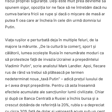
riscul propriei siguranţe. Deşi este mult prea devreme să
spunem sigur, opoziţia lor ne face să ne întrebăm dacă nu
cumva bariera fricii se rupe şi dacă o mişcare de masă ar
putea fi cea care ar încheia în cele din urmă domnia lui
Putin.
Viaţa ruşilor e perturbată deja în multiple feluri, de la
majore la mărunte. „De la cultură la comerţ, sport şi
călătorii, lumea ocoleşte Rusia în nenumărate moduri ca
să protesteze faţă de invazia Ucrainei a preşedintelui
Vladimir Putin”, scrie analistul Mark Landler. Apoi, fiecare
rus de rând va trebui să plătească pe termen
nedeterminat noua „taxă Putin” – adică preţul luxului de
a-l avea drept preşedinte. Pentru că asta înseamnă
efectele acumulate ale sancţiunilor lumii civilizate. Chiar
şi după ce Banca Centrală a Rusiei a închis bursa şi a
crescut dobânda de referinţă la 20%, rubla s-a depreciat
cu circa 30% faţă de dolar şi valorează acum sub un cent