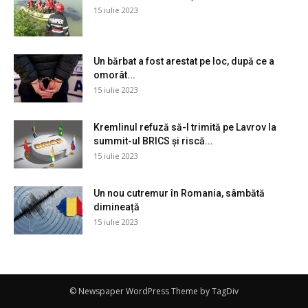
15 iulie 2023
Un bărbat a fost arestat pe loc, după ce a
omorât...
15 iulie 2023
Kremlinul refuză să-l trimită pe Lavrov la
summit-ul BRICS și riscă...
15 iulie 2023
Un nou cutremur în Romania, sâmbătă
dimineață
15 iulie 2023
© Newspaper WordPress Theme by TagDiv