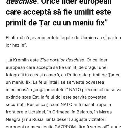
deschis
e. Orice lider european
care acceptă să fie umilit este
primit de Țar cu un meniu fix”
El afirmă că „evenimentele legate de Ucraina au şi partea
lor hazlie”.
„La Kremlin este
Ziua porţilor deschise
. Orice lider
european care acceptă să fie umilit, de dragul unei
fotografii în aceaşi cameră, cu Putin este primit de Ţar cu
un meniu fix. La felul întâi i se serveşte povestea
mincinoasă a „angajamentelor” NATO precum că nu se va
extinde spre Est, la felul doi este servită povestea
securităţii Rusiei ca şi cum NATO ar fi masat trupe la
frontierele Ucrainei, în Crimeea, în Belarus, în Marea
Neagră şi nu Rusia, iar la desert auguştii vizitatori
europeni primesc lecţia GAZPROM „firmă serioasă”, unde