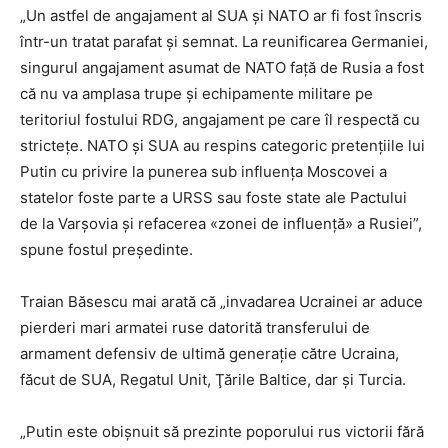
„Un astfel de angajament al SUA şi NATO ar fi fost înscris
într-un tratat parafat şi semnat. La reunificarea Germaniei,
singurul angajament asumat de NATO faţă de Rusia a fost
că nu va amplasa trupe şi echipamente militare pe
teritoriul fostului RDG, angajament pe care îl respectă cu
stricteţe. NATO şi SUA au respins categoric pretenţiile lui
Putin cu privire la punerea sub influenţa Moscovei a
statelor foste parte a URSS sau foste state ale Pactului
de la Varşovia şi refacerea «zonei de influenţă» a Rusiei”,
spune fostul preşedinte.
Traian Băsescu mai arată că „invadarea Ucrainei ar aduce
pierderi mari armatei ruse datorită transferului de
armament defensiv de ultimă generaţie către Ucraina,
făcut de SUA, Regatul Unit, Ţările Baltice, dar şi Turcia.
„Putin este obişnuit să prezinte poporului rus victorii fără