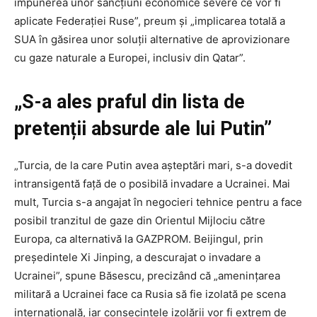
impunerea unor sancţiuni economice severe ce vor fi
aplicate Federaţiei Ruse”, preum şi „implicarea totală a
SUA în găsirea unor soluţii alternative de aprovizionare
cu gaze naturale a Europei, inclusiv din Qatar”.
„S-a ales praful din lista de
pretenții absurde ale lui Putin”
„Turcia, de la care Putin avea aşteptări mari, s-a dovedit
intransigentă faţă de o posibilă invadare a Ucrainei. Mai
mult, Turcia s-a angajat în negocieri tehnice pentru a face
posibil tranzitul de gaze din Orientul Mijlociu către
Europa, ca alternativă la GAZPROM. Beijingul, prin
preşedintele Xi Jinping, a descurajat o invadare a
Ucrainei”, spune Băsescu, precizând că „ameninţarea
militară a Ucrainei face ca Rusia să fie izolată pe scena
internaţională, iar consecinţele izolării vor fi extrem de