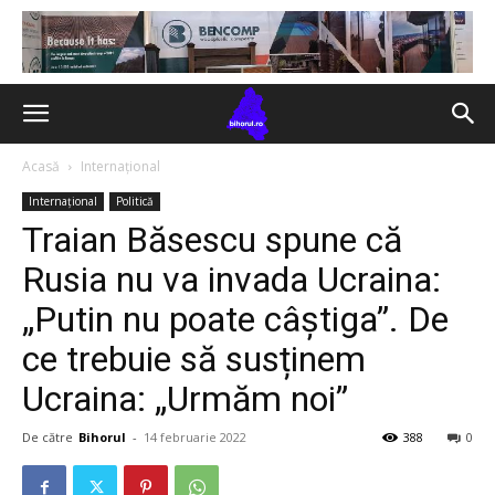
Acasă
Internațional
Internațional
Politică
Traian Băsescu spune că
Rusia nu va invada Ucraina:
„Putin nu poate câștiga”. De
ce trebuie să susținem
Ucraina: „Urmăm noi”
De către
Bihorul
-
14 februarie 2022
388
0