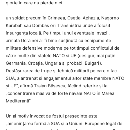
glorie în care nu pierde nici
un soldat precum în Crimeea, Osetia, Aphazia, Nagorno
Karabah sau Dombas ori Transnistria unde a folosit
insurgenţa locală. Pe timpul unui eventuale invazii,
armata Ucrainei ar fi bine susţinută cu echipamente
militare defensive moderne pe tot timpul conflictului de
către multe din statele NATO şi UE (desigur, mai puţin
Germania, Croaţia, Ungaria şi probabil Bulgari).
Desfăşurarea de trupe şi tehnică militară pe care o fac
SUA, a antrenat şi angajamentul altor state membre NATO
şi UE”, afirmă Traian Băsescu, făcând referire şi la
„concentrarea masivă de forte navale NATO în Marea
Mediterană”.
Un al motiv invocat de fostul preşedinte este
„ameninţarea fermă a SUA şi a Uniunii Europene legat de