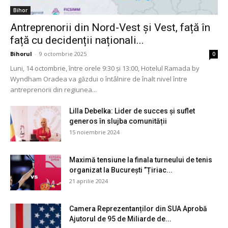
Bihor
Antreprenorii din Nord-Vest și Vest, față în
față cu decidenții naționali...
Bihorul
-
9 octombrie 2025
0
Luni, 14 octombrie, între orele 9:30 și 13:00, Hotelul Ramada by
Wyndham Oradea va găzdui o întâlnire de înalt nivel între
antreprenorii din regiunea...
Lilla Debelka: Lider de succes și suflet
generos în slujba comunității
15 noiembrie 2024
Maximă tensiune la finala turneului de tenis
organizat la București ”Țiriac...
21 aprilie 2024
Camera Reprezentanților din SUA Aprobă
Ajutorul de 95 de Miliarde de...