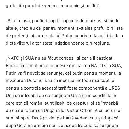
grele din punct de vedere economic şi politic”.
„Şi, uite aşa, punând cap la cap cele de mai sus, şi multe
altele, cred eu că, pentru moment, s-a ales praful din lista
de pretenţii absurde ale lui Putin cu privire la ambiţia de a
dicta viitorul altor state indedpendente din regiune.
„NATO şi SUA nu au făcut concesii şi par a fi câştigat.
Fără a fi obţinut nicio concesie din partea NATO şi a SUA,
Putin va fi nevoit să renunţe, cel puţin pentru moment, la
invadarea Ucrainei sau să încerce metode mai subtile
pentru a controla această ţară fostă componentă a URSS.
Unii se întreabă de ce susţinem Ucraina în condiţiile în
care etnicii români sunt lipsiţi de drepturi şi se întreabă
de ce nu facem ca Ungaria lui Victor Orban. Aici lucrurile
sunt simple. Dacă privim pe hartă vedem cu uşurinţă că
după Ucraina urmăm noi. De aceea trebuie să susţinem