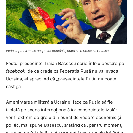
Putin ar putea să se ocupe de România, după ce termină cu Ucraina
Fostul preşedinte Traian Băsescu scrie într-o postare pe
facebook
, de ce crede că Federaţia Rusă nu va invada
Ucraina, el apreciind că „preşedintele Putin nu poate
câştiga”.
Ameninţarea militară a Ucrainei face ca Rusia să fie
izolată pe scena internaţională iar consecinţele izolării
vor fi extrem de grele din punct de vedere economic şi
politic, mai spune Băsescu, arătând că „pentru moment,
s-a ales praful din lista de pretenţii absurde ale lui Putin