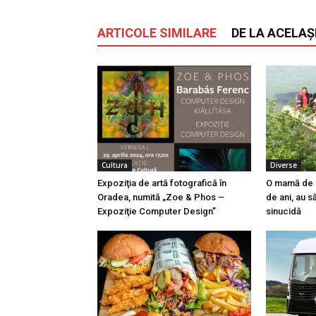
ARTICOLE SIMILARE
DE LA ACELAȘ
Cultura
Diverse
Expoziţia de artă fotografică în
O mamă de 78
Oradea, numită „Zoe & Phos –
de ani, au s
Expoziţie Computer Design”
sinucidă