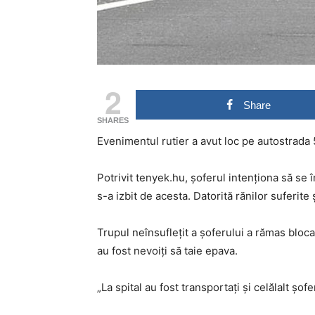
2
Share
SHARES
Evenimentul rutier a avut loc pe autostrada
Potrivit tenyek.hu, șoferul intenționa să se î
s-a izbit de acesta. Datorită rănilor suferite ș
Trupul neînsuflețit a șoferului a rămas blocat
au fost nevoiți să taie epava.
„La spital au fost transportați și celălalt șof