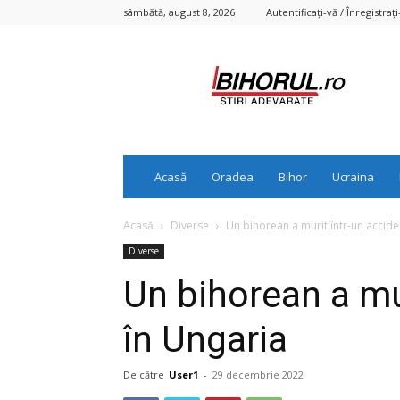
sâmbătă, august 8, 2026
Autentificați-vă / Înregistrați
Bihorul.ro
Acasă
Oradea
Bihor
Ucraina
Acasă
Diverse
Un bihorean a murit într-un accide
Diverse
Un bihorean a mu
în Ungaria
De către
User1
-
29 decembrie 2022