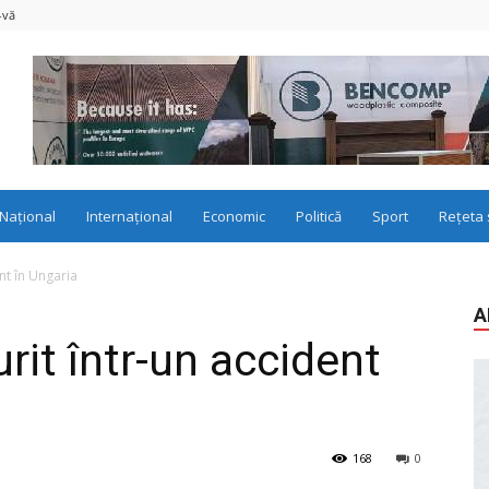
-vă
Național
Internațional
Economic
Politică
Sport
Rețeta 
nt în Ungaria
A
rit într-un accident
168
0