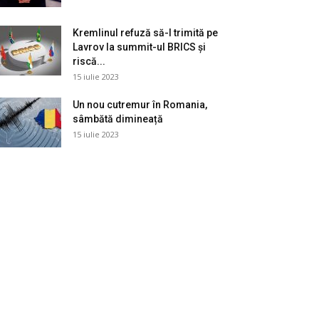
Kremlinul refuză să-l trimită pe
Lavrov la summit-ul BRICS și
riscă...
15 iulie 2023
Un nou cutremur în Romania,
sâmbătă dimineață
15 iulie 2023