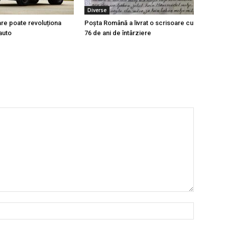
Diverse
re poate revoluționa
Poșta Română a livrat o scrisoare cu
auto
76 de ani de întârziere