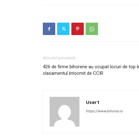
Articolul precedent
426 de firme bihorene au ocupat locuri de top î
clasamentul întocmit de CCIR
User1
https://www.bihorul.ro