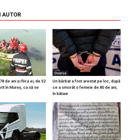
I AUTOR
Diverse
 de ani și fiica ei, de 52
Un bărbat a fost arestat pe loc, după
ărit în Mureș, ca să se
ce a omorât o femeie de 80 de ani,
în bătaie