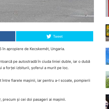
Tweet
 5 în apropiere de Kecskemét, Ungaria.
ntoarcă pe autostradă în ciuda liniei duble, iar o dubă
i a forței izbiturii, șoferul a murit pe loc.
 între fiarele mașinii, iar pentru a-l scoate, pompierii
er, precum și cei doi pasageri ai mașinii.