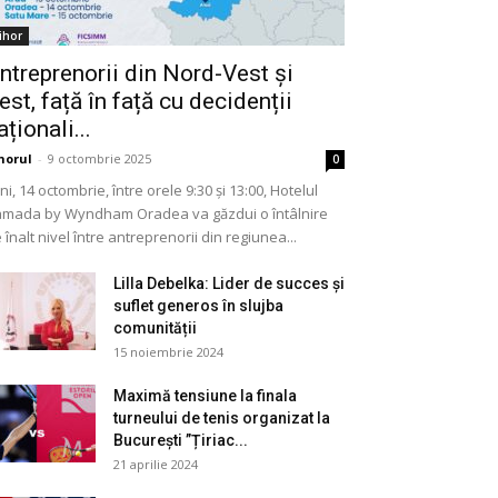
ihor
ntreprenorii din Nord-Vest și
est, față în față cu decidenții
aționali...
horul
-
9 octombrie 2025
0
ni, 14 octombrie, între orele 9:30 și 13:00, Hotelul
mada by Wyndham Oradea va găzdui o întâlnire
 înalt nivel între antreprenorii din regiunea...
Lilla Debelka: Lider de succes și
suflet generos în slujba
comunității
15 noiembrie 2024
Maximă tensiune la finala
turneului de tenis organizat la
București ”Țiriac...
21 aprilie 2024