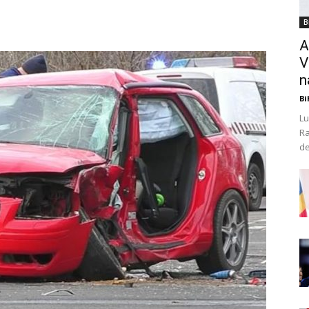
B
A
V
n
Bi
Lu
Ra
de