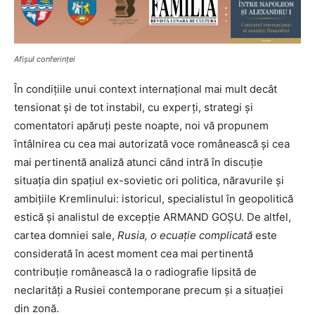
Afișul conferinței
În condițiile unui context internațional mai mult decât
tensionat și de tot instabil, cu experți, strategi și
comentatori apăruți peste noapte, noi vă propunem
întâlnirea cu cea mai autorizată voce românească și cea
mai pertinentă analiză atunci când intră în discuție
situația din spațiul ex-sovietic ori politica, năravurile și
ambițiile Kremlinului: istoricul, specialistul în geopolitică
estică și analistul de excepție ARMAND GOȘU. De altfel,
cartea domniei sale,
Rusia, o ecuație complicată
este
considerată în acest moment cea mai pertinentă
contribuție românească la o radiografie lipsită de
neclarități a Rusiei contemporane precum și a situației
din zonă.