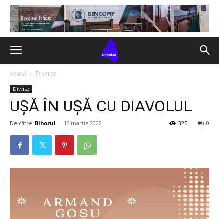
Acasă
Diverse
Diverse
UȘĂ ÎN UȘĂ CU DIAVOLUL
De către
Bihorul
-
16 martie 2022
325
0