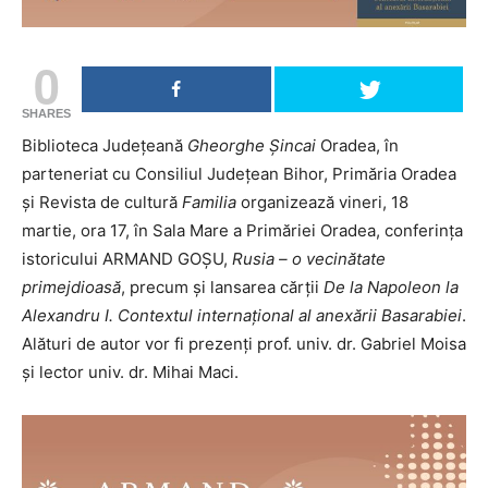
0
SHARES
Biblioteca Județeană
Gheorghe Șincai
Oradea, în
parteneriat cu Consiliul Județean Bihor, Primăria Oradea
și Revista de cultură
Familia
organizează vineri, 18
martie, ora 17, în Sala Mare a Primăriei Oradea, conferința
istoricului ARMAND GOȘU,
Rusia – o vecinătate
primejdioasă
, precum și lansarea cărții
De la Napoleon la
Alexandru I. Contextul internațional al anexării Basarabiei
.
Alături de autor vor fi prezenți prof. univ. dr. Gabriel Moisa
și lector univ. dr. Mihai Maci.