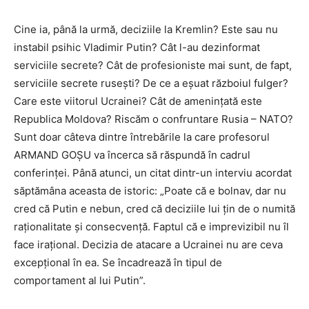
Cine ia, până la urmă, deciziile la Kremlin? Este sau nu
instabil psihic Vladimir Putin? Cât l-au dezinformat
serviciile secrete? Cât de profesioniste mai sunt, de fapt,
serviciile secrete rusești? De ce a eșuat războiul fulger?
Care este viitorul Ucrainei? Cât de amenințată este
Republica Moldova? Riscăm o confruntare Rusia – NATO?
Sunt doar câteva dintre întrebările la care profesorul
ARMAND GOȘU va încerca să răspundă în cadrul
conferinței. Până atunci, un citat dintr-un interviu acordat
săptămâna aceasta de istoric: „Poate că e bolnav, dar nu
cred că Putin e nebun, cred că deciziile lui țin de o numită
raționalitate și consecvență. Faptul că e imprevizibil nu îl
face irațional. Decizia de atacare a Ucrainei nu are ceva
excepțional în ea. Se încadrează în tipul de
comportament al lui Putin”.