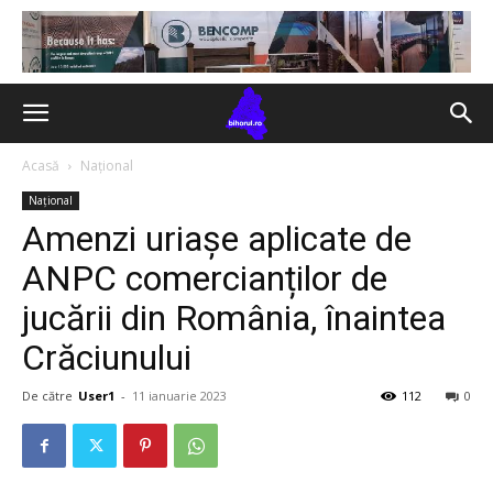
Acasă
Național
Național
Amenzi uriașe aplicate de
ANPC comercianților de
jucării din România, înaintea
Crăciunului
De către
User1
-
11 ianuarie 2023
112
0