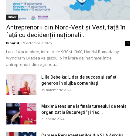
Bihor
Antreprenorii din Nord-Vest și Vest, față în
față cu decidenții naționali...
Bihorul
-
9 octombrie 2025
0
Luni, 14 octombrie, între orele 9:30 și 13:00, Hotelul Ramada by
Wyndham Oradea va găzdui o întâlnire de înalt nivel între
antreprenorii din regiunea...
Lilla Debelka: Lider de succes și suflet
generos în slujba comunității
15 noiembrie 2024
Maximă tensiune la finala turneului de tenis
organizat la București ”Țiriac...
21 aprilie 2024
Camera Reprezentanților din SUA Aprobă