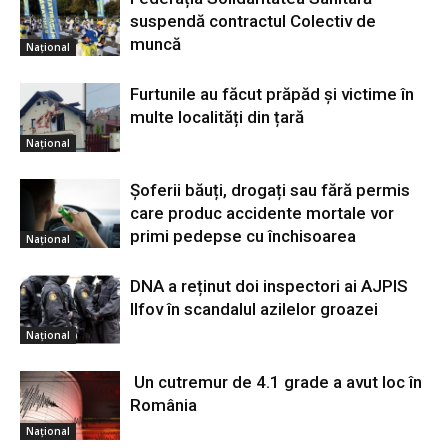
suspendă contractul Colectiv de
muncă
Național
Furtunile au făcut prăpăd și victime în
multe localități din țară
Național
Șoferii băuți, drogați sau fără permis
care produc accidente mortale vor
primi pedepse cu închisoarea
Național
DNA a reținut doi inspectori ai AJPIS
Ilfov în scandalul azilelor groazei
Național
Un cutremur de 4.1 grade a avut loc în
România
Național