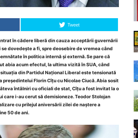
Tweet
intrat în cădere liberă din cauza acceptării guvernării
ui se dovedește a fi, spre deosebire de vremea când
semnătate în politica internă și externă. Se pare că
ut abia acum efectul, la ultima vizită în SUA, când
situația din Partidul Național Liberal este tensionată
a președintelui Florin Cîțu cu Nicolae Ciucă. Abia sosit
eva întâlniri cu oficiali de stat, Cîțu a fost invitat la o
lui care i-au cerut să demisioneze. Teodor Stolojan
zare cu prilejul aniversării zilei de naștere a
ine 50 de ani.