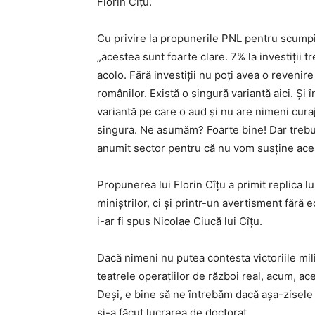
Florin Cîțu.
Cu privire la propunerile PNL pentru scumpir
„acestea sunt foarte clare. 7% la investiții t
acolo. Fără investiții nu poți avea o reveni
românilor. Există o singură variantă aici. Și 
variantă pe care o aud și nu are nimeni curaj
singura. Ne asumăm? Foarte bine! Dar trebuie 
anumit sector pentru că nu vom susține aces
Propunerea lui Florin Cîțu a primit replica l
miniștrilor, ci și printr-un avertisment fără 
i-ar fi spus Nicolae Ciucă lui Cîțu.
Dacă nimeni nu putea contesta victoriile mili
teatrele operațiilor de război real, acum, ace
Deși, e bine să ne întrebăm dacă așa-zisele v
și-a făcut lucrarea de doctorat…