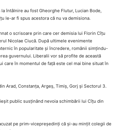
ă la întâlnire au fost Gheorghe Flutur, Lucian Bode,
țu le-ar fi spus acestora că nu va demisiona.
nat o scrisoare prin care cer demisia lui Florin Cîțu
mierul Nicolae Ciucă. După ultimele evenimente
ternic în popularitate și încredere, românii simțindu-
rea guvernului. Liberalii vor să profite de această
lui care în momentul de față este cel mai bine situat în
 din Arad, Constanța, Argeș, Timiș, Gorj și Sectorul 3.
u ieșit public susținând nevoia schimbării lui Cîțu din
fi acuzat pe prim-vicepreședinți că și-au mințit colegii de