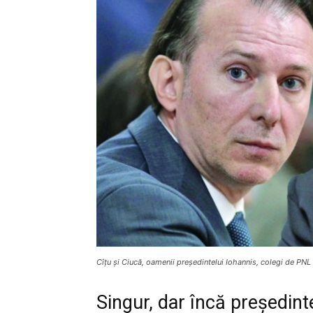
Cîțu și Ciucă, oamenii președintelui Iohannis, colegi de PNL 
Singur, dar încă președint