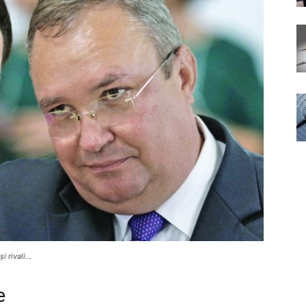
și rivali…
e