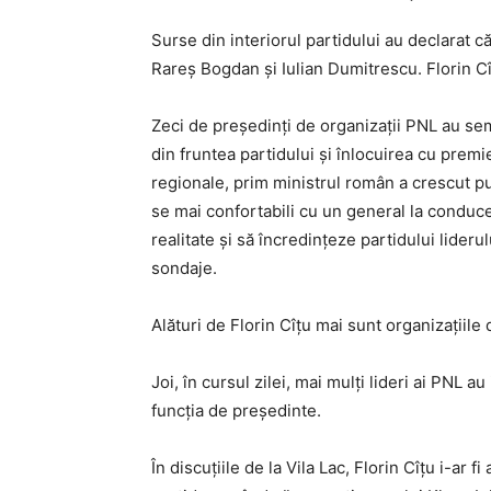
Surse din interiorul partidului au declarat c
Rareș Bogdan și Iulian Dumitrescu. Florin Cî
Zeci de președinți de organizații PNL au sem
din fruntea partidului și înlocuirea cu pre
regionale, prim ministrul român a crescut pu
se mai confortabili cu un general la conduce
realitate și să încredințeze partidului lideru
sondaje.
Alături de Florin Cîțu mai sunt organizațiile
Joi, în cursul zilei, mai mulți lideri ai PNL a
funcția de președinte.
În discuțiile de la Vila Lac, Florin Cîțu i-ar 