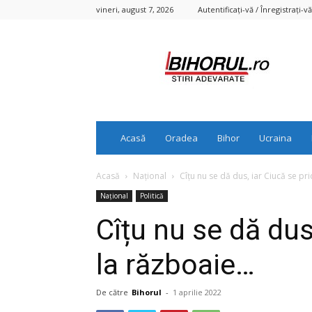
vineri, august 7, 2026
Autentificați-vă / Înregistrați-vă
Bihorul.ro
Acasă
Oradea
Bihor
Ucraina
Acasă
Național
Cîțu nu se dă dus, iar Ciucă se p
Național
Politică
Cîțu nu se dă dus
la războaie…
De către
Bihorul
-
1 aprilie 2022