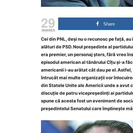
29
Share
SHARES
Cei din PNL, deși nu o recunosc pe față, au 
alături de PSD. Noul președinte al partidul
era premier, un personaj șters, fără vreo în
episodul american al tânărului Cîțu și-a făc
americanii i-au arătat cât dau pe el. Astfel,
întrucât mai multe organizații vor înlocuire
din Statele Unite ale Americii unde a avut cât
discuție de patru vicepreședinți ai partidu
spune că acesta fost un eveniment de sociali
președintelui Senatului care împlinește mâ