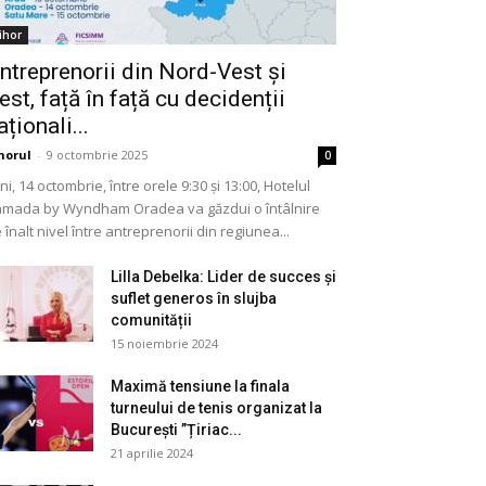
ihor
ntreprenorii din Nord-Vest și
est, față în față cu decidenții
aționali...
horul
-
9 octombrie 2025
0
ni, 14 octombrie, între orele 9:30 și 13:00, Hotelul
mada by Wyndham Oradea va găzdui o întâlnire
 înalt nivel între antreprenorii din regiunea...
Lilla Debelka: Lider de succes și
suflet generos în slujba
comunității
15 noiembrie 2024
Maximă tensiune la finala
turneului de tenis organizat la
București ”Țiriac...
21 aprilie 2024