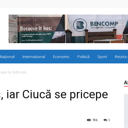
Național
Internațional
Economic
Politică
Sport
Rețeta 
ricepe la războaie…
A
, iar Ciucă se pricepe
706
0