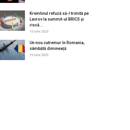
Kremlinul refuză să-l trimită pe
Lavrov la summit-ul BRICS și
riscă...
15 iulie 2023
Un nou cutremur în Romania,
sâmbătă dimineață
15 iulie 2023