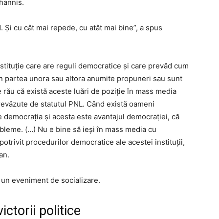
hannis.
. Şi cu cât mai repede, cu atât mai bine”, a spus
instituţie care are reguli democratice şi care prevăd cum
in partea unora sau altora anumite propuneri sau sunt
e rău că există aceste luări de poziţie în mass media
prevăzute de statutul PNL. Când există oameni
e democraţia şi acesta este avantajul democraţiei, că
obleme. (…) Nu e bine să ieşi în mass media cu
rivit procedurilor democratice ale acestei instituţii,
an.
la un eveniment de socializare.
ictorii politice