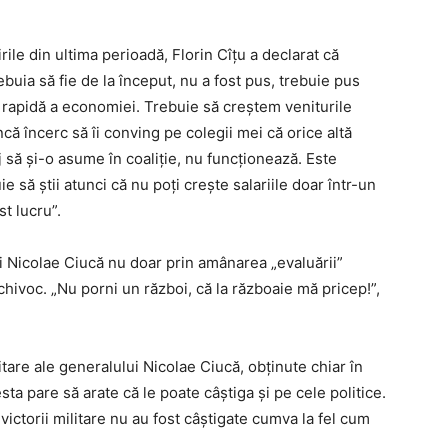
ile din ultima perioadă, Florin Cîțu a declarat că
rebuia să fie de la început, nu a fost pus, trebuie pus
re rapidă a economiei. Trebuie să creștem veniturile
încă încerc să îi conving pe colegii mei că orice altă
 să și-o asume în coaliție, nu funcționează. Este
să știi atunci că nu poți crește salariile doar într-un
t lucru”.
ui Nicolae Ciucă nu doar prin amânarea „evaluării”
echivoc. „Nu porni un război, că la războaie mă pricep!”,
tare ale generalului Nicolae Ciucă, obținute chiar în
sta pare să arate că le poate câștiga și pe cele politice.
ictorii militare nu au fost câștigate cumva la fel cum