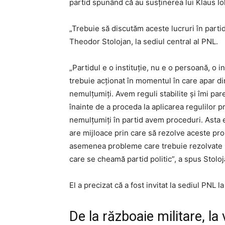
partid spunând că au susținerea lui Klaus Io
„Trebuie să discutăm aceste lucruri în partid
Theodor Stolojan, la sediul central al PNL.
„Partidul e o instituţie, nu e o persoană, o 
trebuie acţionat în momentul în care apar d
nemulţumiţi. Avem reguli stabilite şi îmi par
înainte de a proceda la aplicarea regulilor 
nemulţumiţi în partid avem proceduri. Asta 
are mijloace prin care să rezolve aceste pr
asemenea probleme care trebuie rezolvate pot
care se cheamă partid politic”, a spus Stoloj
El a precizat că a fost invitat la sediul PNL 
De la războaie militare, la v