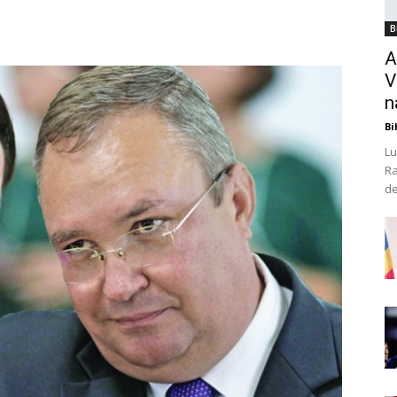
B
A
V
n
Bi
Lu
Ra
de