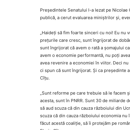
Președintele Senatului l-a lezat pe Nicolae 
publică, a cerut evaluarea miniștrilor și, ev
„Haideți să fim foarte sinceri cu noi! Eu nu
prețurile care cresc, sunt îngrijorat de dobâ
sunt îngrijorat că avem o rată a șomajului ca
avem o economie performantă, nu poți avea nici
avea revenire a economiei în viitor. Deci nu
ci spun că sunt îngrijorat. Și ca președinte a
Cîțu.
„Sunt reforme pe care trebuie să le facem ș
acesta, sunt în PNRR. Sunt 30 de miliarde d
să aud scuza că din cauza războiului din Uc
scuza că din cauza războiului economia nu îș
făcut acestă coaliție, să îi protejăm pe rom