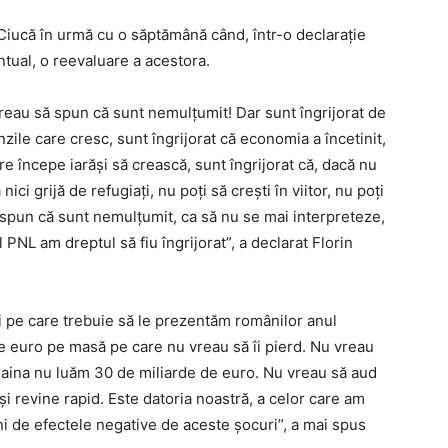
Ciucă în urmă cu o săptămână când, într-o declarație
entual, o reevaluare a acestora.
 vreau să spun că sunt nemulțumit! Dar sunt îngrijorat de
nzile care cresc, sunt îngrijorat că economia a încetinit,
re începe iarăși să crească, sunt îngrijorat că, dacă nu
 grijă de refugiați, nu poți să crești în viitor, nu poți
 spun că sunt nemulțumit, ca să nu se mai interpreteze,
l PNL am dreptul să fiu îngrijorat”, a declarat Florin
i pe care trebuie să le prezentăm românilor anul
e euro pe masă pe care nu vreau să îi pierd. Nu vreau
raina nu luăm 30 de miliarde de euro. Nu vreau să aud
i revine rapid. Este datoria noastră, a celor care am
âni de efectele negative de aceste șocuri”, a mai spus