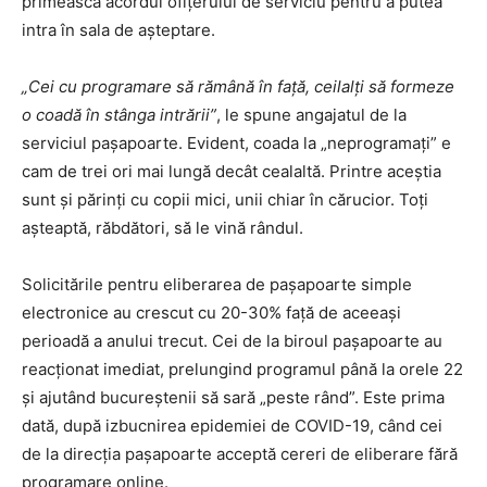
primească acordul ofițerului de serviciu pentru a putea
intra în sala de așteptare.
„Cei cu programare să rămână în față, ceilalți să formeze
o coadă în stânga intrării”
, le spune angajatul de la
serviciul pașapoarte. Evident, coada la „neprogramați” e
cam de trei ori mai lungă decât cealaltă. Printre aceștia
sunt și părinți cu copii mici, unii chiar în cărucior. Toți
așteaptă, răbdători, să le vină rândul.
Solicitările pentru eliberarea de pașapoarte simple
electronice au crescut cu 20-30% față de aceeași
perioadă a anului trecut. Cei de la biroul pașapoarte au
reacționat imediat, prelungind programul până la orele 22
și ajutând bucureștenii să sară „peste rând”. Este prima
dată, după izbucnirea epidemiei de COVID-19, când cei
de la direcția pașapoarte acceptă cereri de eliberare fără
programare online.