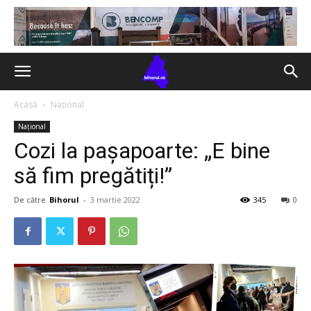
Acasă
Național
Național
Cozi la pașapoarte: „E bine
să fim pregătiți!”
De către
Bihorul
-
3 martie 2022
345
0