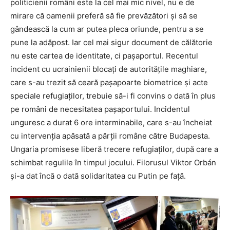
politicienii români este la cel mai mic nivel, nu e de
mirare că oamenii preferă să fie prevăzători și să se
gândească la cum ar putea pleca oriunde, pentru a se
pune la adăpost. Iar cel mai sigur document de călătorie
nu este cartea de identitate, ci pașaportul. Recentul
incident cu ucrainienii blocați de autoritățile maghiare,
care s-au trezit să ceară pașapoarte biometrice și acte
speciale refugiaților, trebuie să-i fi convins o dată în plus
pe români de necesitatea pașaportului. Incidentul
unguresc a durat 6 ore interminabile, care s-au încheiat
cu intervenția apăsată a părții române către Budapesta.
Ungaria promisese liberă trecere refugiaților, după care a
schimbat regulile în timpul jocului. Filorusul Viktor Orbán
și-a dat încă o dată solidaritatea cu Putin pe față.