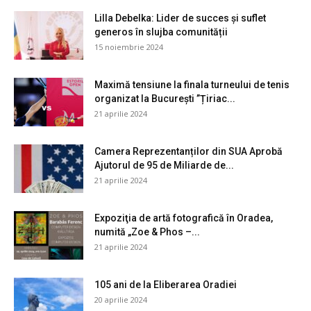
Lilla Debelka: Lider de succes și suflet
generos în slujba comunității
15 noiembrie 2024
Maximă tensiune la finala turneului de tenis
organizat la București ”Țiriac...
21 aprilie 2024
Camera Reprezentanților din SUA Aprobă
Ajutorul de 95 de Miliarde de...
21 aprilie 2024
Expoziţia de artă fotografică în Oradea,
numită „Zoe & Phos –...
21 aprilie 2024
105 ani de la Eliberarea Oradiei
20 aprilie 2024