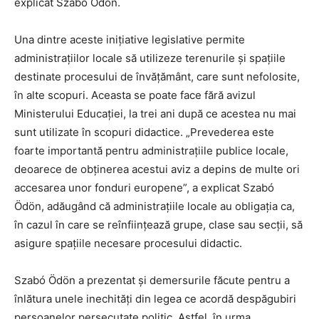
explicat Szabó Ödön.
Una dintre aceste inițiative legislative permite
administrațiilor locale să utilizeze terenurile și spațiile
destinate procesului de învățământ, care sunt nefolosite,
în alte scopuri. Aceasta se poate face fără avizul
Ministerului Educației, la trei ani după ce acestea nu mai
sunt utilizate în scopuri didactice. „Prevederea este
foarte importantă pentru administrațiile publice locale,
deoarece de obținerea acestui aviz a depins de multe ori
accesarea unor fonduri europene”, a explicat Szabó
Ödön, adăugând că administrațiile locale au obligația ca,
în cazul în care se reînființează grupe, clase sau secții, să
asigure spațiile necesare procesului didactic.
Szabó Ödön a prezentat și demersurile făcute pentru a
înlătura unele inechități din legea ce acordă despăgubiri
persoanelor persecutate politic. Astfel, în urma