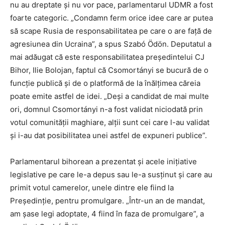
nu au dreptate și nu vor pace, parlamentarul UDMR a fost
foarte categoric. „Condamn ferm orice idee care ar putea
să scape Rusia de responsabilitatea pe care o are față de
agresiunea din Ucraina”, a spus Szabó Ödön. Deputatul a
mai adăugat că este responsabilitatea președintelui CJ
Bihor, Ilie Bolojan, faptul că Csomortányi se bucură de o
funcție publică și de o platformă de la înălțimea căreia
poate emite astfel de idei. „Deși a candidat de mai multe
ori, domnul Csomortányi n-a fost validat niciodată prin
votul comunității maghiare, alții sunt cei care l-au validat
și i-au dat posibilitatea unei astfel de expuneri publice”.
Parlamentarul bihorean a prezentat și acele inițiative
legislative pe care le-a depus sau le-a susținut și care au
primit votul camerelor, unele dintre ele fiind la
Președinție, pentru promulgare. „Într-un an de mandat,
am șase legi adoptate, 4 fiind în faza de promulgare”, a