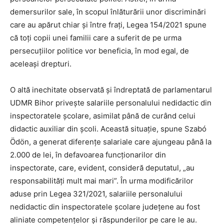
demersurilor sale, în scopul înlăturării unor discriminări
care au apărut chiar și între frați, Legea 154/2021 spune
că toți copii unei familii care a suferit de pe urma
persecuțiilor politice vor beneficia, în mod egal, de
aceleași drepturi.
O altă inechitate observată și îndreptată de parlamentarul
UDMR Bihor privește salariile personalului nedidactic din
inspectoratele școlare, asimilat până de curând celui
didactic auxiliar din școli. Această situație, spune Szabó
Ödön, a generat diferențe salariale care ajungeau până la
2.000 de lei, în defavoarea funcționarilor din
inspectorate, care, evident, consideră deputatul, „au
responsabilități mult mai mari”. În urma modificărilor
aduse prin Legea 321/2021, salariile personalului
nedidactic din inspectoratele școlare județene au fost
aliniate competențelor și răspunderilor pe care le au.