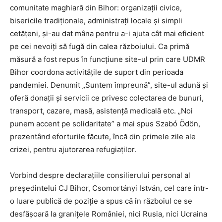
comunitate maghiară din Bihor: organizații civice,
bisericile tradiționale, administrați locale și simpli
cetățeni, și-au dat mâna pentru a-i ajuta cât mai eficient
pe cei nevoiți să fugă din calea războiului. Ca primă
măsură a fost repus în funcțiune site-ul prin care UDMR
Bihor coordona activitățile de suport din perioada
pandemiei. Denumit „Suntem împreună”, site-ul adună și
oferă donații și servicii ce privesc colectarea de bunuri,
transport, cazare, masă, asistență medicală etc. „Noi
punem accent pe solidaritate” a mai spus Szabó Ödön,
prezentând eforturile făcute, încă din primele zile ale
crizei, pentru ajutorarea refugiaților.
Vorbind despre declarațiile consilierului personal al
președintelui CJ Bihor, Csomortányi István, cel care într-
o luare publică de poziție a spus că în războiul ce se
desfășoară la granițele României, nici Rusia, nici Ucraina