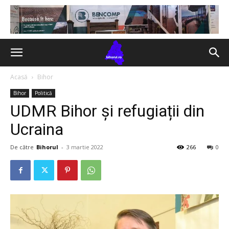
Acasă
Bihor
Bihor
Politică
UDMR Bihor și refugiații din
Ucraina
De către
Bihorul
-
3 martie 2022
266
0