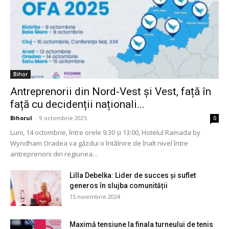
Bihor
Antreprenorii din Nord-Vest și Vest, față în
față cu decidenții naționali...
Bihorul
-
9 octombrie 2025
0
Luni, 14 octombrie, între orele 9:30 și 13:00, Hotelul Ramada by
Wyndham Oradea va găzdui o întâlnire de înalt nivel între
antreprenorii din regiunea...
Lilla Debelka: Lider de succes și suflet
generos în slujba comunității
15 noiembrie 2024
Maximă tensiune la finala turneului de tenis