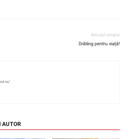
Articolul următor
Dribling pentru viață!
ul.ro/
I AUTOR