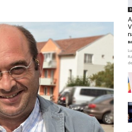
B
A
V
n
Bi
Lu
Ra
de