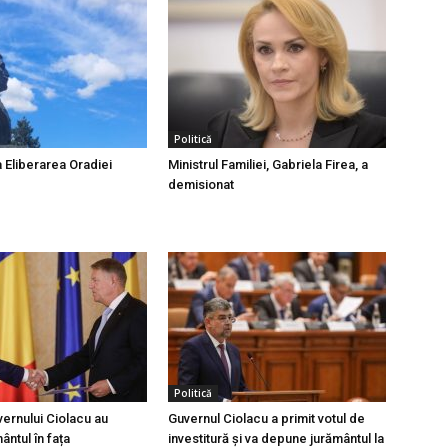
Politică
a Eliberarea Oradiei
Ministrul Familiei, Gabriela Firea, a
demisionat
Politică
ernului Ciolacu au
Guvernul Ciolacu a primit votul de
ntul în fața
investitură și va depune jurământul la