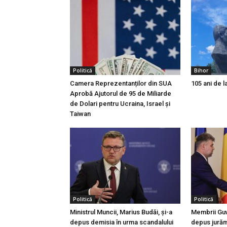
Politică
Bihor
Camera Reprezentanților din SUA
105 ani de l
Aprobă Ajutorul de 95 de Miliarde
de Dolari pentru Ucraina, Israel și
Taiwan
Politică
Politică
Ministrul Muncii, Marius Budăi, şi-a
Membrii Guv
depus demisia în urma scandalului
depus jurămâ