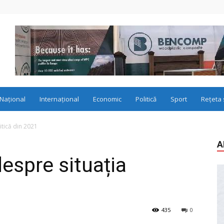
Național
Internațional
Economic
Politică
Sport
Rețeta 
tică din 2021
A
espre situația
435
0