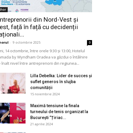
ihor
ntreprenorii din Nord-Vest și
est, față în față cu decidenții
aționali...
horul
-
9 octombrie 2025
0
ni, 14 octombrie, între orele 9:30 și 13:00, Hotelul
mada by Wyndham Oradea va găzdui o întâlnire
 înalt nivel între antreprenorii din regiunea...
Lilla Debelka: Lider de succes și
suflet generos în slujba
comunității
15 noiembrie 2024
Maximă tensiune la finala
turneului de tenis organizat la
București ”Țiriac...
21 aprilie 2024