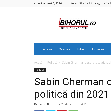
vineri, august 7, 2026
Autentificați-vă / Înregistrați-vă
Bihorul.ro
Acasă
Oradea
Bihor
Ucraina
Acasă
Politică
Sabin Gherman despre situația poli
Politică
Sabin Gherman d
politică din 2021
De către
Bihorul
-
28 decembrie 2021