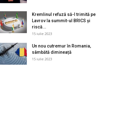
Kremlinul refuză să-l trimită pe
Lavrov la summit-ul BRICS și
riscă...
15 iulie 2023
Un nou cutremur în Romania,
sâmbătă dimineață
15 iulie 2023