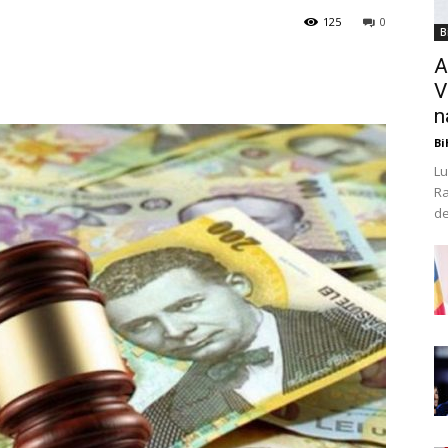
125
0
B
A
V
n
Bi
Lu
Ra
de