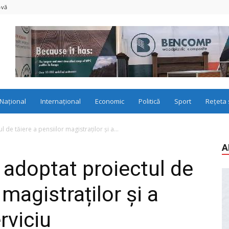
-vă
Național
Internațional
Economic
Politică
Sport
Rețeta 
de tăiere a pensiilor magistraților și a...
A
 adoptat proiectul de
 magistraților și a
rviciu