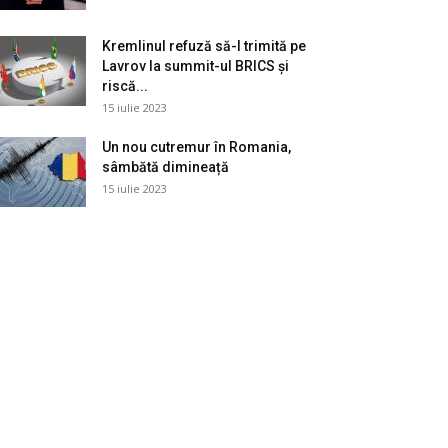
Kremlinul refuză să-l trimită pe
Lavrov la summit-ul BRICS și
riscă...
15 iulie 2023
Un nou cutremur în Romania,
sâmbătă dimineață
15 iulie 2023