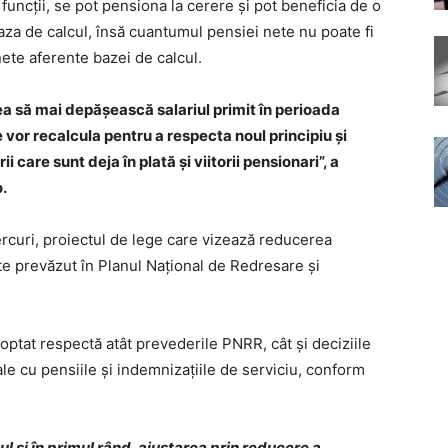
funcţii, se pot pensiona la cerere şi pot beneficia de o
za de calcul, însă cuantumul pensiei nete nu poate fi
ete aferente bazei de calcul.
tea să mai depăşească salariul primit în perioada
se vor recalcula pentru a respecta noul principiu şi
i care sunt deja în plată şi viitorii pensionari”, a
.
ercuri, proiectul de lege care vizează reducerea
ste prevăzut în Planul Naţional de Redresare şi
optat respectă atât prevederile PNRR, cât şi deciziile
le cu pensiile şi indemnizaţiile de serviciu, conform
ul şi în primul rând, ajustarea prin reducere a