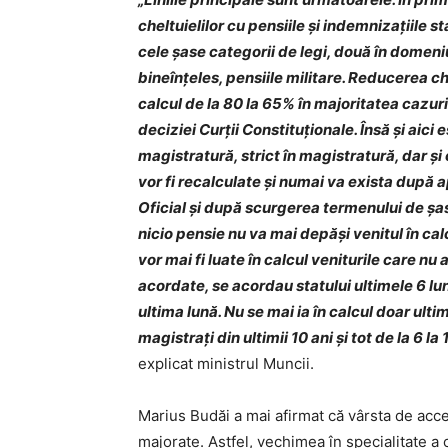
cheltuielilor cu pensiile şi indemnizaţiile st
cele şase categorii de legi, două în domeniul
bineînţeles, pensiile militare. Reducerea ch
calcul de la 80 la 65% în majoritatea cazur
deciziei Curţii Constituţionale. Însă şi aic
magistratură, strict în magistratură, dar şi 
vor fi recalculate şi numai va exista după a
Oficial şi după scurgerea termenului de şas
nicio pensie nu va mai depăşi venitul în cal
vor mai fi luate în calcul veniturile care n
acordate, se acordau statului ultimele 6 lun
ultima lună. Nu se mai ia în calcul doar ult
magistraţi din ultimii 10 ani şi tot de la 6 la 
explicat ministrul Muncii.
Marius Budăi a mai afirmat că vârsta de acce
majorate. Astfel, vechimea în specialitate a 