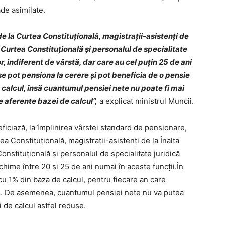
de asimilate.
 de la Curtea Constituţională, magistraţii-asistenţi de
la Curtea Constituţională şi personalul de specialitate
or, indiferent de vârstă, dar care au cel puţin 25 de ani
se pot pensiona la cerere şi pot beneficia de o pensie
calcul, însă cuantumul pensiei nete nu poate fi mai
 aferente bazei de calcul”,
a explicat ministrul Muncii.
ficiază, la împlinirea vârstei standard de pensionare,
tea Constituţională, magistraţii-asistenţi de la Înalta
Constituţională şi personalul de specialitate juridică
echime între 20 şi 25 de ani numai în aceste funcţii.În
cu 1% din baza de calcul, pentru fiecare an care
ni. De asemenea, cuantumul pensiei nete nu va putea
 de calcul astfel reduse.