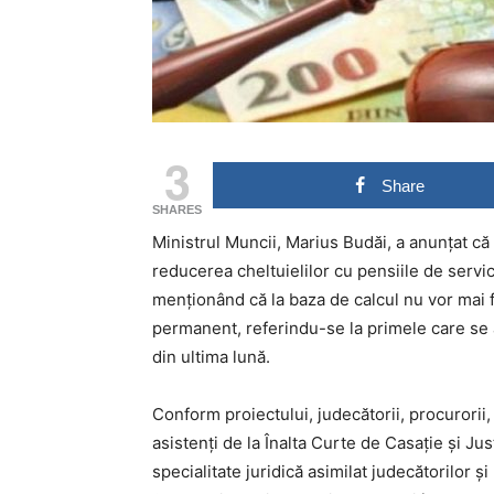
3
Share
SHARES
Ministrul Muncii, Marius Budăi, a anunţat c
reducerea cheltuielilor cu pensiile de servic
menţionând că la baza de calcul nu vor mai fi
permanent, referindu-se la primele care se a
din ultima lună.
Conform proiectului, judecătorii, procurorii,
asistenţi de la Înalta Curte de Casaţie şi Jus
specialitate juridică asimilat judecătorilor şi