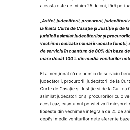
aceasta este de minim 25 de ani, fără perioa
„Astfel, judecătorii, procurorii, judecătorii
la Înalta Curte de Casaţie şi Justiţie şi de 
juridică asimilat judecătorilor şi procuroril
vechime realizată numai în aceste funcţii, 
de serviciu în cuantum de 80% din baza de 
mare decât 100% din media veniturilor nete
El a menţionat că de pensia de serviciu bene
judecătorii, procurorii, judecătorii de la Cur
Curte de Casaţie şi Justiţie şi de la Curtea 
asimilat judecătorilor şi procurorilor cu o v
acest caz, cuantumul pensiei va fi micşorat 
lipseşte din vechimea integrală de 25 de a
depăşi media veniturilor nete aferente bazei