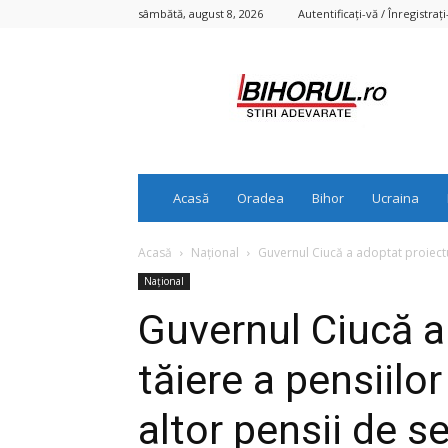
sâmbătă, august 8, 2026
Autentificați-vă / Înregistrați
Bihorul.ro
Acasă
Oradea
Bihor
Ucraina
Acasă
Național
Guvernul Ciucă a adoptat proiectul 
Național
Guvernul Ciucă a
tăiere a pensiilor
altor pensii de se