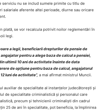
e serviciu nu se includ sumele primite cu titlu de
ri salariale aferente altei perioade, diurne sau oricare
ent.
în plată, se vor recalcula potrivit noilor reglementări în
oii legi.
goare a legii, beneficiarii drepturilor de pensie de
a angajator pentru a alege baza de calcul a pensiei,
n ultimii 10 ani de activitate înainte de data
erere de opţiune pentru baza de calcul, angajatorul
12 luni de activitate”,
a mai afirmat ministrul Muncii.
 auxiliar de specialitate al instanţelor judecătoreşti şi
l de specialitate criminalistică şi personalul care
alistică, precum şi tehnicienii criminalişti din cadrul
in 25 de ani în specialitate, pot beneficia, la împlinirea