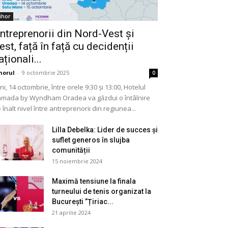
ihor
ntreprenorii din Nord-Vest și
est, față în față cu decidenții
aționali...
horul
-
9 octombrie 2025
0
ni, 14 octombrie, între orele 9:30 și 13:00, Hotelul
mada by Wyndham Oradea va găzdui o întâlnire
 înalt nivel între antreprenorii din regiunea...
Lilla Debelka: Lider de succes și
suflet generos în slujba
comunității
15 noiembrie 2024
Maximă tensiune la finala
turneului de tenis organizat la
București ”Țiriac...
21 aprilie 2024