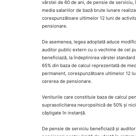
vârstei de 60 de ani, de pensie de serviciu
media salariilor de bază brute lunare realiz
corespunzătoare ultimelor 12 luni de activit
pensionare.
De asemenea, legea adoptată aduce modificăr
auditor public extern cu o vechime de cel pu
beneficiază, la îndeplinirea vârstei standar
65% din baza de calcul reprezentată de media
permanent, corespunzătoare ultimelor 12 luni
cererea de pensionare.
Veniturile care constituie baza de calcul pen
suprasolicitarea neuropsihică de 50% şi nici
câştigate în instanţă.
De pensie de serviciu beneficiază şi auditorii 