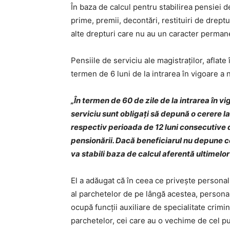
În baza de calcul pentru stabilirea pensiei d
prime, premii, decontări, restituiri de dreptu
alte drepturi care nu au un caracter perman
Pensiile de serviciu ale magistraţilor, aflate 
termen de 6 luni de la intrarea în vigoare a n
„În termen de 60 de zile de la intrarea în vi
serviciu sunt obligaţi să depună o cerere l
respectiv perioada de 12 luni consecutive di
pensionării. Dacă beneficiarul nu depune c
va stabili baza de calcul aferentă ultimelor 
El a adăugat că în ceea ce priveşte personalul
al parchetelor de pe lângă acestea, personalu
ocupă funcţii auxiliare de specialitate crimin
parchetelor, cei care au o vechime de cel puţ