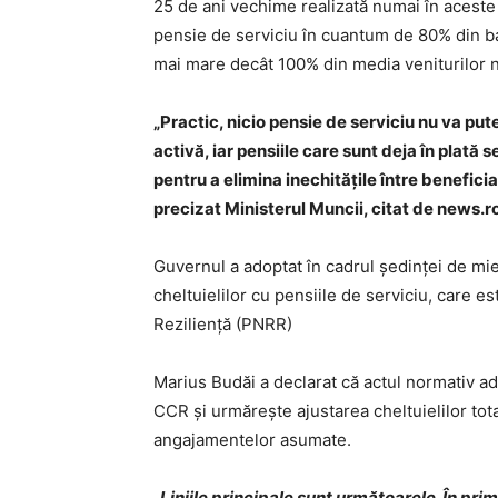
25 de ani vechime realizată numai în aceste 
pensie de serviciu în cuantum de 80% din ba
mai mare decât 100% din media veniturilor n
„Practic, nicio pensie de serviciu nu va pu
activă, iar pensiile care sunt deja în plată 
pentru a elimina inechităţile între beneficiari
precizat Ministerul Muncii, citat de news.ro
Guvernul a adoptat în cadrul şedinţei de mi
cheltuielilor cu pensiile de serviciu, care e
Rezilienţă (PNRR)
Marius Budăi a declarat că actul normativ ad
CCR şi urmăreşte ajustarea cheltuielilor tota
angajamentelor asumate.
„Liniile principale sunt următoarele. În prim