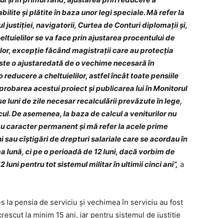
abilite şi plătite în baza unor legi speciale. Mă refer la
 justiţiei, navigatorii, Curtea de Conturi diplomaţii şi,
eltuielilor se va face prin ajustarea procentului de
ilor, excepţie făcând magistraţii care au protecţia
i este o ajustaredată de o vechime necesară în
o reducere a cheltuielilor, astfel încât toate pensiile
probarea acestui proiect şi publicarea lui în Monitorul
e luni de zile necesar recalculării prevăzute în lege,
cul. De asemenea, la baza de calcul a veniturilor nu
u au caracter permanent şi mă refer la acele prime
i sau cîştigări de drepturi salariale care se acordau în
ima lună, ci pe o perioadă de 12 luni, dacă vorbim de
12 luni pentru tot sistemul militar în ultimii cinci ani”,
a
s la pensia de serviciu şi vechimea în serviciu au fost
crescut la minim 15 ani, iar pentru sistemul de justiţie