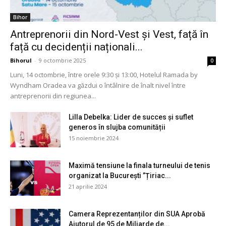
Bihor
Antreprenorii din Nord-Vest și Vest, față în
față cu decidenții naționali...
Bihorul
-
9 octombrie 2025
0
Luni, 14 octombrie, între orele 9:30 și 13:00, Hotelul Ramada by
Wyndham Oradea va găzdui o întâlnire de înalt nivel între
antreprenorii din regiunea...
Lilla Debelka: Lider de succes și suflet
generos în slujba comunității
15 noiembrie 2024
Maximă tensiune la finala turneului de tenis
organizat la București ”Țiriac...
21 aprilie 2024
Camera Reprezentanților din SUA Aprobă
Ajutorul de 95 de Miliarde de...