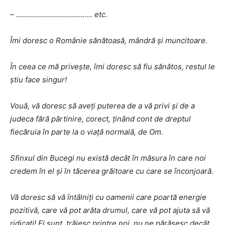
– ……………………………….. etc.
Îmi doresc o Românie sănătoasă, mândră și muncitoare.
În ceea ce mă privește, îmi doresc să fiu sănătos, restul le
știu face singur!
Vouă, vă doresc să aveți puterea de a vă privi și de a
judeca fără părtinire, corect, ținând cont de dreptul
fiecăruia în parte la o viață normală, de Om.
Sfinxul din Bucegi nu există decât în măsura în care noi
credem în el și în tăcerea grăitoare cu care se înconjoară.
Vă doresc să vă întâlniți cu oamenii care poartă energie
pozitivă, care vă pot arăta drumul, care vă pot ajuta să vă
ridicați! Ei sunt, trăiesc printre noi, nu ne părăsesc decât