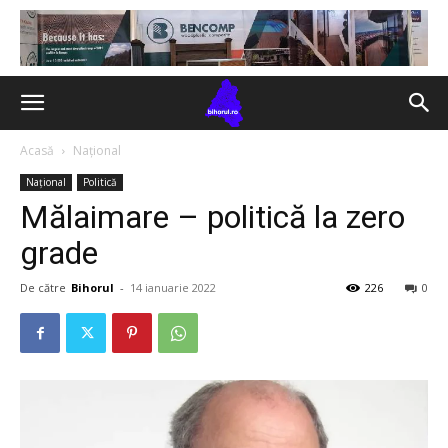
Acasă
Național
Național
Politică
Mălaimare – politică la zero
grade
De către
Bihorul
-
14 ianuarie 2022
226
0