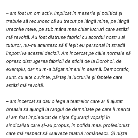
– am fost un om activ, implicat în meserie și politică și
trebuie să recunosc că au trecut pe lângă mine, pe lângă
urechile mele, pe sub mâna mea chiar lucruri care astăzi
mă revoltă. Au fost distruse fabrici cu acordul nostru al
tuturor, nu-mi amintesc să fi ieșit eu personal în stradă
împotriva acestei decizii. Am încercat pe căile normale să
opresc distrugerea fabricii de sticlă de la Dorohoi, de
exemplu, dar nu m-a băgat nimeni în seamă. Democratic,
sunt, cu alte cuvinte, părtaș la lucrurile și faptele care
astăzi mă revoltă.
– am încercat să dau o lege a teatrelor care ar fi ajutat
breasla să ajungă la rangul de demnitate pe care îl merită
și am fost împiedicat de niște figuranți vopsiți în
sindicaliști care și-au propus, în pofida mea, profesionist
care mă respect să «salveze teatrul românesc». Și niște