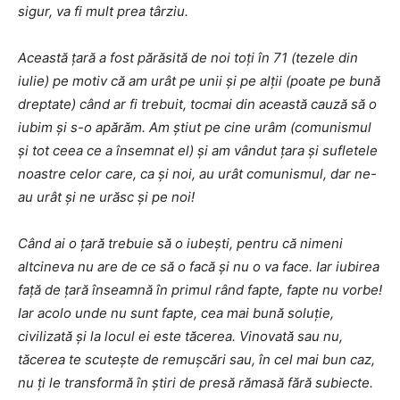
sigur, va fi mult prea târziu.
Această țară a fost părăsită de noi toți în 71 (tezele din
iulie) pe motiv că am urât pe unii și pe alții (poate pe bună
dreptate) când ar fi trebuit, tocmai din această cauză să o
iubim și s-o apărăm. Am știut pe cine urâm (comunismul
și tot ceea ce a însemnat el) și am vândut țara și sufletele
noastre celor care, ca și noi, au urât comunismul, dar ne-
au urât și ne urăsc și pe noi!
Când ai o țară trebuie să o iubești, pentru că nimeni
altcineva nu are de ce să o facă și nu o va face. Iar iubirea
față de țară înseamnă în primul rând fapte, fapte nu vorbe!
Iar acolo unde nu sunt fapte, cea mai bună soluție,
civilizată și la locul ei este tăcerea. Vinovată sau nu,
tăcerea te scutește de remușcări sau, în cel mai bun caz,
nu ți le transformă în știri de presă rămasă fără subiecte.