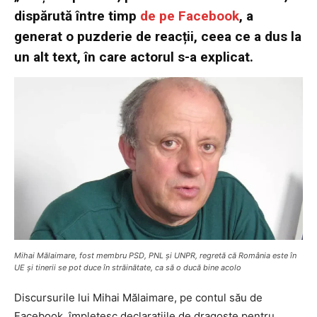
dispărută între timp
de pe Facebook
, a
generat o puzderie de reacții, ceea ce a dus la
un alt text, în care actorul s-a explicat.
Mihai Mălaimare, fost membru PSD, PNL și UNPR, regretă că România este în
UE și tinerii se pot duce în străinătate, ca să o ducă bine acolo
Discursurile lui Mihai Mălaimare, pe contul său de
Facebook, împletesc declarațiile de dragoste pentru