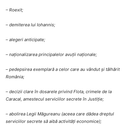
– Roexit;
– demiterea lui Iohannis;
– alegeri anticipate;
– naționalizarea principalelor avuții naționale;
– pedepsirea exemplară a celor care au vândut și tâlhărit
România;
– decizii clare în dosarele privind Flota, crimele de la
Caracal, amestecul serviciilor secrete în Justiție;
– abolirea Legii Măgureanu (aceea care dădea dreptul
serviciilor secrete să aibă activități economice);