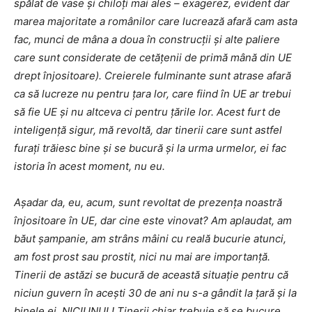
spălat de vase și chiloți mai ales – exagerez, evident dar
marea majoritate a românilor care lucrează afară cam asta
fac, munci de mâna a doua în construcții și alte paliere
care sunt considerate de cetățenii de primă mână din UE
drept înjositoare). Creierele fulminante sunt atrase afară
ca să lucreze nu pentru țara lor, care fiind în UE ar trebui
să fie UE și nu altceva ci pentru țările lor. Acest furt de
inteligență sigur, mă revoltă, dar tinerii care sunt astfel
furați trăiesc bine și se bucură și la urma urmelor, ei fac
istoria în acest moment, nu eu.
Așadar da, eu, acum, sunt revoltat de prezența noastră
înjositoare în UE, dar cine este vinovat? Am aplaudat, am
băut șampanie, am strâns mâini cu reală bucurie atunci,
am fost prost sau prostit, nici nu mai are importanță.
Tinerii de astăzi se bucură de această situație pentru că
niciun guvern în acești 30 de ani nu s-a gândit la țară și la
binele ei. NICIUNUL! Tinerii chiar trebuie să se bucure,