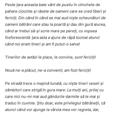
Peste țara aceasta bate vânt de pustiu în clinchete de
pahare ciocnite și râsete de oameni care se cred liberi și
fericiți. Din când în când se mai aud niște scheunături de
oameni bătrâni care stau la poartă și dau din gură aiurea,
când ar trebui să-și scrie mare pe pereți, cu vopsea
fosforescentă: țara asta a ajuns de râpă tocmai atunci
când noi eram tineri și am fi putut-o salva!
Tinerilor de astăzi le place, le convine, sunt fericiți!
Nouă ne-a plăcut, ne-a convenit, am fost fericiți!
Pe stradă trece o mașină tunată, cu niște tineri veseli și
zâmbitori care strigă în gura mare: La mulți ani, prilej cu
care nici nu-mi mai aud gândurile darmite să le mai și
traduc în cuvinte. Știu doar, este privilegiul bătrâneții, că
atunci când vor ajunge la vârsta mea vor regreta, dar,