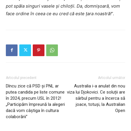
pot spăla singuri vasele și chiloții.
Da, domnișoară, vom
face ordine în ceea ce eu cred că este țara noastră!
”.
Articolul precedent
Articolul următor
Dîncu zice că PSD și PNL ar
Australia i-a anulat din nou
putea candida pe liste comune
viza lui Djokovici. Ce soluții are
în 2024, precum USL în 2012!
sârbul pentru a încerca să
„Participăm împreună la alegeri
joace, totuși, la Australian
dacă vom câștiga în cultura
Open
colaborării”