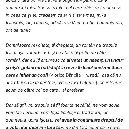
adică o țară umilită de niște oligofreni pentru care
dumneaei mi-a transmis mie, cel care trăiesc și muncesc
în ceea ce și eu credeam că ar fi și țara mea, mi-a
transmis, zic, «muie», adică m-a făcut cretin, comunistoid,
om de nimic.
Domnișoară revoltată, ai dreptate, un român nu trebuie
tratat așa oriunde ar fi și cu atât mai puțin de către
români, dar eu îți amintesc că
ai votat un neamț, un ungur
și niște golani cu batistuță la rever în locul unei românce
care a înfiat un copil
(Viorica Dăncilă – n. red.),
așa că nu
ar trebui sa te lamentezi, binele făcut atunci ți se întoarce
acum de către cei pe care i-ai preferat.
Dar să știi, nu trebuie să fii foarte necăjită, ne vom scula,
vom face ordine, vom lega ticăloșii și trădătorii, iar
dumneata, domnișoară,
vei avea în continuare dreptul de
a vota, dar doar în «țara ta»,
nu din țara celor care nu-și