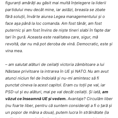
figuranți amărâți au găsit mai multă înțelegere la liderii
partidului meu decât mine, iar astăzi, breasla se zbate
fără soluții, învârte aiurea Legea managementului și o
face așa până la loc comanda. Am fost tânăr, am fost
puternic și am fost învins de niște tineri slabi în fapte dar
tari în gură. Aceasta este realitatea care, sigur, mă
revoltă, dar nu mă pot deroba de vină. Democratic, este și
vina mea.
– am salutat alături de ceilalți victoria zâmbitoare a lui
Năstase privitoare la intrarea în UE și NATO. Nu am avut
atunci niciun fel de îndoială și nu-mi amintesc să fi
punctat cineva la acest capitol. Eram cu toții pe val, iar
PSD-ul și eu alături, mai pe val decât ceilalți. Și iată,
am
văzut ce înseamnă UE și vedem.
Avantaje? Circulăm liber
(nu foarte liber, pentru că suntem considerați a fi o țară și
un popor de mâna a doua), putem lucra în străinătate (la