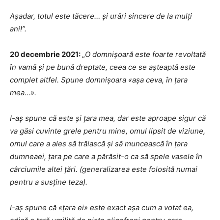
Așadar, totul este tăcere… și urări sincere de la mulți
ani!”.
20 decembrie 2021:
„
O domnișoară este foarte revoltată
în vamă și pe bună dreptate, ceea ce se așteaptă este
complet altfel. Spune domnișoara «așa ceva, în țara
mea…».
I-aș spune că este și țara mea, dar este aproape sigur că
va găsi cuvinte grele pentru mine, omul lipsit de viziune,
omul care a ales să trăiască și să muncească în țara
dumneaei, țara pe care a părăsit-o ca să spele vasele în
cârciumile altei țări. (generalizarea este folosită numai
pentru a susține teza).
I-aș spune că «țara ei» este exact așa cum a votat ea,