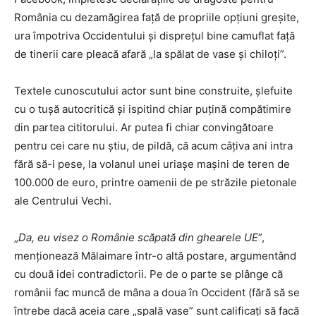
România cu dezamăgirea față de propriile opțiuni greșite,
ura împotriva Occidentului și disprețul bine camuflat față
de tinerii care pleacă afară „la spălat de vase și chiloți”.
Textele cunoscutului actor sunt bine construite, șlefuite
cu o tușă autocritică și ispitind chiar puțină compătimire
din partea cititorului. Ar putea fi chiar convingătoare
pentru cei care nu știu, de pildă, că acum câțiva ani intra
fără să-i pese, la volanul unei uriașe mașini de teren de
100.000 de euro, printre oamenii de pe străzile pietonale
ale Centrului Vechi.
„
Da, eu visez o Românie scăpată din ghearele UE
”,
menționează Mălaimare într-o altă postare, argumentând
cu două idei contradictorii. Pe de o parte se plânge că
românii fac muncă de mâna a doua în Occident (fără să se
întrebe dacă aceia care „spală vase” sunt calificați să facă