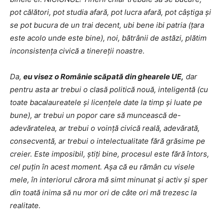
pot călători, pot studia afară, pot lucra afară, pot câștiga și
se pot bucura de un trai decent, ubi bene ibi patria (țara
este acolo unde este bine), noi, bătrânii de astăzi, plătim
inconsistența civică a tinereții noastre.
Da,
eu visez o Românie scăpată din ghearele UE,
dar
pentru asta ar trebui o clasă politică nouă, inteligentă (cu
toate bacalaureatele și licențele date la timp și luate pe
bune), ar trebui un popor care să muncească de-
adevăratelea, ar trebui o voință civică reală, adevărată,
consecventă, ar trebui o intelectualitate fără grăsime pe
creier. Este imposibil, știți bine, procesul este fără întors,
cel puțin în acest moment. Așa că eu rămân cu visele
mele, în interiorul cărora mă simt minunat și activ și sper
din toată inima să nu mor ori de câte ori mă trezesc la
realitate.