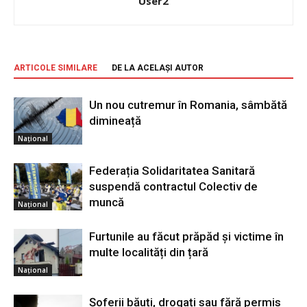
User2
ARTICOLE SIMILARE
DE LA ACELAȘI AUTOR
Un nou cutremur în Romania, sâmbătă
dimineață
Național
Federația Solidaritatea Sanitară
suspendă contractul Colectiv de
muncă
Național
Furtunile au făcut prăpăd și victime în
multe localități din țară
Național
Șoferii băuți, drogați sau fără permis