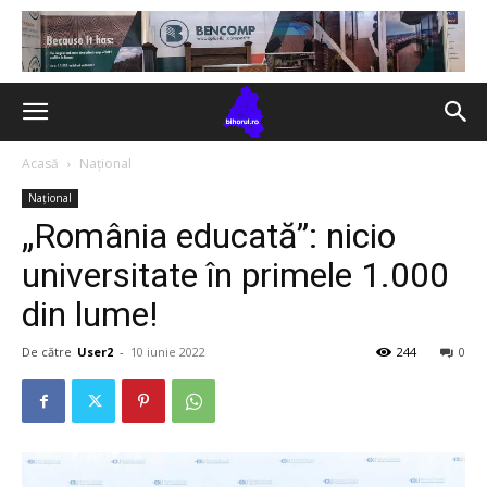
Acasă
Național
Național
„România educată”: nicio
universitate în primele 1.000
din lume!
De către
User2
-
10 iunie 2022
244
0