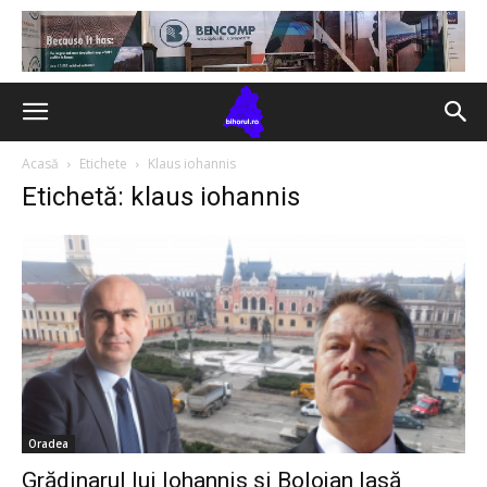
Acasă
Etichete
Klaus iohannis
Etichetă: klaus iohannis
Oradea
Grădinarul lui Iohannis și Bolojan lasă