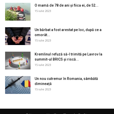
O mamă de 78 de ani și fiica ei, de 52...
15 iulie 2023
Un bărbat a fost arestat pe loc, după ce a
omorât...
15 iulie 2023
Kremlinul refuză să-l trimită pe Lavrov la
summit-ul BRICS și riscă...
15 iulie 2023
Un nou cutremur în Romania, sâmbătă
dimineață
15 iulie 2023