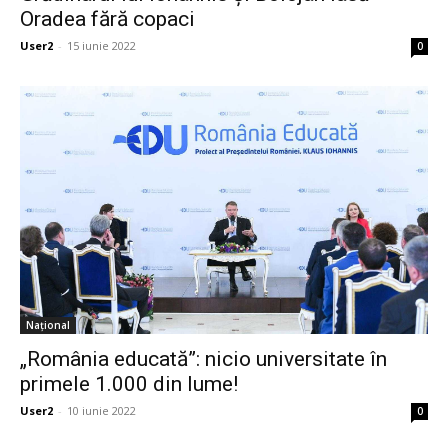
Oradea fără copaci
User2
-
15 iunie 2022
0
Național
„România educată”: nicio universitate în
primele 1.000 din lume!
User2
-
10 iunie 2022
0