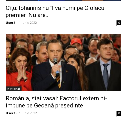
Cîțu: Iohannis nu îl va numi pe Ciolacu
premier. Nu are...
User2
-
1 iunie 2022
0
Național
România, stat vasal: Factorul extern ni-l
impune pe Geoană președinte
User2
-
1 iunie 2022
0