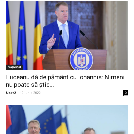
Național
Liiceanu dă de pământ cu Iohannis: Nimeni
nu poate să ştie...
User2
-
10 iunie 2022
0