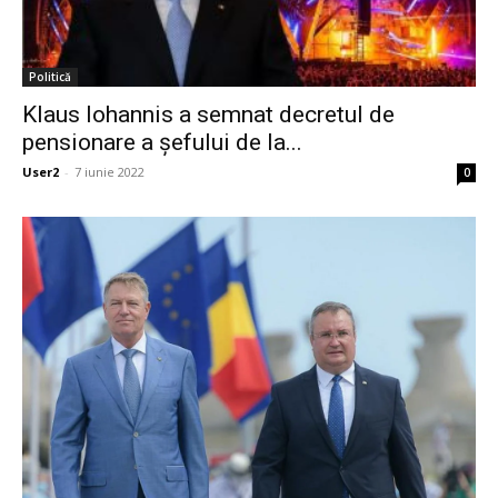
Politică
Klaus Iohannis a semnat decretul de
pensionare a șefului de la...
User2
-
7 iunie 2022
0