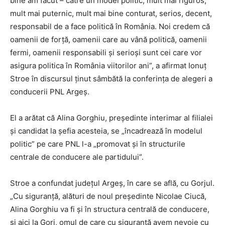
bine am făcut – către un model politic, mult mai riguros,
mult mai puternic, mult mai bine conturat, serios, decent,
responsabil de a face politică în România. Noi credem că
oamenii de forţă, oamenii care au vână politică, oamenii
fermi, oamenii responsabili şi serioşi sunt cei care vor
asigura politica în România viitorilor ani”, a afirmat Ionuţ
Stroe în discursul ţinut sâmbătă la conferinţa de alegeri a
conducerii PNL Argeş.
El a arătat că Alina Gorghiu, preşedinte interimar al filialei
şi candidat la şefia acesteia, se „încadrează în modelul
politic” pe care PNL l-a „promovat şi în structurile
centrale de conducere ale partidului”.
Stroe a confundat judeţul Argeş, în care se află, cu Gorjul.
„Cu siguranţă, alături de noul preşedinte Nicolae Ciucă,
Alina Gorghiu va fi şi în structura centrală de conducere,
şi aici la Gorj, omul de care cu siguranţă avem nevoie cu