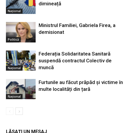
dimineață
Național
Ministrul Familiei, Gabriela Firea, a
demisionat
Politică
Federația Solidaritatea Sanitară
suspendă contractul Colectiv de
muncă
Național
Furtunile au făcut prăpăd și victime în
multe localități din țară
Național
LĂSAȚI UN MESAJ