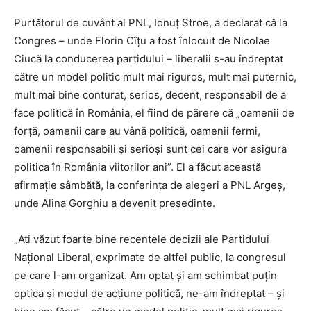
Purtătorul de cuvânt al PNL, Ionuţ Stroe, a declarat că la
Congres – unde Florin Cîţu a fost înlocuit de Nicolae
Ciucă la conducerea partidului – liberalii s-au îndreptat
către un model politic mult mai riguros, mult mai puternic,
mult mai bine conturat, serios, decent, responsabil de a
face politică în România, el fiind de părere că „oamenii de
forţă, oamenii care au vână politică, oamenii fermi,
oamenii responsabili şi serioşi sunt cei care vor asigura
politica în România viitorilor ani”. El a făcut această
afirmaţie sâmbătă, la conferinţa de alegeri a PNL Argeş,
unde Alina Gorghiu a devenit președinte.
„Aţi văzut foarte bine recentele decizii ale Partidului
Naţional Liberal, exprimate de altfel public, la congresul
pe care l-am organizat. Am optat şi am schimbat puţin
optica şi modul de acţiune politică, ne-am îndreptat – şi