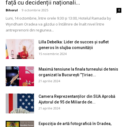
față cu decidenții naționali...
Bihorul
-
9 octombrie 2025
0
Luni, 14 octombrie, între orele 9:30 și 13:00, Hotelul Ramada by
Wyndham Oradea va găzdui o întâlnire de înalt nivel între
antreprenorii din regiunea...
Lilla Debelka: Lider de succes și suflet
generos în slujba comunității
15 noiembrie 2024
Maximă tensiune la finala turneului de tenis
organizat la București ”Țiriac...
21 aprilie 2024
Camera Reprezentanților din SUA Aprobă
Ajutorul de 95 de Miliarde de...
21 aprilie 2024
Expoziţia de artă fotografică în Oradea,