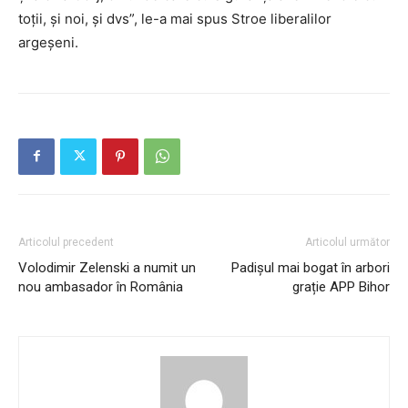
toţii, şi noi, şi dvs”, le-a mai spus Stroe liberalilor
argeşeni.
Articolul precedent
Articolul următor
Volodimir Zelenski a numit un
Padișul mai bogat în arbori
nou ambasador în România
grație APP Bihor