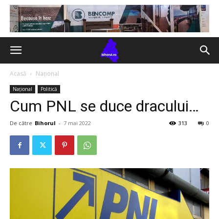
Acasă
Național
Național
Politică
Cum PNL se duce dracului…
De către
Bihorul
-
7 mai 2022
313
0