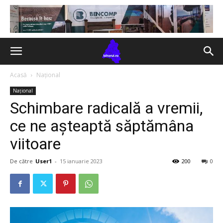
Acasă
Național
Național
Schimbare radicală a vremii,
ce ne așteaptă săptămâna
viitoare
De către
User1
-
15 ianuarie 2023
200
0