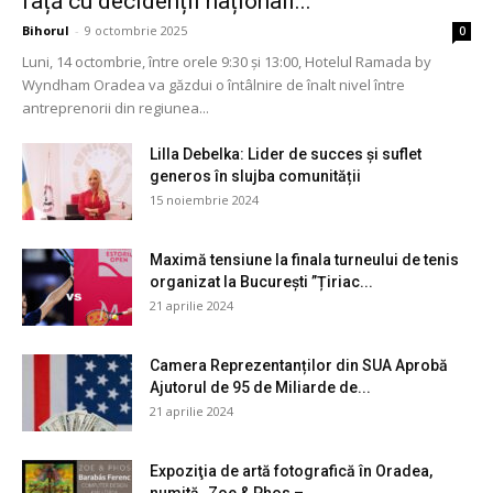
față cu decidenții naționali...
Bihorul
-
9 octombrie 2025
0
Luni, 14 octombrie, între orele 9:30 și 13:00, Hotelul Ramada by
Wyndham Oradea va găzdui o întâlnire de înalt nivel între
antreprenorii din regiunea...
Lilla Debelka: Lider de succes și suflet
generos în slujba comunității
15 noiembrie 2024
Maximă tensiune la finala turneului de tenis
organizat la București ”Țiriac...
21 aprilie 2024
Camera Reprezentanților din SUA Aprobă
Ajutorul de 95 de Miliarde de...
21 aprilie 2024
Expoziţia de artă fotografică în Oradea,
numită „Zoe & Phos –...