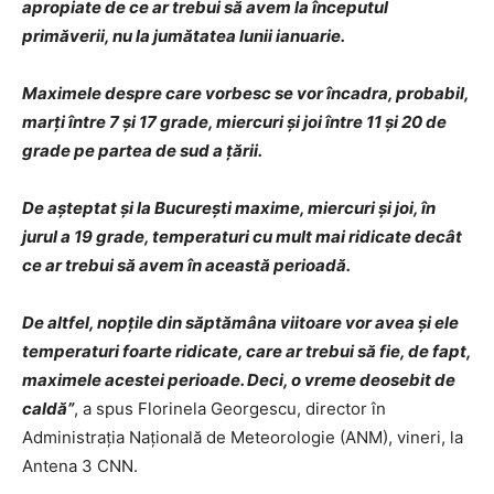
apropiate de ce ar trebui să avem la începutul
primăverii, nu la jumătatea lunii ianuarie.
Maximele despre care vorbesc se vor încadra, probabil,
marți între 7 și 17 grade, miercuri și joi între 11 și 20 de
grade pe partea de sud a țării.
De așteptat și la București maxime, miercuri și joi, în
jurul a 19 grade, temperaturi cu mult mai ridicate decât
ce ar trebui să avem în această perioadă.
De altfel, nopțile din săptămâna viitoare vor avea și ele
temperaturi foarte ridicate, care ar trebui să fie, de fapt,
maximele acestei perioade. Deci, o vreme deosebit de
caldă”
, a spus Florinela Georgescu, director în
Administraţia Naţională de Meteorologie (ANM), vineri, la
Antena 3 CNN.