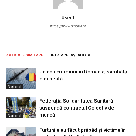
User1
https://www.bihorul.ro
ARTICOLE SIMILARE
DE LA ACELAȘI AUTOR
Un nou cutremur în Romania, sâmbătă
dimineață
Național
Federația Solidaritatea Sanitară
suspendă contractul Colectiv de
muncă
Național
Furtunile au făcut prăpăd și victime în