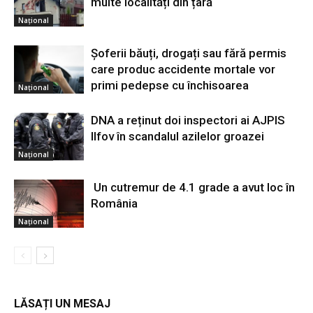
multe localități din țară
Național
Șoferii băuți, drogați sau fără permis
care produc accidente mortale vor
primi pedepse cu închisoarea
Național
DNA a reținut doi inspectori ai AJPIS
Ilfov în scandalul azilelor groazei
Național
Un cutremur de 4.1 grade a avut loc în
România
Național
LĂSAȚI UN MESAJ